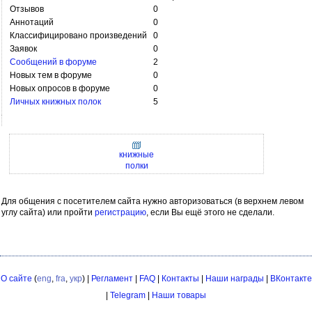
Отзывов
0
Аннотаций
0
Классифицировано произведений
0
Заявок
0
Сообщений в форуме
2
Новых тем в форуме
0
Новых опросов в форуме
0
Личных книжных полок
5
книжные
полки
Для общения с посетителем сайта нужно авторизоваться (в верхнем левом
углу сайта) или пройти
регистрацию
, если Вы ещё этого не сделали.
О сайте
(
eng
,
fra
,
укр
) |
Регламент
|
FAQ
|
Контакты
|
Наши награды
|
ВКонтакте
|
Telegram
|
Наши товары