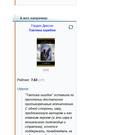
А вот, например:
Гордон Диксон
Тактика ошибок
2008
Рейтинг:
7.63
(157)
Uldemir
:
"Тактика ошибок" оставила по
прочтении достаточно
противоречивые впечатления.
С одной стороны, игру,
предложенную автором и его
главным героем (а это игра в
гениального полководца и
стратега), хочется
поддержать, понаблюдать за