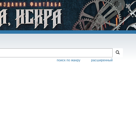
поиск по жанру
расширенный