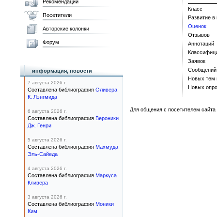
Рекомендации
Класс
Посетители
Развитие в
Оценок
Авторские колонки
Отзывов
Форум
Аннотаций
Классифиц
Заявок
Сообщений
информация, новости
Новых тем
7 августа 2026 г.
Новых опро
Составлена библиография
Оливера
К. Лэнгмида
Для общения с посетителем сайта 
6 августа 2026 г.
Составлена библиография
Вероники
Дж. Генри
5 августа 2026 г.
Составлена библиография
Махмуда
Эль-Сайеда
4 августа 2026 г.
Составлена библиография
Маркуса
Кливера
3 августа 2026 г.
Составлена библиография
Моники
Ким