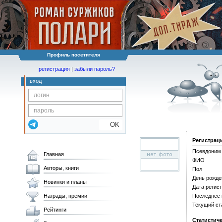
Профиль посетителя
регистрация
|
забыли пароль?
вход
OK
Регистрац
Псевдоним
Главная
ФИО
Авторы, книги
Пол
День рожде
Новинки и планы
Дата регис
Награды, премии
Последнее
Текущий ст
Рейтинги
Статистич