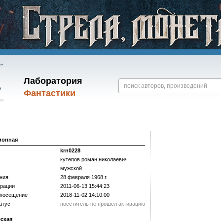
Лаборатория
Фантастики
ионная
krn0228
кутепов роман николаевич
мужской
ния
28 февраля 1968 г.
трации
2011-06-13 15:44:23
 посещение
2018-11-02 14:10:00
атус
посетитель не прошёл активацию
еская