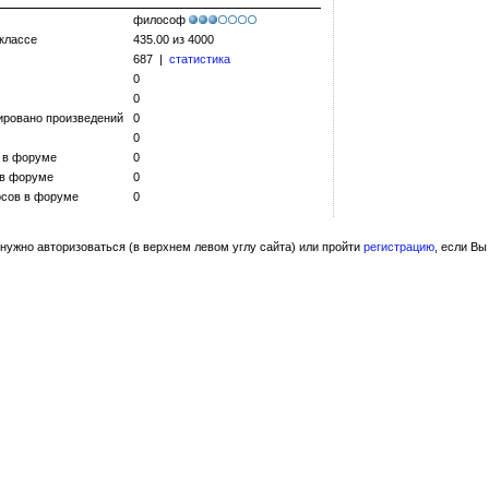
философ
 классе
435.00 из 4000
687 |
статистика
0
0
ировано произведений
0
0
 в форуме
0
 в форуме
0
сов в форуме
0
нужно авторизоваться (в верхнем левом углу сайта) или пройти
регистрацию
, если Вы