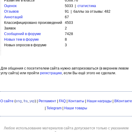
Развитие в классе
6568.76
Оценок
5033 |
статистика
Отзывов
91 | баллы за отзывы: 482
Аннотаций
67
Классифицировано произведений
4503
Заявок
2
Сообщений в форуме
7428
Новых тем в форуме
8
Новых опросов в форуме
3
Для общения с посетителем сайта нужно авторизоваться (в верхнем левом
углу сайта) или пройти
регистрацию
, если Вы ещё этого не сделали.
О сайте
(
eng
,
fra
,
укр
) |
Регламент
|
FAQ
|
Контакты
|
Наши награды
|
ВКонтакте
|
Telegram
|
Наши товары
Любое использование материалов сайта допускается только с указанием