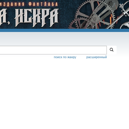
поиск по жанру
расширенный