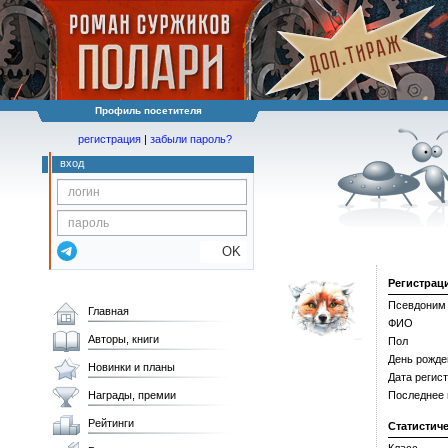
Профиль посетителя
регистрация
|
забыли пароль?
вход
OK
Регистрац
Псевдоним
Главная
ФИО
Авторы, книги
Пол
День рожде
Новинки и планы
Дата регис
Награды, премии
Последнее
Рейтинги
Статистич