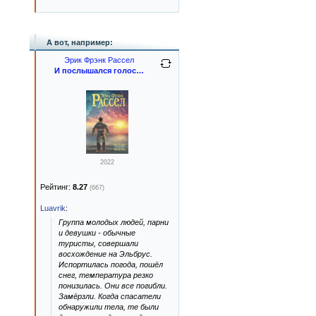
А вот, например:
Эрик Фрэнк Рассел
И послышался голос…
2022
Рейтинг:
8.27
(667)
Luavrik
:
Группа молодых людей, парни
и девушки - обычные
туристы, совершали
восхождение на Эльбрус.
Испортилась погода, пошёл
снег, температура резко
понизилась. Они все погибли.
Замёрзли. Когда спасатели
обнаружили тела, те были