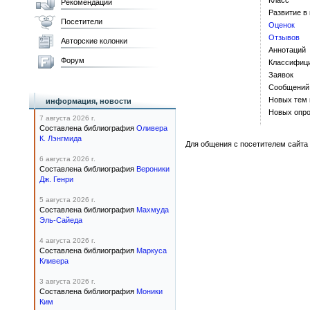
Класс
Рекомендации
Развитие в
Посетители
Оценок
Отзывов
Авторские колонки
Аннотаций
Форум
Классифиц
Заявок
Сообщений
Новых тем
информация, новости
Новых опро
7 августа 2026 г.
Составлена библиография
Оливера
К. Лэнгмида
Для общения с посетителем сайта 
6 августа 2026 г.
Составлена библиография
Вероники
Дж. Генри
5 августа 2026 г.
Составлена библиография
Махмуда
Эль-Сайеда
4 августа 2026 г.
Составлена библиография
Маркуса
Кливера
3 августа 2026 г.
Составлена библиография
Моники
Ким