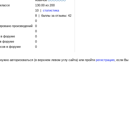
новичок
 классе
130.00 из 200
10 |
статистика
8 | баллы за отзывы: 42
0
ировано произведений
0
0
 в форуме
0
 в форуме
0
сов в форуме
0
нужно авторизоваться (в верхнем левом углу сайта) или пройти
регистрацию
, если Вы