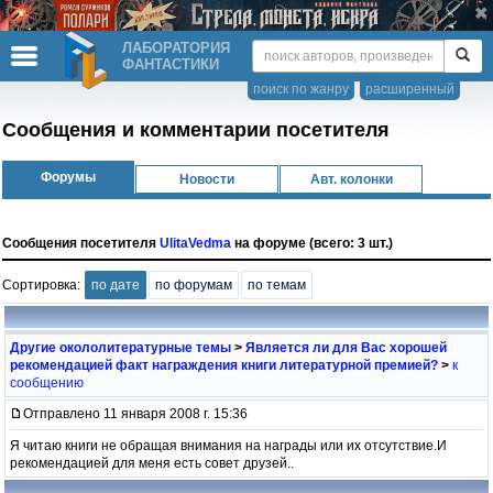
ЛАБОРАТОРИЯ
ФАНТАСТИКИ
поиск по жанру
расширенный
Сообщения и комментарии посетителя
Форумы
Новости
Авт. колонки
Сообщения посетителя
UlitaVedma
на форуме (всего: 3 шт.)
Сортировка:
по дате
по форумам
по темам
Другие окололитературные темы
>
Является ли для Вас хорошей
рекомендацией факт награждения книги литературной премией?
>
к
сообщению
Отправлено 11 января 2008 г. 15:36
Я читаю книги не обращая внимания на награды или их отсутствие.И
рекомендацией для меня есть совет друзей..