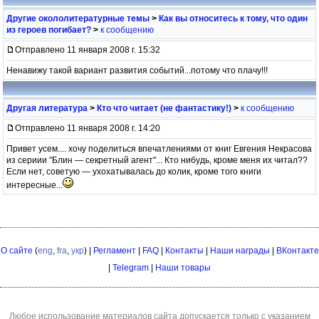
Другие окололитературные темы
>
Как вы относитесь к тому, что один
из героев погибает?
>
к сообщению
Отправлено 11 января 2008 г. 15:32
Ненавижу такой вариант развития событий...потому что плачу!!!
Другая литература
>
Кто что читает (не фантастику!)
>
к сообщению
Отправлено 11 января 2008 г. 14:20
Привет усем.... хочу поделиться впечатлениями от книг Евгения Некрасова
из сериии "Блин — секретный агент"... Кто нибудь, кроме меня их читал??
Если нет, советую — ухохатывалась до колик, кроме того книги
интересные...
О сайте
(
eng
,
fra
,
укр
) |
Регламент
|
FAQ
|
Контакты
|
Наши награды
|
ВКонтакте
|
Telegram
|
Наши товары
Любое использование материалов сайта допускается только с указанием