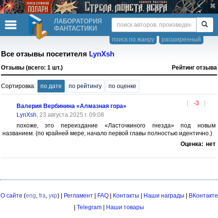
ЛАБОРАТОРИЯ
ФАНТАСТИКИ
поиск по жанру
расширенный
Все отзывы посетителя
LynXsh
Отзывы (всего: 1 шт.)
Рейтинг отзыва
Сортировка:
по дате
по рейтингу
по оценке
[
-3
]
Валерия Вербинина «Алмазная гора»
LynXsh
, 23 августа 2025 г. 09:08
похоже, это переиздание «Ласточкиного гнезда» под новым
названием. (по крайней мере, начало первой главы полностью идентично.)
Оценка:
нет
О сайте
(
eng
,
fra
,
укр
) |
Регламент
|
FAQ
|
Контакты
|
Наши награды
|
ВКонтакте
|
Telegram
|
Наши товары