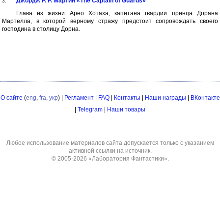
Джордж Р. Р. Мартин «The Captain of Guards»
3.
Глава из жизни Арео Хотаха, капитана гвардии принца Дорана
Мартелла, в которой верному стражу предстоит сопровождать своего
господина в столицу Дорна.
О сайте
(
eng
,
fra
,
укр
) |
Регламент
|
FAQ
|
Контакты
|
Наши награды
|
ВКонтакте
|
Telegram
|
Наши товары
Любое использование материалов сайта допускается только с указанием
активной ссылки на источник.
© 2005-2026
«Лаборатория Фантастики»
.