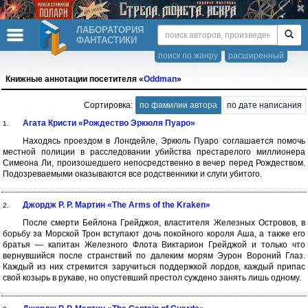
ЛАБОРАТОРИЯ
ФАНТАСТИКИ
поиск по жанру
расширенный
Книжные аннотации посетителя «
Oddman
»
Сортировка:
по фамилии автора
по дате написания
Агата Кристи «Рождество Эркюля Пуаро»
1.
Находясь проездом в Лонгдейле, Эркюль Пуаро соглашается помочь
местной полиции в расследовании убийства престарелого миллионера
Симеона Ли, произошедшего непосредственно в вечер перед Рождеством.
Подозреваемыми оказываются все родственники и слуги убитого.
Джордж Р. Р. Мартин «The Arms of the Kraken»
2.
После смерти Бейлона Грейджоя, властителя Железных Островов, в
борьбу за Морской Трон вступают дочь покойного короля Аша, а также его
братья — капитан Железного Флота Виктарион Грейджой и только что
вернувшийся после странствий по далеким морям Эурон Вороний Глаз.
Каждый из них стремится заручиться поддержкой лордов, каждый припас
свой козырь в рукаве, но опустевший престол суждено занять лишь одному.