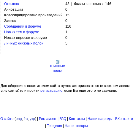
Отзывов
43 | баллы за отзывы: 146
Аннотаций
0
Классифицировано произведений
15
Заявок
0
Сообщений в форуме
116
Новых тем в форуме
1
Новых опросов в форуме
0
Личных книжных полок
5
книжные
полки
Для общения с посетителем сайта нужно авторизоваться (в верхнем левом
углу сайта) или пройти
регистрацию
, если Вы ещё этого не сделали.
О сайте
(
eng
,
fra
,
укр
) |
Регламент
|
FAQ
|
Контакты
|
Наши награды
|
ВКонтакте
|
Telegram
|
Наши товары