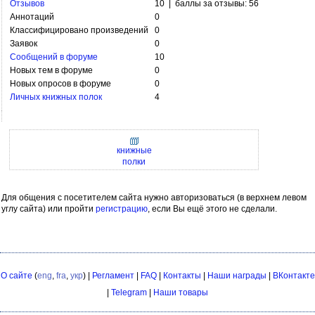
Отзывов
10 | баллы за отзывы: 56
Аннотаций
0
Классифицировано произведений
0
Заявок
0
Сообщений в форуме
10
Новых тем в форуме
0
Новых опросов в форуме
0
Личных книжных полок
4
книжные
полки
Для общения с посетителем сайта нужно авторизоваться (в верхнем левом
углу сайта) или пройти
регистрацию
, если Вы ещё этого не сделали.
О сайте
(
eng
,
fra
,
укр
) |
Регламент
|
FAQ
|
Контакты
|
Наши награды
|
ВКонтакте
|
Telegram
|
Наши товары