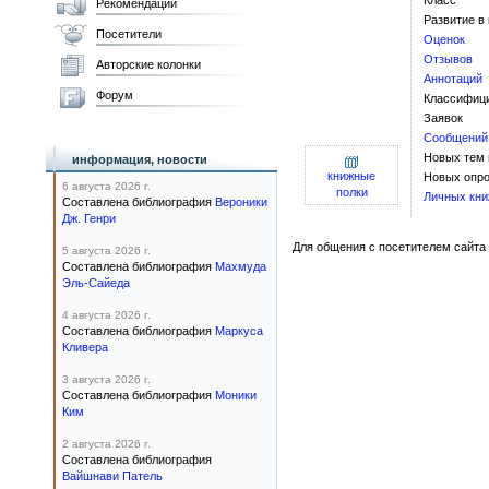
Класс
Рекомендации
Развитие в
Посетители
Оценок
Отзывов
Авторские колонки
Аннотаций
Форум
Классифиц
Заявок
Сообщений
Новых тем
информация, новости
книжные
Новых опро
6 августа 2026 г.
полки
Личных кни
Составлена библиография
Вероники
Дж. Генри
Для общения с посетителем сайта 
5 августа 2026 г.
Составлена библиография
Махмуда
Эль-Сайеда
4 августа 2026 г.
Составлена библиография
Маркуса
Кливера
3 августа 2026 г.
Составлена библиография
Моники
Ким
2 августа 2026 г.
Составлена библиография
Вайшнави Патель