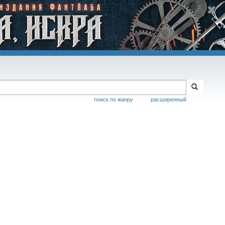
поиск по жанру
расширенный