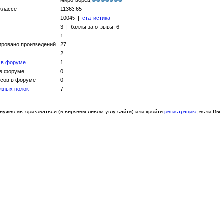
миротворец
 классе
11363.65
10045 |
статистика
3 | баллы за отзывы: 6
1
ировано произведений
27
2
 в форуме
1
 в форуме
0
сов в форуме
0
жных полок
7
нужно авторизоваться (в верхнем левом углу сайта) или пройти
регистрацию
, если Вы