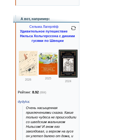
А вот, например:
Сельма Лагерлёф
Удивительное путешествие
Нильса Хольгерссона с дикими
гусями по Швеции
2025
2026
2024
Рейтинг:
8.92
(684)
dydyka
:
Очень насыщенная
приключениями сказка. Какие
только чудеса не происходили
со шведским мальчиком
Нильсом! И гном его
заколдовал, и верхом на гусе
он улетел далеко от дома, и