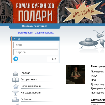
Профиль посетителя
регистрация
|
забыли пароль?
вход
OK
Регистрац
Псевдоним
Главная
ФИО
Авторы, книги
Пол
День рожде
Новинки и планы
Дата регис
Награды, премии
Последнее
Рейтинги
Статистич