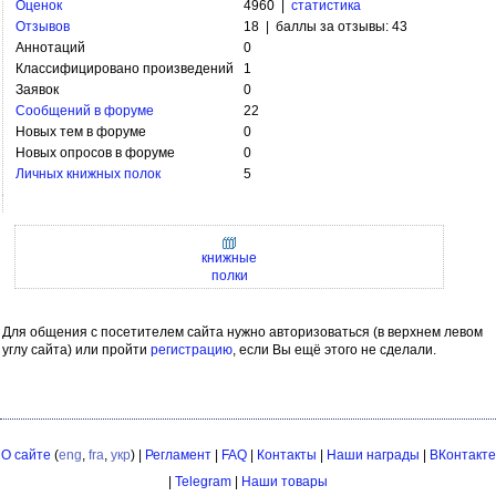
Оценок
4960 |
статистика
Отзывов
18 | баллы за отзывы: 43
Аннотаций
0
Классифицировано произведений
1
Заявок
0
Сообщений в форуме
22
Новых тем в форуме
0
Новых опросов в форуме
0
Личных книжных полок
5
книжные
полки
Для общения с посетителем сайта нужно авторизоваться (в верхнем левом
углу сайта) или пройти
регистрацию
, если Вы ещё этого не сделали.
О сайте
(
eng
,
fra
,
укр
) |
Регламент
|
FAQ
|
Контакты
|
Наши награды
|
ВКонтакте
|
Telegram
|
Наши товары