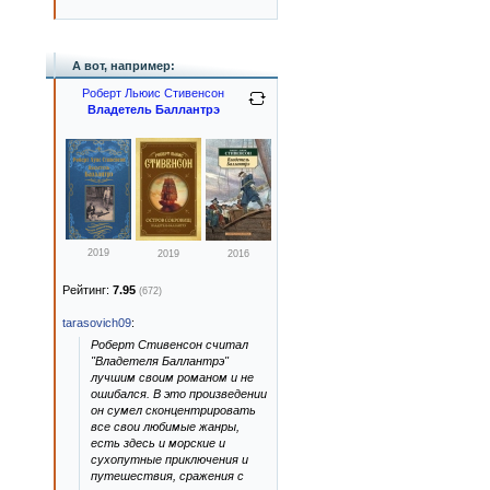
А вот, например:
Роберт Льюис Стивенсон
Владетель Баллантрэ
2019
2019
2016
Рейтинг:
7.95
(672)
tarasovich09
:
Роберт Стивенсон считал
"Владетеля Баллантрэ"
лучшим своим романом и не
ошибался. В это произведении
он сумел сконцентрировать
все свои любимые жанры,
есть здесь и морские и
сухопутные приключения и
путешествия, сражения с