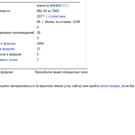
магистр
 классе
882.45 из 7000
1077 |
статистика
95 | баллы за отзывы: 1148
4
ировано произведений
28
3
 в форуме
3463
 в форуме
17
сов в форуме
3
жных полок
7
ь на форуме:
Проходите мимо открытых окон
нужно авторизоваться (в верхнем левом углу сайта) или пройти
регистрацию
, если Вы