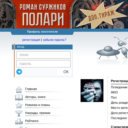
Профиль посетителя
регистрация
|
забыли пароль?
вход
OK
Регистрац
Псевдоним
Главная
ФИО
Авторы, книги
Пол
День рожде
Новинки и планы
Место жите
Награды, премии
Дата регис
Последнее
Рейтинги
Статистич