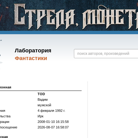
Лаборатория
Фантастики
ионная
TOD
Вадим
мужской
ния
4 февраля 1992 г.
льства
Ирк
трации
2008-01-10 16:15:58
 посещение
2026-08-07 16:58:07
еская