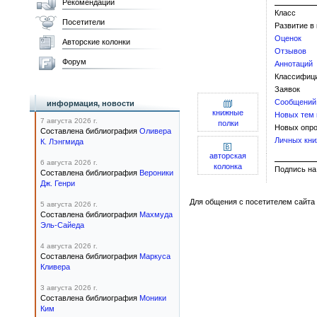
Рекомендации
Класс
Посетители
Развитие в
Оценок
Авторские колонки
Отзывов
Форум
Аннотаций
Классифиц
Заявок
Сообщений
информация, новости
книжные
Новых тем
7 августа 2026 г.
полки
Новых опро
Составлена библиография
Оливера
Личных кни
К. Лэнгмида
авторская
6 августа 2026 г.
колонка
Подпис
Составлена библиография
Вероники
Дж. Генри
Для общения с посетителем сайта 
5 августа 2026 г.
Составлена библиография
Махмуда
Эль-Сайеда
4 августа 2026 г.
Составлена библиография
Маркуса
Кливера
3 августа 2026 г.
Составлена библиография
Моники
Ким