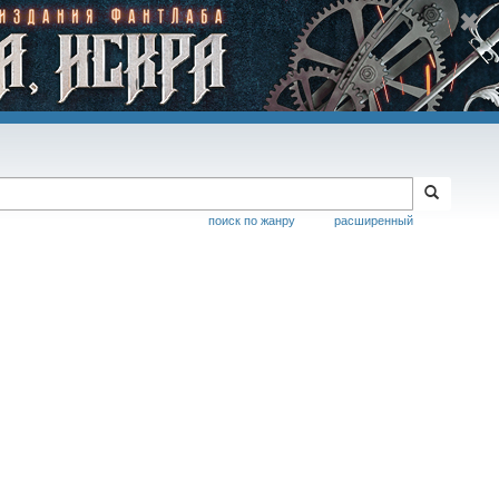
поиск по жанру
расширенный