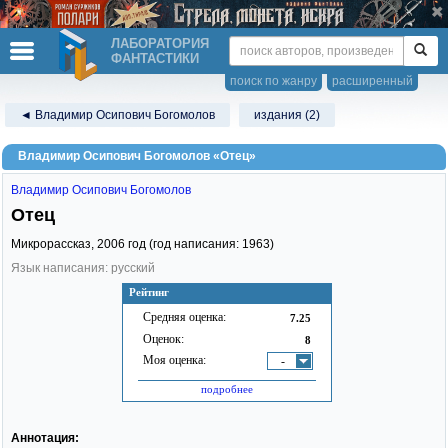
ЛАБОРАТОРИЯ
ФАНТАСТИКИ
поиск по жанру
расширенный
◄ Владимир Осипович Богомолов
издания (2)
Владимир Осипович Богомолов «Отец»
Владимир Осипович Богомолов
Отец
Микрорассказ,
2006
год (год написания: 1963)
Язык написания: русский
Рейтинг
Средняя оценка:
7.25
Оценок:
8
Моя оценка:
-
подробнее
Аннотация: