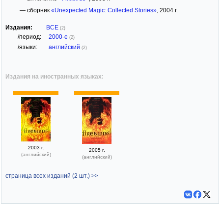
— сборник
«Unexpected Magic: Collected Stories»
, 2004 г.
Издания:
ВСЕ
(2)
/период:
2000-е
(2)
/языки:
английский
(2)
Издания на иностранных языках:
2003 г.
2005 г.
(английский)
(английский)
страница всех изданий (2 шт.) >>