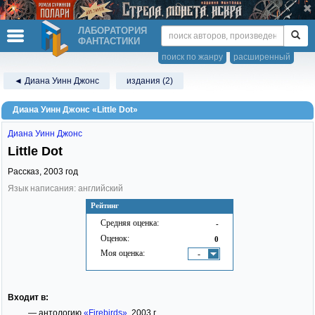
ЛАБОРАТОРИЯ
ФАНТАСТИКИ
поиск по жанру
расширенный
◄ Диана Уинн Джонс
издания (2)
Диана Уинн Джонс «Little Dot»
Диана Уинн Джонс
Little Dot
Рассказ,
2003
год
Язык написания: английский
Рейтинг
Средняя оценка:
-
Оценок:
0
Моя оценка:
-
Входит в:
— антологию
«Firebirds»
, 2003 г.