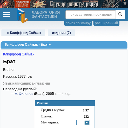
ЛАБОРАТОРИЯ
ФАНТАСТИКИ
поиск по жанру
расширенный
◄ Клиффорд Саймак
издания (7)
Клиффорд Саймак «Брат»
Клиффорд Саймак
Брат
Brother
Рассказ,
1977
год
Язык написания: английский
Перевод на русский:
—
А. Филонов
(Брат)
; 2005 г.
— 4 изд.
Рейтинг
Средняя оценка:
6.97
Оценок:
232
Моя оценка:
-