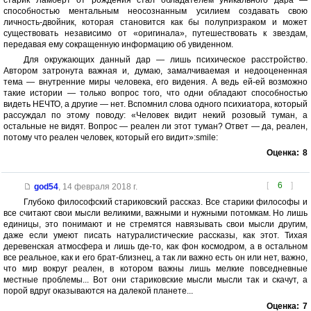
старик Ламберт от рождения стал обладателем уникального дара —
способностью ментальным неосознанным усилием создавать свою
личность-двойник, которая становится как бы полупризраком и может
существовать независимо от «оригинала», путешествовать к звездам,
передавая ему сокращенную информацию об увиденном.
Для окружающих данный дар — лишь психическое расстройство.
Автором затронута важная и, думаю, замалчиваемая и недооцененная
тема — внутренние миры человека, его видения. А ведь ей-ей возможно
такие истории — только вопрос того, что одни обладают способностью
видеть НЕЧТО, а другие — нет. Вспомнил слова одного психиатора, который
рассуждал по этому поводу: «Человек видит некий розовый туман, а
остальные не видят. Вопрос — реален ли этот туман? Ответ — да, реален,
потому что реален человек, который его видит»:smile:
Оценка:
8
[
6
]
god54
,
14 февраля 2018 г.
Глубоко философский стариковский рассказ. Все старики философы и
все считают свои мысли великими, важными и нужными потомкам. Но лишь
единицы, это понимают и не стремятся навязывать свои мысли другим,
даже если умеют писать натуралистические рассказы, как этот. Тихая
деревенская атмосфера и лишь где-то, как фон космодром, а в остальном
все реальное, как и его брат-близнец, а так ли важно есть он или нет, важно,
что мир вокруг реален, в котором важны лишь мелкие повседневные
местные проблемы... Вот они стариковские мысли мысли так и скачут, а
порой вдруг оказываются на далекой планете...
Оценка:
7