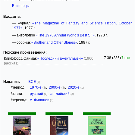
Близнецы
Входит в:
— журнал
«The Magazine of Fantasy and Science Fiction, October
1977»
, 1977 г.
— антологию
«The 1978 Annual World's Best SF»
, 1978 г.
— сборник
«Brother and Other Stories»
, 1987 г.
Похожие произведения:
7.38 (235)
7 отз.
Клиффорд Саймак
«Последний джентльмен»
(1960,
рассказ)
Издания:
ВСЕ
(7)
/период:
1970-е
,
2000-е
,
2020-е
(3)
(3)
(1)
/языки:
русский
,
английский
(4)
(3)
/перевод:
А. Филонов
(4)