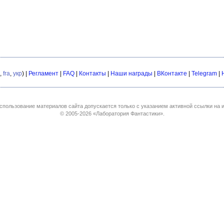
,
fra
,
укр
) |
Регламент
|
FAQ
|
Контакты
|
Наши награды
|
ВКонтакте
|
Telegram
|
спользование материалов сайта допускается только с указанием активной ссылки на и
© 2005-2026
«Лаборатория Фантастики»
.