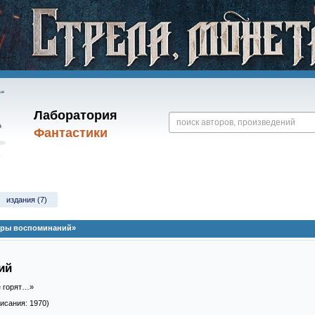
Лаборатория
Фантастики
издания (7)
тры воспоминаний»
ий
е горят…»
писания: 1970)