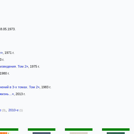
8.05.1973.
у»
, 1971 г.
3 г.
изведения. Том 2»
, 1975 г.
 1980 г.
ений в 3-х томах. Том 2»
, 1983 г.
 жизнь…»
, 2013 г.
-е
,
2010-е
(3)
(1)