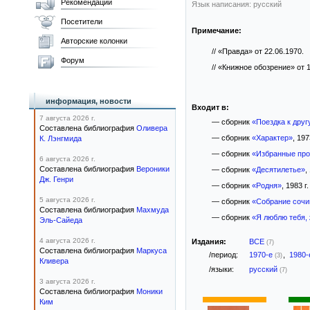
Рекомендации
Язык написания: русский
Посетители
Примечание:
Авторские колонки
// «Правда» от 22.06.1970.
Форум
// «Книжное обозрение» от 1
информация, новости
Входит в:
7 августа 2026 г.
— сборник
«Поездка к друг
Составлена библиография
Оливера
— сборник
«Характер»
, 197
К. Лэнгмида
— сборник
«Избранные про
6 августа 2026 г.
Составлена библиография
Вероники
— сборник
«Десятилетье»
,
Дж. Генри
— сборник
«Родня»
, 1983 г.
5 августа 2026 г.
— сборник
«Собрание сочин
Составлена библиография
Махмуда
— сборник
«Я люблю тебя,
Эль-Сайеда
4 августа 2026 г.
Издания:
ВСЕ
(7)
Составлена библиография
Маркуса
/период:
1970-е
,
1980
(3)
Кливера
/языки:
русский
(7)
3 августа 2026 г.
Составлена библиография
Моники
Ким