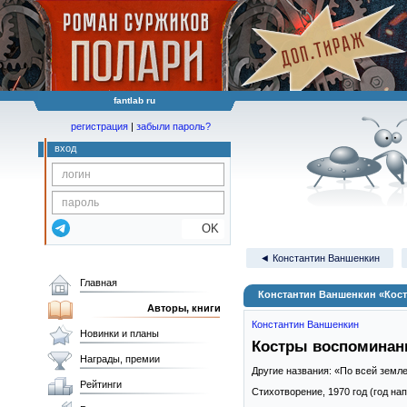
fantlab ru
регистрация
|
забыли пароль?
вход
OK
◄ Константин Ваншенкин
Главная
Константин Ваншенкин «Кос
Авторы, книги
Константин Ваншенкин
Новинки и планы
Костры воспоминан
Награды, премии
Другие названия: «По всей земл
Рейтинги
Стихотворение,
1970
год (год на