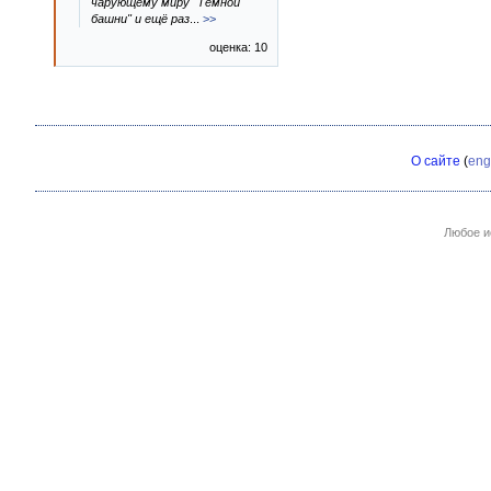
чарующему миру "Тёмной
башни" и ещё раз
...
>>
оценка: 10
О сайте
(
eng
Любое и