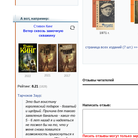
А вот, например:
Стивен Кинг
Ветер сквозь замочную
1971 г.
скважину
страница всех изданий (7 шт.) >>
2021
2017
2022
Отзывы читателей
Рейтинг:
8.21
(1828)
Тарчоков Заур
:
Это был воистину
Написать отзыв:
королевский подарок - богатый
и щедрый. Причина для такого
заявления банальна - каких-то
5 - 6 лет назад я и надеяться
не посмел бы на то, что у
меня снова появится
возможность прикоснуться к
Писать отзывы могут только за