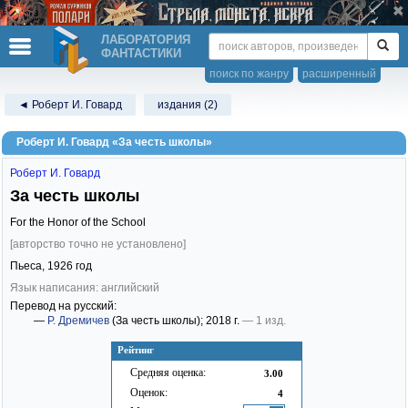
ЛАБОРАТОРИЯ
ФАНТАСТИКИ
поиск по жанру
расширенный
◄ Роберт И. Говард
издания (2)
Роберт И. Говард «За честь школы»
Роберт И. Говард
За честь школы
For the Honor of the School
[авторство точно не установлено]
Пьеса,
1926
год
Язык написания: английский
Перевод на русский:
—
Р. Дремичев
(За честь школы)
; 2018 г.
— 1 изд.
Рейтинг
Средняя оценка:
3.00
Оценок:
4