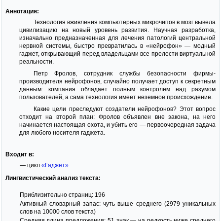
Аннотация:
Технология вживления компьютерных микрочипов в мозг вывела
цивилизацию на новый уровень развития. Научная разработка,
изначально предназначенная для лечения патологий центральной
нервной системы, быстро превратилась в «нейрофон» — модный
гаджет, открывающий перед владельцами все прелести виртуальной
реальности.
Петр Фролов, сотрудник службы безопасности фирмы-
производителя нейрофонов, случайно получает доступ к секретным
данным: компания обладает полным контролем над разумом
пользователей, а сама технология имеет неземное происхождение.
Какие цели преследуют создатели нейрофонов? Этот вопрос
отходит на второй план: Фролов объявлен вне закона, на него
начинается настоящая охота, и убить его — первоочередная задача
для любого носителя гаджета.
Входит в:
— цикл
«Гаджет»
Лингвистический анализ текста:
Приблизительно страниц: 196
Активный словарный запас: чуть выше среднего (2979 уникальных
слов на 10000 слов текста)
Средняя длина предложения: 51 знак — на редкость ниже среднего