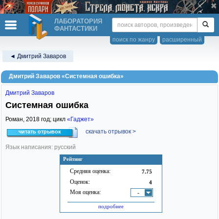
ЛАБОРАТОРИЯ
ФАНТАСТИКИ
поиск по жанру
расширенный
◄ Дмитрий Заваров
Дмитрий Заваров «Системная ошибка»
Дмитрий Заваров
Системная ошибка
Роман,
2018
год; цикл
«Гаджет»
скачать отрывок >
читать отрывок
Язык написания: русский
Рейтинг
Средняя оценка:
7.75
Оценок:
4
Моя оценка:
-
подробнее