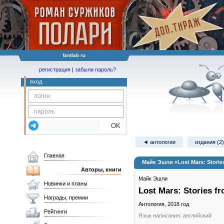
fantlab ru
регистрация
|
забыли пароль?
вход
OK
◄ антологии
издания (2)
Главная
Майк Эшли «Lost Mars: Stories
Авторы, книги
Майк Эшли
Новинки и планы
Lost Mars: Stories f
Награды, премии
Антология,
2018
год
Рейтинги
Язык написания: английский