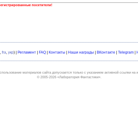
регистрированные посетители!
,
fra
,
укр
) |
Регламент
|
FAQ
|
Контакты
|
Наши награды
|
ВКонтакте
|
Telegram
|
спользование материалов сайта допускается только с указанием активной ссылки на и
© 2005-2026
«Лаборатория Фантастики»
.