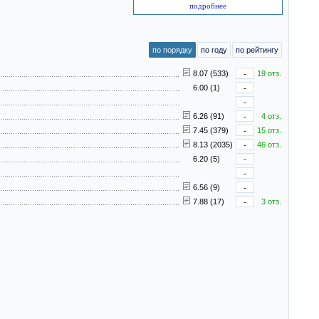
подробнее
по порядку
по году
по рейтингу
8.07 (533)
-
19 отз.
6.00 (1)
-
-
6.26 (91)
-
4 отз.
7.45 (379)
-
15 отз.
8.13 (2035)
-
46 отз.
6.20 (5)
-
-
6.56 (9)
-
7.88 (17)
-
3 отз.