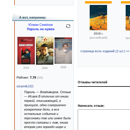
А вот, например:
Юлиан Семёнов
Пароль не нужен
2018 г.
(английский)
(ан
страница всех изданий (2 шт.) >>
2009
2019
2009
Рейтинг:
7.79
(205)
Отзывы читателей
strannik102
:
Пароль — Владимиров. Отзыв
— Исаев В отличие от книги
первой, описывающей, в
принципе, одно совершенно
Написать отзыв:
конкретное дело, а все
остальные события и
персонажи так или иначе были
просто связаны с ним, книга
вторая уже гораздо шире и