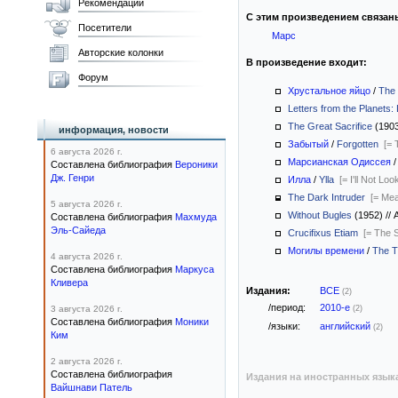
Рекомендации
С этим произведением связан
Посетители
Марс
Авторские колонки
В произведение входит:
Форум
Хрустальное яйцо
/
The 
Letters from the Planets:
The Great Sacrifice
(190
информация, новости
Забытый
/
Forgotten
[= 
6 августа 2026 г.
Марсианская Одиссея
Составлена библиография
Вероники
Дж. Генри
Илла
/
Ylla
[= I'll Not Loo
The Dark Intruder
[= Me
5 августа 2026 г.
Without Bugles
(1952)
//
А
Составлена библиография
Махмуда
Эль-Сайеда
Crucifixus Etiam
[= The 
Могилы времени
/
The 
4 августа 2026 г.
Составлена библиография
Маркуса
Кливера
Издания:
ВСЕ
(2)
/период:
2010-е
3 августа 2026 г.
(2)
Составлена библиография
Моники
/языки:
английский
(2)
Ким
2 августа 2026 г.
Составлена библиография
Издания на иностранных язык
Вайшнави Патель