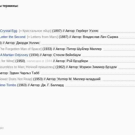
ы термины:
Crystal Egg
[= Кристальное яйцо]
(1897)
//
Автор: Герберт Уэллс
 Letter the Second
[= Letters from Mars]
(1887)
//
Автор: Владислав Лач-Сырма
3)
//
Автор: Джордж Уоллис
The Forgotten Man of Space]
(1933)
//
Автор: Питер Шуйлер Миллер
/
A Martian Odyssey
(1934)
//
Автор: Стенли Вейнбаум
k for Wine]
(1950)
, написано в 1944
//
Автор: Рэй Брэдбери
asureless to Man; Ночной пришелец]
(1962)
//
Автор: Мэрион Зиммер Брэдли
втор: Эдвин Чарльз Табб
Sower Does Not Reap]
(1953)
//
Автор: Уолтер М. Миллер-младший
Time-Tombs
(1963)
//
Автор: Дж. Г. Баллард
ах: