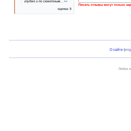
глубже и по сюжетным
...
>>
Писать отзывы могут только за
оценка: 9
О сайте
(
eng
Любое и