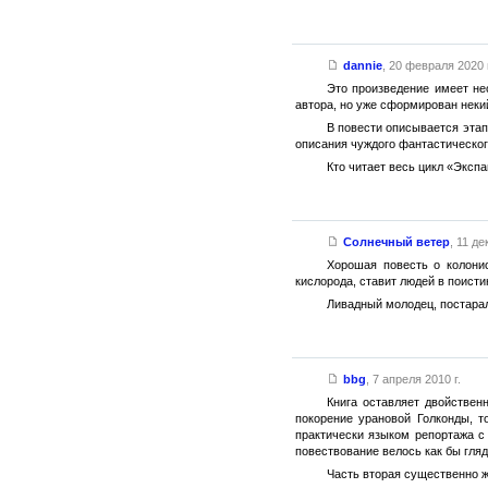
dannie
,
20 февраля 2020 г
Это произведение имеет не
автора, но уже сформирован некий
В повести описывается этап
описания чуждого фантастическог
Кто читает весь цикл «Эксп
Солнечный ветер
,
11 де
Хорошая повесть о колони
кислорода, ставит людей в поист
Ливадный молодец, постарал
bbg
,
7 апреля 2010 г.
Книга оставляет двойствен
покорение урановой Голконды, т
практически языком репортажа с 
повествование велось как бы гляд
Часть вторая существенно ж