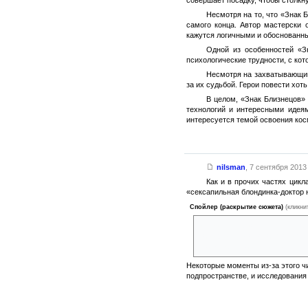
Несмотря на то, что «Знак 
самого конца. Автор мастерски 
кажутся логичными и обоснованны
Одной из особенностей «З
психологические трудности, с ко
Несмотря на захватывающий 
за их судьбой. Герои повести хо
В целом, «Знак Близнецов»
технологий и интересными идеям
интересуется темой освоения ко
nilsman
,
7 сентября 2013 
Как и в прочих частях цикл
«сексапильная блондинка-доктор 
Спойлер (раскрытие сюжета)
(кликни
Автор слегка расист. Не в пл
народности. Да, у нас тут рус
главзлодей-наркоман-насильни
Некоторые моменты из-за этого чи
подпространстве, и исследования