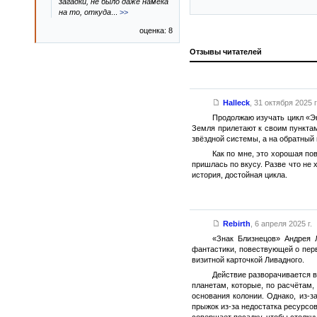
загадки, не было даже намека
на то, откуда
...
>>
оценка: 8
Отзывы читателей
Halleck
,
31 октября 2025 г
Продолжаю изучать цикл «Эк
Земля прилетают к своим пункта
звёздной системы, а на обратный
Как по мне, это хорошая по
пришлась по вкусу. Разве что не 
история, достойная цикла.
Rebirth
,
6 апреля 2025 г.
«Знак Близнецов» Андрея 
фантастики, повествующей о перв
визитной карточкой Ливадного.
Действие разворачивается в
планетам, которые, по расчётам
основания колонии. Однако, из-з
прыжок из-за недостатка ресурсов
совершает посадку, чтобы столкн