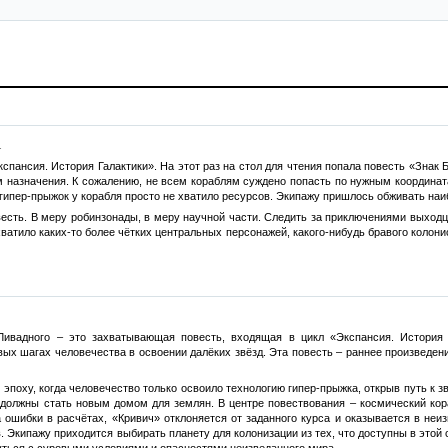
.
спансия. История Галактики». На этот раз на стол для чтения попала повесть «Знак
м назначения. К сожалению, не всем кораблям суждено попасть по нужным координат
 гипер-прыжок у корабля просто не хватило ресурсов. Экипажу пришлось обживать на
весть. В меру робинзонады, в меру научной части. Следить за приключениями выход
хватило каких-то более чётких центральных персонажей, какого-нибудь бравого колони
Ливадного – это захватывающая повесть, входящая в цикл «Экспансия. История 
ых шагах человечества в освоении далёких звёзд. Эта повесть – раннее произведени
 эпоху, когда человечество только освоило технологию гипер-прыжка, открыв путь к з
, должны стать новым домом для землян. В центре повествования – космический кор
а ошибки в расчётах, «Кривич» отклоняется от заданного курса и оказывается в неи
. Экипажу приходится выбирать планету для колонизации из тех, что доступны в этой
уться с суровыми условиями и опасностями неизведанного мира.