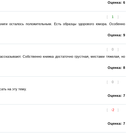
Оценка:
6
[
1
]
книги осталось положительным. Есть образцы здорового юмора. Особенно
Оценка:
9
[
0
]
рассказывают. Собственно книжка достаточно грустная, местами тяжелая, но
Оценка:
8
[
0
]
ать на эту тему.
Оценка:
7
[
-2
]
Оценка:
7