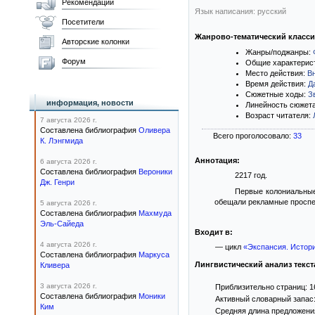
Рекомендации
Язык написания: русский
Посетители
Жанрово-тематический класс
Авторские колонки
Жанры/поджанры:
Форум
Общие характерис
Место действия:
В
Время действия:
Д
Сюжетные ходы:
З
информация, новости
Линейность сюжет
Возраст читателя:
7 августа 2026 г.
Составлена библиография
Оливера
Всего проголосовало:
33
К. Лэнгмида
Аннотация:
6 августа 2026 г.
Составлена библиография
Вероники
2217 год.
Дж. Генри
Первые колониальные
обещали рекламные проспек
5 августа 2026 г.
Составлена библиография
Махмуда
Эль-Сайеда
Входит в:
4 августа 2026 г.
— цикл
«Экспансия. Истори
Составлена библиография
Маркуса
Лингвистический анализ текст
Кливера
3 августа 2026 г.
Приблизительно страниц: 1
Составлена библиография
Моники
Активный словарный запас:
Ким
Средняя длина предложения: