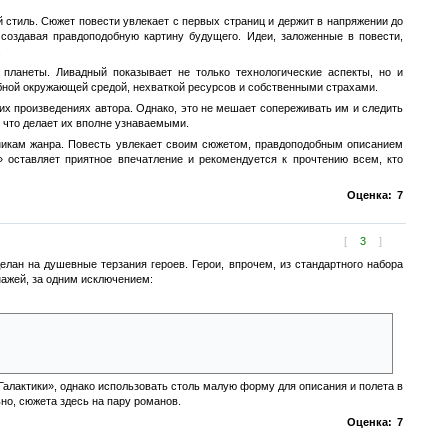
й стиль. Сюжет повести увлекает с первых страниц и держит в напряжении до
 создавая правдоподобную картину будущего. Идеи, заложенные в повести,
.
планеты. Ливадный показывает не только технологические аспекты, но и
бной окружающей средой, нехваткой ресурсов и собственными страхами.
их произведениях автора. Однако, это не мешает сопереживать им и следить
, что делает их вполне узнаваемыми.
нникам жанра. Повесть увлекает своим сюжетом, правдоподобным описанием
 оставляет приятное впечатление и рекомендуется к прочтению всем, кто
Оценка:
7
[
3
]
елан на душевные терзания героев. Герои, впрочем, из стандартного набора
ажей, за одним исключением:
России характерными черт у конкретных представителей той или иной
на своем веку, сумрачные тевтонцы, готовые следовать приказам, ну и
Галактики», однако использовать столь малую форму для описания и полета в
но, сюжета здесь на пару романов.
Оценка:
7