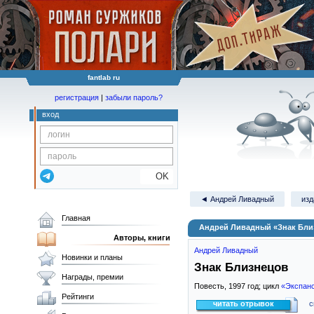
fantlab ru
регистрация
|
забыли пароль?
вход
OK
◄ Андрей Ливадный
изд
Главная
Андрей Ливадный «Знак Бли
Авторы, книги
Андрей Ливадный
Новинки и планы
Знак Близнецов
Награды, премии
Повесть,
1997
год; цикл
«Экспанс
Рейтинги
читать отрывок
с