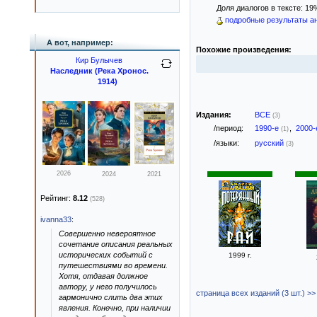
Доля диалогов в тексте: 19
подробные результаты ан
А вот, например:
Похожие произведения:
Кир Булычев
Наследник (Река Хронос.
1914)
Издания:
ВСЕ
(3)
/период:
1990-е
,
2000
(1)
/языки:
русский
(3)
2026
2024
2021
Рейтинг:
8.12
(528)
ivanna33
:
Совершенно невероятное
сочетание описания реальных
исторических событий с
1999 г.
путешествиями во времени.
Хотя, отдавая должное
автору, у него получилось
страница всех изданий (3 шт.) >>
гармонично слить два этих
явления. Конечно, при наличии