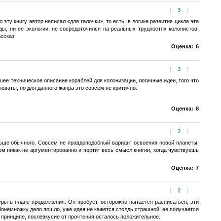
[
3
]
эту книгу автор написал «для галочки», то есть, в логике развития цикла эта
ды, ни ее экологии, не сосредоточился на реальных трудностях колонистов,
ассказ
Оценка:
6
[
3
]
е техническое описание кораблей для колонизации, логичные идеи, того что
оваты, но для данного жанра это совсем не критично.
Оценка:
8
[
2
]
ньше обычного. Совсем не правдоподобный вариант освоения новой планеты.
ом никак не аргументированно и портит весь смысл книгии, когда чувствуешь
Оценка:
7
[
2
]
туры в плане продолжения. Он пробует, осторожно пытается расписаться, эти
Понемножку дело пошло, уже идея не кажется столдь страшной, ее получается
В принципе, послевкусие от прочтения осталось положительное.