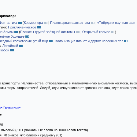
ификатор:
Фантастика
(
Космоопера
|
Планетарная фантастика
|
«Твёрдая» научная фант
тики:
Приключенческое
не Земли
(
Планеты другой звёздной системы
|
Открытый космос
)
алёкое будущее
вёздный ковчег/замкнутый мир
|
Колонизация планет и других небесных тел
а:
Линейный
Любой
 транспорты Человечества, отправленные в малоизученную аномалию космоса, выход
ты фирм-отправителей. Людей, едва очнувшихся от криогенного сна, ждет поиск при
я Галактики»
а:
65
 высокий (3111 уникальных слова на 10000 слов текста)
 78 знаков, что близко к среднему (81)