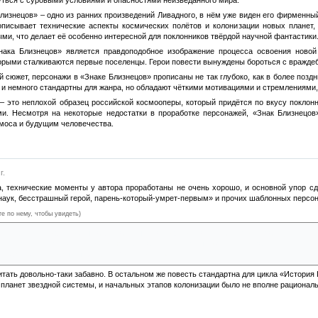
Близнецов» – одно из ранних произведений Ливадного, в нём уже виден его фирменны
описывает технические аспекты космических полётов и колонизации новых планет,
ми, что делает её особенно интересной для поклонников твёрдой научной фантастики
нака Близнецов» является правдоподобное изображение процесса освоения новой 
торыми сталкиваются первые поселенцы. Герои повести вынуждены бороться с вражде
сюжет, персонажи в «Знаке Близнецов» прописаны не так глубоко, как в более поздн
ть и немного стандартны для жанра, но обладают чёткими мотивациями и стремлениями
 – это неплохой образец российской космооперы, который придётся по вкусу покло
и. Несмотря на некоторые недостатки в проработке персонажей, «Знак Близнецов»
смоса и будущим человечества.
г.
а, технические моменты у автора проработаны не очень хорошо, и основной упор сд
наук, бесстрашный герой, парень-который-умрет-первым» и прочих шаблонных персон
те по нему, чтобы увидеть)
ане выделения одной расы над остальными, а подчеркивания каких-то считающимися в 
ский интеллигент-профессор, он же капитан, неприметный русский солдат, повидавший 
к-убийца — кто бы вы думали? Конечно, негр.
тать довольно-таки забавно. В остальном же повесть стандартна для цикла «История 
 планет звездной системы, и начальных этапов колонизации было не вполне рациональ