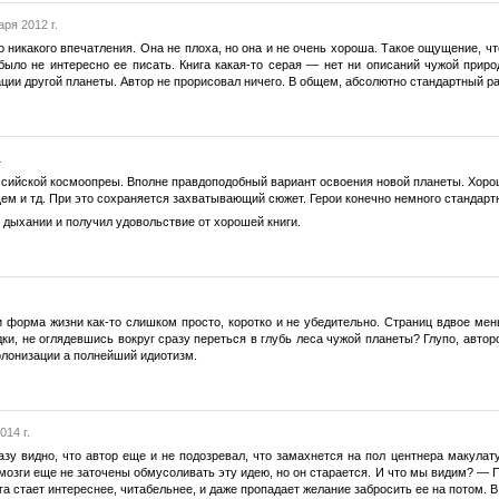
аря 2012 г.
 никакого впечатления. Она не плоха, но она и не очень хороша. Такое ощущение, что 
было не интересно ее писать. Книга какая-то серая — нет ни описаний чужой приро
ации другой планеты. Автор не прорисовал ничего. В общем, абсолютно стандартный р
.
сийской космоопреы. Вполне правдоподобный вариант освоения новой планеты. Хороше
ем и тд. При это сохраняется захватывающий сюжет. Герои конечно немного стандартн
 дыхании и получил удовольствие от хорошей книги.
и форма жизни как-то слишком просто, коротко и не убедительно. Страниц вдвое ме
ки, не оглядевшись вокруг сразу переться в глубь леса чужой планеты? Глупо, автор
олонизации а полнейший идиотизм.
014 г.
разу видно, что автор еще и не подозревал, что замахнется на пол центнера макула
 мозги еще не заточены обмусоливать эту идею, но он старается. И что мы видим? — 
а стает интереснее, читабельнее, и даже пропадает желание забросить ее на потом. 