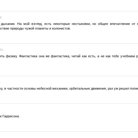
г.
 дыхании. На мой взгляд, есть некоторые нестыковки, но общее впечатление от 
ствие природы чужой планеты и колонистов.
 г.
ть физику. Фантастика она же фантастика, читай как есть, а не как тебе учебники 
.
ку, в частности основы небесной механики, орбитальные движения, раз уж решил попис
и Гаррисона.