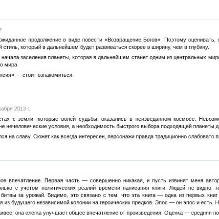
.
ожиданное продолжение в виде повести «Возвращение Богов». Поэтому оценивать, я
 стиль, который в дальнейшем будет развиваться скорее в ширину, чем в глубину.
 начала заселения планеты, которая в дальнейшем станет одним из центральных миро
о мира.
ансия» — стоит ознакомиться.
кабря 2013 г.
стах с земли, которые волей судьбы, оказались в неизведанном космосе. Невоз
ине нечеловеческие условия, а необходимость быстрого выбора подходящей планеты дл
ся на славу. Сюжет как всегда интересен, персонажи правда традиционно слабовато пр
ное впечатление. Первая часть — совершенно никакая, и пусть извинят меня автор
олько с учетом политических реалий времени написания книги. Людей не видно, г
битвы за урожай. Видимо, это связано с тем, что эта книга — одна из первых книг
я из будущего независимой колонии на героических предков. Эпос — он эпос и есть. Но
ивее, она слегка улучшает общее впечатление от произведения. Оценка — средняя по