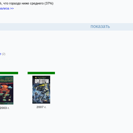
%, что гораздо ниже среднего (37%)
ализа >>
показать
-е
(2)
2007 г.
2003 г.