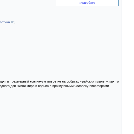
подробнее
астика
)
ят в трехмерный континуум вовсе не на орбитах «райских планет», как то
годного для жизни мира и борьба с враждебными человеку биосферами.