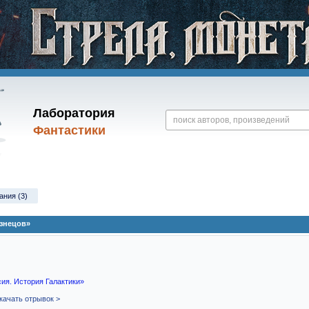
Лаборатория
Фантастики
ания (3)
знецов»
ия. История Галактики»
качать отрывок >