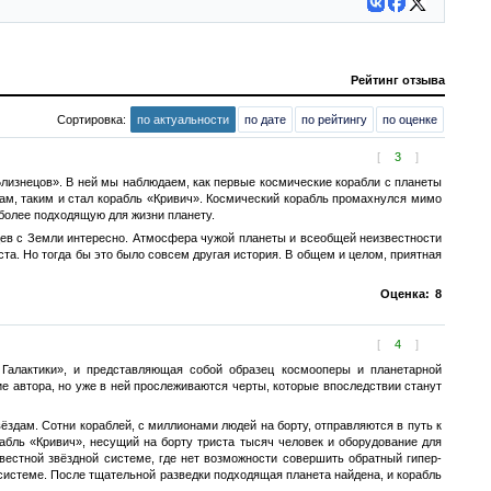
Рейтинг отзыва
Сортировка:
по актуальности
по дате
по рейтингу
по оценке
[
3
]
 Близнецов». В ней мы наблюдаем, как первые космические корабли с планеты
ам, таким и стал корабль «Кривич». Космический корабль промахнулся мимо
иболее подходящую для жизни планету.
цев с Земли интересно. Атмосфера чужой планеты и всеобщей неизвестности
ста. Но тогда бы это было совсем другая история. В общем и целом, приятная
Оценка:
8
[
4
]
Галактики», и представляющая собой образец космооперы и планетарной
е автора, но уже в ней прослеживаются черты, которые впоследствии станут
вёздам. Сотни кораблей, с миллионами людей на борту, отправляются в путь к
абль «Кривич», несущий на борту триста тысяч человек и оборудование для
звестной звёздной системе, где нет возможности совершить обратный гипер-
 системе. После тщательной разведки подходящая планета найдена, и корабль