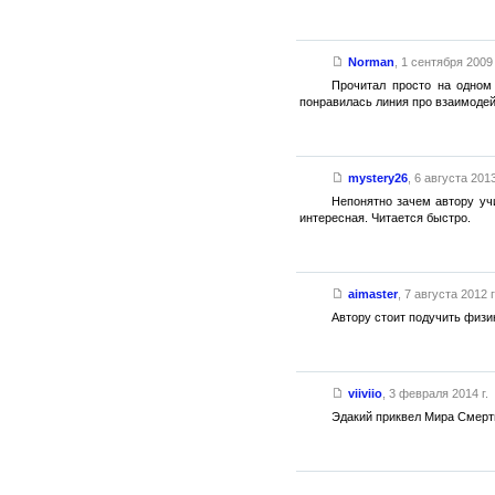
Norman
,
1 сентября 2009 
Прочитал просто на одном
понравилась линия про взаимодей
mystery26
,
6 августа 2013
Непонятно зачем автору учи
интересная. Читается быстро.
aimaster
,
7 августа 2012 г
Автору стоит подучить физи
viiviio
,
3 февраля 2014 г.
Эдакий приквел Мира Смерт