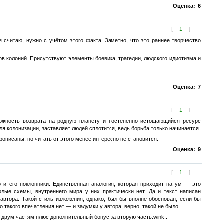
Оценка:
6
[
1
]
 считаю, нужно с учётом этого факта. Заметно, что это раннее творчество
в колоний. Присутствуют элементы боевика, трагедии, людского идиотизма и
Оценка:
7
[
1
]
можность возврата на родную планету и постепенно истощающийся ресурс
я колонизации, заставляет людей сплотится, ведь борьба только начинается.
описаны, но читать от этого менее интересно не становится.
Оценка:
9
[
1
]
 и его поклонники. Единственная аналогия, которая приходит на ум — это
олые схемы, внутреннего мира у них практически нет. Да и текст написан
 автора. Такой стиль изложения, однако, был бы вполне обоснован, если бы
 такого впечатления нет — и задумки у автора, верно, такой не было.
 двум частям плюс дополнительный бонус за вторую часть:wink:.