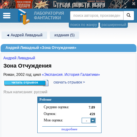
ЛАБОРАТОРИЯ
ФАНТАСТИКИ
поиск по жанру
расширенный
◄ Андрей Ливадный
издания (5)
Андрей Ливадный «Зона Отчуждения»
Андрей Ливадный
Зона Отчуждения
Роман,
2002
год; цикл
«Экспансия. История Галактики»
скачать отрывок >
читать отрывок
Язык написания: русский
Рейтинг
Средняя оценка:
7.89
Оценок:
459
Моя оценка:
-
подробнее