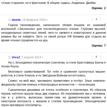
только старание, но и фантазию. В общем, садись, Андрюша. Двойка.
Оценка:
2
[
4
]
dannie
,
18 февраля 2020 г.
Годное произведение, написанное лёгким языком, из знакомой
вселенной «Экспансии» для послеобеденного чтения. Глубоких мыслей,
неординарных сюжетных линий, чего-то свежего и новаторского в данном
романе Вы не найдёте. Зато со своей ролью НФ боевика для отдыха во
время чтения справляется на ура.
Оценка:
7
[
4
]
VovaZ
,
5 апреля 2014 г.
Ну-с, безнадёжно-героическая стрелялка, в стиле Кристофера Банча и
Аллан Коула.
Многовато заимствований. Тут тебе и сражения сухопутных машин-
роботов, в стиле Кланов, и по Звёздным Войнам потоптались.
Сюжет, на мой вкус, чрезмерно примитивен и потёрт. Злые земляне-
федералы против нежных и благородных колонистов — поселенцев.
Сценическая динамика не плоха, особенно в стрелялках. Из образов
героев, неплохо вышли лишь два главных. Их переживания, как у человека,
так и у робота, выписаны прямо-таки на драматическом уровне, в
некотором контрасте с жанром и стилем произведение. Эпизодические
герои чрезмерно плосковаты.