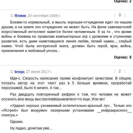
Оценка:
2
[
3
]
Ялини
,
20 сентября 2006 г.
Боевик-то нормальный, и мысль хорошая-отчуждение идет по нашим
душам, а на земле зон отчуждения не может быть. На фоне завоевателей
искусственный интеллект кажется более человечным. 9 за то , что кроме
войны и боевика по правилам компьютерных игр с уровнями и ступенями
развития, есть даже наметившаяся линия любви, легкий намек..., слабый
намек. Чтоб была интересной книга, должен быть герой, враг, война,
приключения и любовный уголок...
Оценка:
8
[
2
]
brego
,
27 июля 2017 г.
Мдя-с. Скорость написания прямо конфликтует качеством. В общем,
потрать автор на этот текст раз в 5 больше времени, проработай
персонажей, было б ничего. А так...
Раз двадцать повторенный рефрен о том, что человек не может
осознать всю мощь выстрелов/взрывов/чего=то еще. Или вот
«Ударил хорошо узнаваемый ослепительно-красный луч... Только его
«Ястреб» был вооружен лазерными установками __инфракрасного__
спектра.»
Однако.
Ну ладно, дочитаю уже...