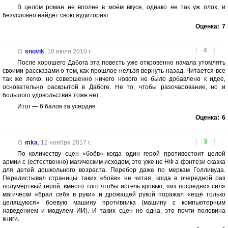
В целом роман не вполне в моём вкусе, однако не так уж плох, и
безусловно найдёт свою аудиторию.
Оценка:
7
[
4
]
snovik
,
10 июля 2010 г.
После хорошего Дабога эта повесть уже откровенно начала утомлять
своими рассказами о том, как прошлое нельзя вернуть назад. Читается все
так же легко, но совершенно ничего нового не было добавлено к идее,
основательно раскрытой в Дабоге. Не то, чтобы разочарование, но и
большого удовольствия тоже нет.
Итог — 6 балов за усердие
Оценка:
6
[
3
]
mka
,
12 ноября 2017 г.
По количеству сцен «боёв» когда один герой противостоит целой
армии с (естественно) магическим исходом, это уже не НФ а фэнтези сказка
для детей дошкольного возраста. Перебор даже по меркам Голливуда.
Перелистывал страницы таких «боёв» не читая, когда в очередной раз
полумёртвый герой, вместо того чтобы истечь кровью, «из последних сил»
магически «брал себя в руки» и дрожащей рукой поражал «ещё только
целящуюся» боевую машину противника (машину с компьютерным
наведением и модулем ИИ). И таких сцен не одна, это почти половина
книги.