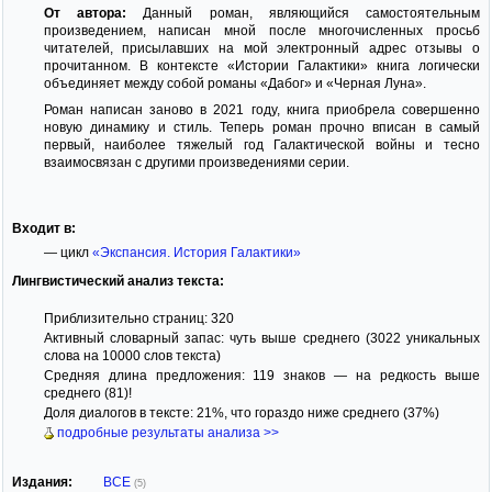
От автора:
Данный роман, являющийся самостоятельным
произведением, написан мной после многочисленных просьб
читателей, присылавших на мой электронный адрес отзывы о
прочитанном. В контексте «Истории Галактики» книга логически
объединяет между собой романы «Дабог» и «Черная Луна».
Роман написан заново в 2021 году, книга приобрела совершенно
новую динамику и стиль. Теперь роман прочно вписан в самый
первый, наиболее тяжелый год Галактической войны и тесно
взаимосвязан с другими произведениями серии.
Входит в:
— цикл
«Экспансия. История Галактики»
Лингвистический анализ текста:
Приблизительно страниц: 320
Активный словарный запас: чуть выше среднего (3022 уникальных
слова на 10000 слов текста)
Средняя длина предложения: 119 знаков — на редкость выше
среднего (81)!
Доля диалогов в тексте: 21%, что гораздо ниже среднего (37%)
подробные результаты анализа >>
Издания:
ВСЕ
(5)