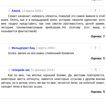
[
2
]
Abask
,
13 марта 2009 г.
Сюжет начинает набирать обороты, пожалуй это самое важное в этой
книге. Опять, как и в предыдущей книге, историю творили одиночки, хотя
мне трудно представить, как они смогли противостоять целой армии,
четырем трехкилометровым крейсерам...Но поэтому этот жанр и
называется фантастикой)
Оценка:
7
[
0
]
Фельдкурат Кац
,
1 марта 2006 г.
более- менее но все равно слабенький боевичок
Оценка:
5
[
-1
]
renegade-oat
,
11 декабря 2019 г.
Как по мне, так вполне хороший боевик. Да, местами повторяется,
некоторые места затянуты, имеются некоторые отсылки к другим книгам
автора, но в целом, опять же как по мне, читается легко, не избитый сюжет,
заходит легко и быстро за раз.
Оценка:
9