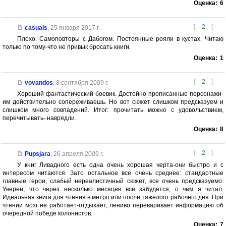
Оценка:
6
[
2
]
casuals
,
25 января 2017 г.
Плохо. Самоповторы с Дабогом. Постоянные рояли в кустах. Читаю
только по тому-что не привык бросать книги.
Оценка:
1
[
2
]
vovandos
,
8 сентября 2009 г.
Хороший фантастический боевик. Достойно прописанные персонажи-
им действительно сопереживаешь. Но вот сюжет слишком предсказуем и
слишком много совпадений. Итог: прочитать можно с удовольствием,
перечитывать- наврядли.
Оценка:
8
[
2
]
Pupsjara
,
26 апреля 2009 г.
У книг Ливадного есть одна очень хорошая черта-они быстро и с
интересом читаются. Зато остальное все очень среднее: стандартные
главные герои, слабый нереалистичный сюжет, все очень предсказуемо.
Уверен, что через несколько месяцев все забудется, о чем я читал.
Идеальная книга для чтения в метро или после тяжелого рабочего дня. При
чтении мозг не работает-отдыхает, лениво переваривает информацию об
очередной победе колонистов.
Оценка:
7