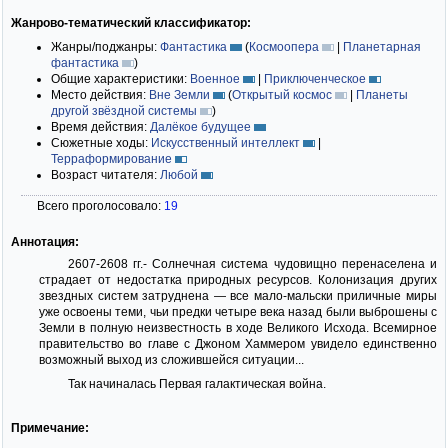
Жанрово-тематический классификатор:
Жанры/поджанры:
Фантастика
(
Космоопера
|
Планетарная
фантастика
)
Общие характеристики:
Военное
|
Приключенческое
Место действия:
Вне Земли
(
Открытый космос
|
Планеты
другой звёздной системы
)
Время действия:
Далёкое будущее
Сюжетные ходы:
Искусственный интеллект
|
Терраформирование
Возраст читателя:
Любой
Всего проголосовало:
19
Аннотация:
2607-2608 гг.- Солнечная система чудовищно перенаселена и
страдает от недостатка природных ресурсов. Колонизация других
звездных систем затруднена — все мало-мальски приличные миры
уже освоены теми, чьи предки четыре века назад были выброшены с
Земли в полную неизвестность в ходе Великого Исхода. Всемирное
правительство во главе с Джоном Хаммером увидело единственно
возможный выход из сложившейся ситуации...
Так начиналась Первая галактическая война.
Примечание: