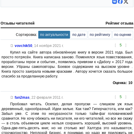
Отзывы читателей
Рейтинг отзыва
Сортировка:
по актуальности
по дате
по рейтингу
по оценке
[
5
]
vovchik50
,
14 ноября 2021 г.
Купил на сайте автора обновлённую книгу в версии 2021 года. Был
просто потрясён. Книга написана заново. Поменялся язык повествования,
проработаны герои и события., появились привязки к «Дабогу « 2017 года
версии. Убраны самоповторы. Боевое содержание на высоком уровне .
Книга просто заиграла новыми красками . Автору хочется сказать большое
спасибо за проделанную работу.
Оценка:
10
[
5
]
fan2mas
,
22 февраля 2011 г.
Пробовал читать. Осилил, делая пропуски — слишком уж язык
деревянный, однообразный. Идеи хилые. Как там? Гиперчастота, или как?
Забыл уже. С этим по несуразности только тайм-фаг головачевский
сравнится. Не хочу обижать ни писателя, ни его читателей, но все же скажу
— в столь объемном цикле нельзя сохранить хороший, высокий уровень.
Одна-две-пять-десять книг, но не столько же! Халтура это называется,
строчкогонство. Неплохой бизнес, я понимаю, но надо же приложить не