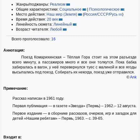
Жанры/поджанры:
Реализм
Общие характеристики:
Социальное
|
Психологическое
Место действия:
Наш мир (Земля)
(
Россия/СССР/Русь
)
Время действия:
20 век
Линейность сюжета:
Линейный
Возраст читателя:
Любой
Всего проголосовало:
16
Аннотация:
Поезд Комарихинская – Тёплая Гора стоит на этом разъезде
всего минуту, а пассажиров много и все они толкутся. Пока бабка
забиралась в вагон, у неё перевернулся туес с малиной и все ягоды
высыпались под поезд. Собирать их некогда, поезд уже отправился.
©
Ank
Примечание:
Рассказ написан в 1961 году.
Первая публикация — в газете «Звезда» (Пермь) – 1962.– 12 августа.
Первое издание — в сборнике рассказов, очерков, игр и загадок для
детей «Нашим ребятам» – Пермь, 1963. – с. 39-65.
Входит в: