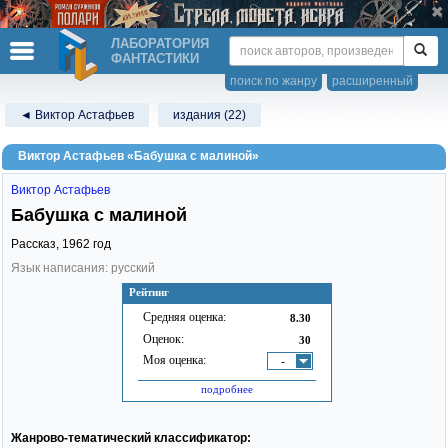
ЛАБОРАТОРИЯ
ФАНТАСТИКИ
поиск по жанру
расширенный
◄ Виктор Астафьев
издания (22)
Виктор Астафьев «Бабушка с малиной»
Виктор Астафьев
Бабушка с малиной
Рассказ,
1962
год
Язык написания: русский
Рейтинг
Средняя оценка:
8.30
Оценок:
30
Моя оценка:
-
подробнее
Жанрово-тематический классификатор: