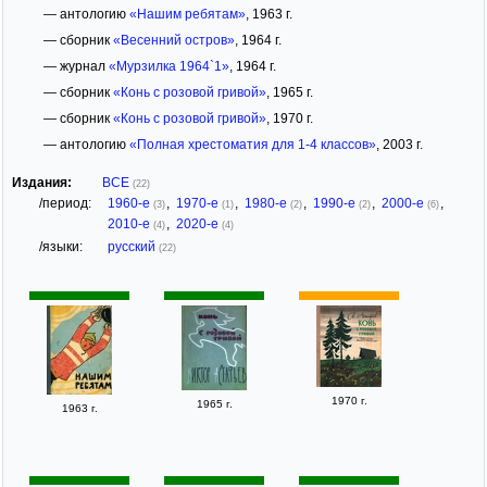
— антологию
«Нашим ребятам»
, 1963 г.
— сборник
«Весенний остров»
, 1964 г.
— журнал
«Мурзилка 1964`1»
, 1964 г.
— сборник
«Конь с розовой гривой»
, 1965 г.
— сборник
«Конь с розовой гривой»
, 1970 г.
— антологию
«Полная хрестоматия для 1-4 классов»
, 2003 г.
Издания:
ВСЕ
(22)
/период:
1960-е
,
1970-е
,
1980-е
,
1990-е
,
2000-е
,
(3)
(1)
(2)
(2)
(6)
2010-е
,
2020-е
(4)
(4)
/языки:
русский
(22)
1970 г.
1965 г.
1963 г.