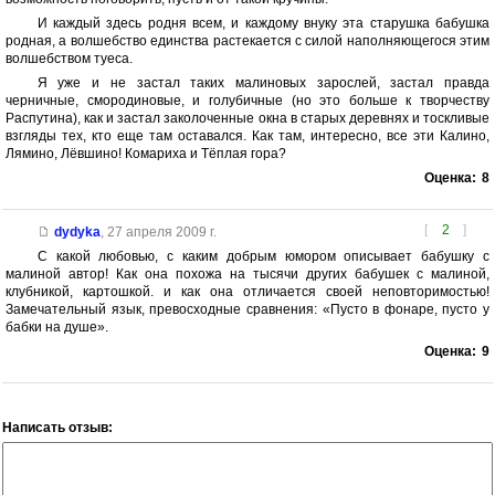
И каждый здесь родня всем, и каждому внуку эта старушка бабушка
родная, а волшебство единства растекается с силой наполняющегося этим
волшебством туеса.
Я уже и не застал таких малиновых зарослей, застал правда
черничные, смородиновые, и голубичные (но это больше к творчеству
Распутина), как и застал заколоченные окна в старых деревнях и тоскливые
взгляды тех, кто еще там оставался. Как там, интересно, все эти Калино,
Лямино, Лёвшино! Комариха и Тёплая гора?
Оценка:
8
[
2
]
dydyka
,
27 апреля 2009 г.
С какой любовью, с каким добрым юмором описывает бабушку с
малиной автор! Как она похожа на тысячи других бабушек с малиной,
клубникой, картошкой. и как она отличается своей неповторимостью!
Замечательный язык, превосходные сравнения: «Пусто в фонаре, пусто у
бабки на душе».
Оценка:
9
Написать отзыв: