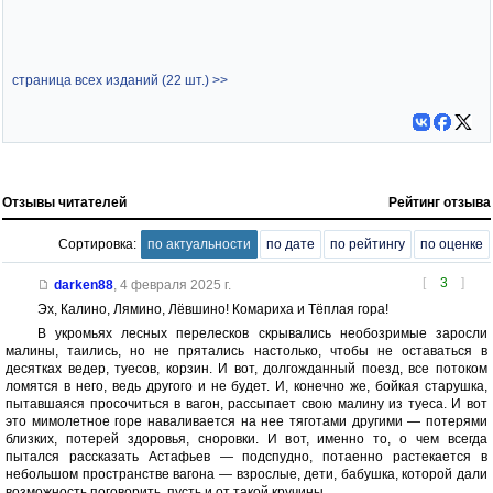
страница всех изданий (22 шт.) >>
Отзывы читателей
Рейтинг отзыва
Сортировка:
по актуальности
по дате
по рейтингу
по оценке
[
3
]
darken88
,
4 февраля 2025 г.
Эх, Калино, Лямино, Лёвшино! Комариха и Тёплая гора!
В укромьях лесных перелесков скрывались необозримые заросли
малины, таились, но не прятались настолько, чтобы не оставаться в
десятках ведер, туесов, корзин. И вот, долгожданный поезд, все потоком
ломятся в него, ведь другого и не будет. И, конечно же, бойкая старушка,
пытавшаяся просочиться в вагон, рассыпает свою малину из туеса. И вот
это мимолетное горе наваливается на нее тяготами другими — потерями
близких, потерей здоровья, сноровки. И вот, именно то, о чем всегда
пытался рассказать Астафьев — подспудно, потаенно растекается в
небольшом пространстве вагона — взрослые, дети, бабушка, которой дали
возможность поговорить, пусть и от такой кручины.