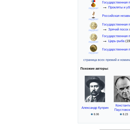
Государственная 
→
Прокляты и у
лауреат
Российская незав
лауреат
Государственная 
→
Зрячий посох
лауреат
Государственная 
→
Царь-рыба
(19
лауреат
Государственная 
лауреат
страница всех премий и номина
Похожие авторы:
Констант
Александр Куприн
Паустовск
8.06
8.23