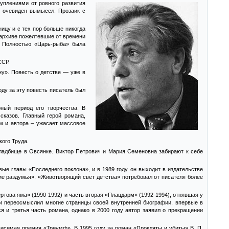
уплениями от ровного развития
е очевиден вымысел. Прозаик с
ницу и с тех пор больше никогда
 архиве пожелтевшие от времени
. Полностью «Царь-рыба» была
ССР.
ну». Повесть о детстве — уже в
оду за эту повесть писатель был
ный период его творчества. В
казов. Главный герой романа,
м и автора – ужасает массовое
ого Труда.
кладбище в Овсянке. Виктор Петрович и Мария Семеновна забирают к себе
ые главы «Последнего поклона», и в 1989 году он выходит в издательстве
ие раздумья». «Животворящий свет детства» потребовал от писателя более
ртова яма» (1990-1992) и часть вторая «Плацдарм» (1992-1994), отнявшая у
и переосмыслил многие страницы своей внутренней биографии, впервые в
я и третья часть романа, однако в 2000 году автор заявил о прекращении
исимая премия «Триумф». В 1995 году за роман «Прокляты и убиты» В. П.