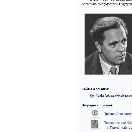
Астафьев был удостоен Государ
Сайты и ссылки:
ifiyaksfukras.wixsite.c
Награды и премии:
Премия Александр
лауреат
Премия имени Юри
→
Пролётный гу
лауреат