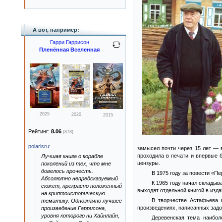
А вот, например:
Гарри Гаррисон
Пленённая Вселенная
2025
2020
2015
Рейтинг:
8.06
(878)
polarisru
:
замысел почти через 15 лет — в
проходила в печати и впервые 
Лучшая книга о корабле
цензуры.
поколений из тех, что мне
довелось прочесть.
В 1975 году за повести «П
Абсолютно непредсказуемый
К 1965 году начал складыв
сюжет, прекрасно положенный
выходят отдельной книгой в изд
на криптоисторическую
В творчестве Астафьева 
тематику. Однозначно лучшее
произведениях, написанных задол
произведение Гаррисона,
уровня которого ни Хайнлайн,
Деревенская тема наибол