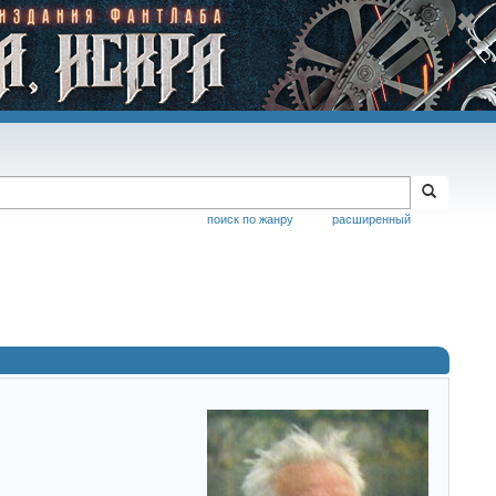
поиск по жанру
расширенный