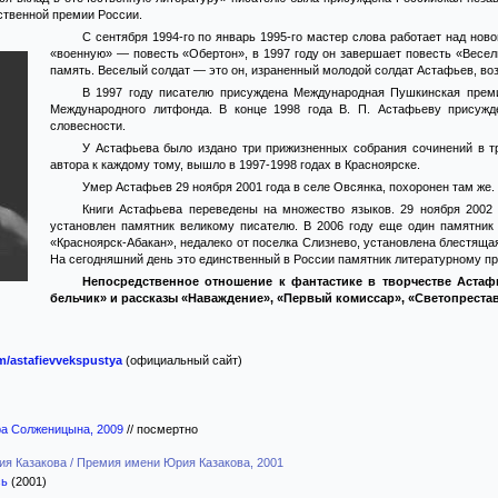
ственной премии России.
С сентября 1994-го по январь 1995-го мастер слова работает над нов
«военную» — повесть «Обертон», в 1997 году он завершает повесть «Веселы
память. Веселый солдат — это он, израненный молодой солдат Астафьев, в
В 1997 году писателю присуждена Международная Пушкинская премия
Международного литфонда. В конце 1998 года В. П. Астафьеву присуж
словесности.
У Астафьева было издано три прижизненных собрания сочинений в т
автора к каждому тому, вышло в 1997-1998 годах в Красноярске.
Умер Астафьев 29 ноября 2001 года в селе Овсянка, похоронен там же.
Книги Астафьева переведены на множество языков. 29 ноября 2002
установлен памятник великому писателю. В 2006 году еще один памятник 
«Красноярск-Абакан», недалеко от поселка Слизнево, установлена блестяща
На сегодняшний день это единственный в России памятник литературному п
Непосредственное отношение к фантастике в творчестве Астаф
бельчик» и рассказы «Наваждение», «Первый комиссар», «Светопреста
om/astafievvekspustya
(официальный сайт)
а Солженицына, 2009
//
посмертно
я Казакова / Премия имени Юрия Казакова, 2001
сь
(2001)