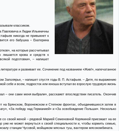
называли классиком.
тра Павловича и Лидии Ильиничны
стафьев никогда не привыкнет к
вится его бабушка – Екатерина
отков», на которые рассчитывал
к лишается крова и средств к
всякой подготовки», – напишет
 литературе и развивает ее. Сочинение под названием «Жив!», напечатанное
ом Заполярье, – напишет спустя годы В. П. Астафьев. – Дитя, по выражению
Чужой себе и всем, подросток или юноша вступал во взрослую трудовую жизнь
рал – они сами меня выбрали», расскажет впоследствии писатель. Окончив
юет на Брянском, Воронежском и Степном фронтах, объединившихся затем в
агу», «За победу над Германией» и «За освобождение Польши». Несколько
е со своей женой – рядовой Марией Семеновной Корякиной приезжает на ее
ор уже не может вернуться к своей специальности и, чтобы кормить семью,
вокзалу станции Чусовой, мойщиком мясных туш, вахтером мясокомбината.