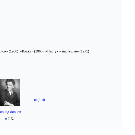
лон» (1968), «Кража» (1966), «Пастух и пастушка» (1971)
ещё +9
еонид Леонов
7.72