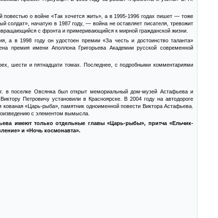
ой повестью о войне «Так хочется жить», а в 1995-1996 годах пишет — тоже
й солдат», начатую в 1987 году, — война не оставляет писателя, тревожит
озвращающийся с фронта и примеривающийся к мирной гражданской жизни.
, а в 1998 году он удостоен премии «За честь и достоинство таланта»
дена премия имени Аполлона Григорьева Академии русской современной
рех, шести и пятнадцати томах. Последнее, с подробными комментариями
 г. в поселке Овсянка был открыт мемориальный дом-музей Астафьева и
Виктору Петровичу установили в Красноярске. В 2004 году на автодороге
я кованая «Царь-рыба», памятник одноименной повести Виктора Астафьева.
роизведению с элементом вымысла.
ьева имеют только отдельные главы «Царь-рыбы», притча «Ельчик-
вление» и «Ночь космонавта».