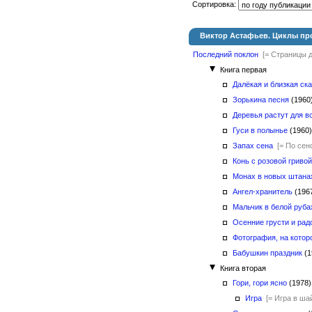
Сортировка:
Виктор Астафьев. Циклы пр
Последний поклон
[= Страницы д
Книга первая
Далёкая и близкая ска
Зорькина песня
(196
Деревья растут для в
Гуси в полынье
(1960
Запах сена
[= По сен
Конь с розовой гривой
Монах в новых штана
Ангел-хранитель
(196
Мальчик в белой руба
Осенние грусти и рад
Фотография, на котор
Бабушкин праздник
(1
Книга вторая
Гори, гори ясно
(1978
Игра
[= Игра в ша