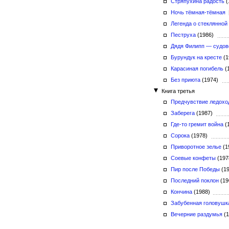
Стряпухина радость
(
Ночь тёмная-тёмная
Легенда о стеклянной
Пеструха
(1986)
Дядя Филипп — судов
Бурундук на кресте
(1
Карасиная погибель
(
Без приюта
(1974)
Книга третья
Предчувствие ледохо
Заберега
(1987)
Где-то гремит война
(
Сорока
(1978)
Приворотное зелье
(1
Соевые конфеты
(19
Пир после Победы
(1
Последний поклон
(1
Кончина
(1988)
Забубенная головушк
Вечерние раздумья
(