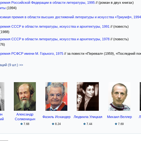
премия Российской Федерации в области литературы, 1995
//
(роман в двух книгах)
биты
(1994)
исимая премия в области высших достижений литературы и искусства «Триумф», 1994
премия СССР в области литературы, искусства и архитектуры, 1991
//
(повесть)
(1988)
премия СССР в области литературы, искусства и архитектуры, 1978
//
(повесть)
76)
премия РСФСР имени М. Горького, 1975
//
за повести «Перевал» (1959), «Последний пок
ций (9 шт.) >>
ин
Александр
Фазиль Искандер
Людмила Улицкая
Михаил Веллер
Л
ий
Солженицын
7.68
8.24
7.44
7.69