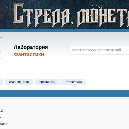
Лаборатория
Фантастики
издания (609)
премии (9)
статистика
01)
г.
001 г.