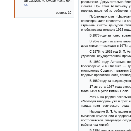
ни Саймак, ни Олдис так и не
...
рассказах». Документально-био
>>
сюжета. При этом Астафьеву уд
горечью пишет об истреблении п
оценка: 10
Публикация глав «Царь-рыб
не возвращался к повести, не в
страницы снятой цензурой гла
опубликована только в 1993 году.
В 1978 году за повествова
В 70-е годы писатель вно
двух книгах — выходит в 1978 г
С 1978 по 1982 год В. П. А
удостоен Государственной прем
В 1980 году Астафьев пе
Красноярске и в Овсянке — де
милиционер Сошнин, пытается б
падение нравственности, привод
В 1989 году за выдающуюся
17 августа 1987 года ско
маленьких внуков Витю и Полю.
Жизнь на родине всколыхн
«Молодая гвардия» уже в трех 
тридцати лет творческого труда.
На родине В. П. Астафьевы
писателя немало сил и здоровь
постсоветской литературе созд
работы над книгой.
В 1994 году «за выдающий