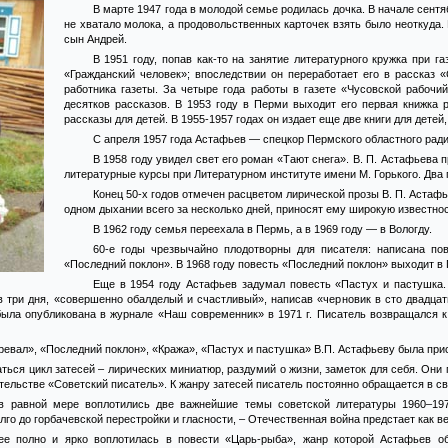
В марте 1947 года в молодой семье родилась дочка. В начале сентя
не хватало молока, а продовольственных карточек взять было неоткуда.
сын Андрей.
В 1951 году, попав как-то на занятие литературного кружка при г
«Гражданский человек»; впоследствии он переработает его в рассказ 
работника газеты. За четыре года работы в газете «Чусовской рабочи
десятков рассказов. В 1953 году в Перми выходит его первая книжка 
рассказы для детей. В 1955-1957 годах он издает еще две книги для детей
С апреля 1957 года Астафьев — спецкор Пермского областного ради
В 1958 году увидел свет его роман «Тают снега». В. П. Астафьева
литературные курсы при Литературном институте имени М. Горького. Два г
Конец 50-х годов отмечен расцветом лирической прозы В. П. Астаф
одном дыхании всего за несколько дней, приносят ему широкую известнос
В 1962 году семья переехала в Пермь, а в 1969 году — в Вологду.
60-е годы чрезвычайно плодотворны для писателя: написана по
«Последний поклон». В 1968 году повесть «Последний поклон» выходит в 
Еще в 1954 году Астафьев задумал повесть «Пастух и пастушка
 три дня, «совершенно обалделый и счастливый», написав «черновик в сто двадцать
была опубликована в журнале «Наш современник» в 1971 г. Писатель возвращался к 
еревал», «Последний поклон», «Кража», «Пастух и пастушка» В.П. Астафьеву была пр
аться цикл затесей – лирических миниатюр, раздумий о жизни, заметок для себя. Он
ательстве «Советский писатель». К жанру затесей писатель постоянно обращается в с
в равной мере воплотились две важнейшие темы советской литературы 1960–1970
го до горбачевской перестройки и гласности, – Отечественная война предстает как ве
ее полно и ярко воплотилась в повести «Царь-рыба», жанр которой Астафьев об