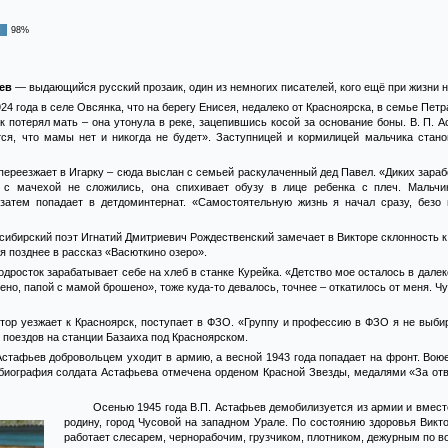
98%
ьев
— выдающийся русский прозаик, один из немногих писателей, кого ещё при жизни 
24 года в селе Овсянка, что на берегу Енисея, недалеко от Красноярска, в семье Пе
 потерял мать – она утонула в реке, зацепившись косой за основание боны. В. П. А
тся, что мамы нет и никогда не будет». Заступницей и кормилицей мальчика стано
переезжает в Игарку – сюда выслан с семьей раскулаченный дед Павел. «Диких зараб
я с мачехой не сложились, она спихивает обузу в лице ребенка с плеч. Мальчи
затем попадает в детдоминтернат. «Самостоятельную жизнь я начал сразу, безо 
сибирский поэт Игнатий Дмитриевич Рождественский замечает в Викторе склонность к
я позднее в рассказ «Васюткино озеро».
одросток зарабатывает себе на хлеб в станке Курейка. «Детство мое осталось в далек
ено, папой с мамой брошено», тоже куда-то девалось, точнее – откатилось от меня. 
ктор уезжает к Красноярск, поступает в ФЗО. «Группу и профессию в ФЗО я не выби
 поездов на станции Базаиха под Красноярском.
Астафьев добровольцем уходит в армию, а весной 1943 года попадает на фронт. Во
биография солдата Астафьева отмечена орденом Красной Звезды, медалями «За отв
Осенью 1945 года В.П. Астафьев демобилизуется из армии и вмест
родину, город Чусовой на западном Урале. По состоянию здоровья Викт
работает слесарем, чернорабочим, грузчиком, плотником, дежурным по 