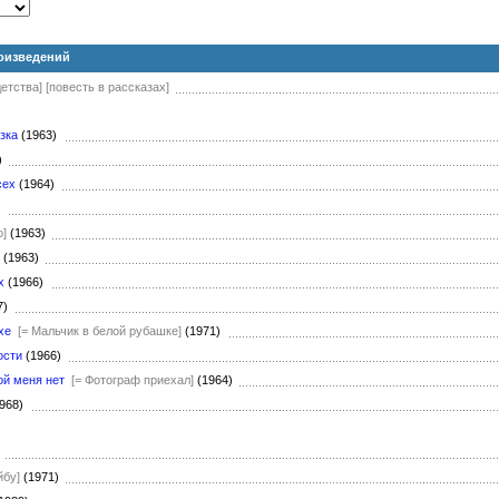
оизведений
етства]
[повесть в рассказах]
зка
(1963)
0)
сех
(1964)
)
о]
(1963)
(1963)
х
(1966)
7)
хе
[= Мальчик в белой рубашке]
(1971)
ости
(1966)
ой меня нет
[= Фотограф приехал]
(1964)
968)
)
йбу]
(1971)