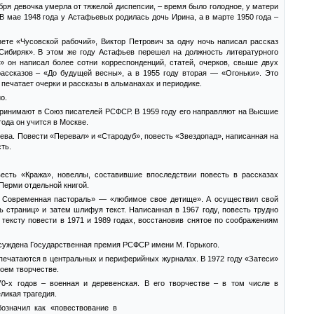
бря девочка умерла от тяжелой диспепсии, – время было голодное, у матери
 В мае 1948 года у Астафьевых родилась дочь Ирина, а в марте 1950 года –
азете «Чусовской рабочий», Виктор Петрович за одну ночь написал рассказ
«Сибиряк». В этом же году Астафьев перешел на должность литературного
й» он написал более сотни корреспонденций, статей, очерков, свыше двух
рассказов – «До будущей весны», а в 1955 году вторая — «Огоньки». Это
, печатает очерки и рассказы в альманахах и периодике.
о.
 принимают в Союз писателей РСФСР. В 1959 году его направляют на Высшие
ода он учится в Москве.
ьева. Повести «Перевал» и «Стародуб», повесть «Звездопад», написанная на
ть.
весть «Кража», новеллы, составившие впоследствии повесть в рассказах
Перми отдельной книгой.
. Современная пастораль» — «любимое свое детище». А осуществил свой
 страниц» и затем шлифуя текст. Написанная в 1967 году, повесть трудно
тексту повести в 1971 и 1989 годах, восстановив снятое по соображениям
исуждена Государственная премия РСФСР имени М. Горького.
и печатаются в центральных и периферийных журналах. В 1972 году «Затеси»
воем творчестве.
-х годов – военная и деревенская. В его творчестве – в том числе в
ликая трагедия.
означил как «повествование в