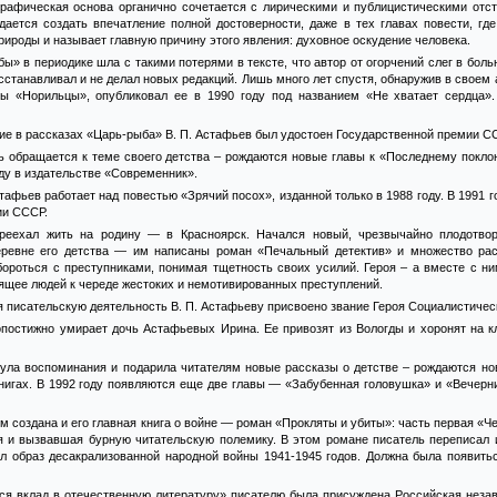
графическая основа органично сочетается с лирическими и публицистическими отст
ается создать впечатление полной достоверности, даже в тех главах повести, гд
рироды и называет главную причину этого явления: духовное оскудение человека.
ы» в периодике шла с такими потерями в тексте, что автор от огорчений слег в боль
осстанавливал и не делал новых редакций. Лишь много лет спустя, обнаружив в своем
вы «Норильцы», опубликовал ее в 1990 году под названием «Не хватает сердца»
ние в рассказах «Царь-рыба» В. П. Астафьев был удостоен Государственной премии С
вь обращается к теме своего детства – рождаются новые главы к «Последнему покло
оду в издательстве «Современник».
стафьев работает над повестью «Зрячий посох», изданной только в 1988 году. В 1991 г
ии СССР.
реехал жить на родину — в Красноярск. Начался новый, чрезвычайно плодотвор
ревне его детства — им написаны роман «Печальный детектив» и множество расс
ороться с преступниками, понимая тщетность своих усилий. Героя – а вместе с ни
ящее людей к череде жестоких и немотивированных преступлений.
 писательскую деятельность В. П. Астафьеву присвоено звание Героя Социалистическ
ропостижно умирает дочь Астафьевых Ирина. Ее привозят из Вологды и хоронят на 
ула воспоминания и подарила читателям новые рассказы о детстве – рождаются нов
книгах. В 1992 году появляются еще две главы — «Забубенная головушка» и «Вечерн
м создана и его главная книга о войне — роман «Прокляты и убиты»: часть первая «Че
я и вызвавшая бурную читательскую полемику. В этом романе писатель переписал 
ал образ десакрализованной народной войны 1941-1945 годов. Должна была появитьс
ся вклад в отечественную литературу» писателю была присуждена Российская незав