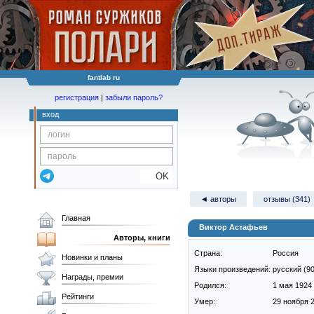
fantlab ru
регистрация
|
забыли пароль?
вход
OK
◄ авторы
отзывы (341)
Главная
Виктор Астафьев
Авторы, книги
Страна:
Россия
Новинки и планы
Языки произведений:
русский (9
Награды, премии
Родился:
1 мая 1924 
Рейтинги
Умер:
29 ноября 2