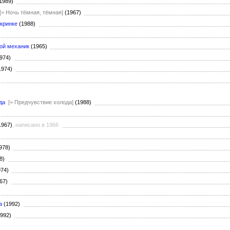
1989)
[= Ночь тёмная, тёмная]
(1967)
 кринке
(1988)
ой механик
(1965)
974)
1974)
да
[= Предчувствие холода]
(1988)
1967)
, написано в 1966
978)
78)
974)
967)
а
(1992)
1992)