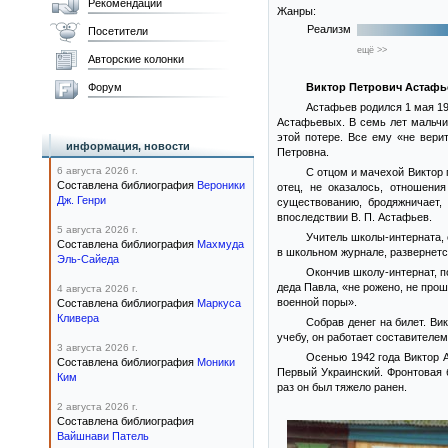
Рекомендации
Жанры:
Реализм
Посетители
ещё >>
Авторские колонки
Форум
Виктор Петрович Астаф
Астафьев родился 1 мая 19
Астафьевых. В семь лет мальчик
этой потере. Все ему «не вери
информация, новости
Петровна.
6 августа 2026 г.
С отцом и мачехой Виктор 
Составлена библиография
Вероники
отец, не оказалось, отношени
Дж. Генри
существованию, бродяжничает, 
впоследствии В. П. Астафьев.
5 августа 2026 г.
Учитель школы-интерната, 
Составлена библиография
Махмуда
в школьном журнале, развернетс
Эль-Сайеда
Окончив школу-интернат, п
деда Павла, «не рожено, не прош
4 августа 2026 г.
военной поры».
Составлена библиография
Маркуса
Кливера
Собрав денег на билет. Ви
учебу, он работает составителем
3 августа 2026 г.
Осенью 1942 года Виктор 
Составлена библиография
Моники
Первый Украинский. Фронтовая 
Ким
раз он был тяжело ранен.
2 августа 2026 г.
Составлена библиография
Вайшнави Патель