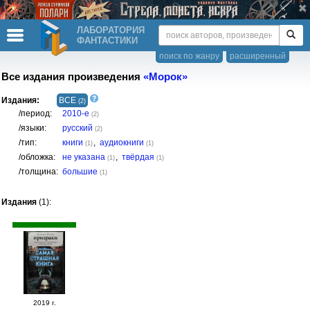
ЛАБОРАТОРИЯ
ФАНТАСТИКИ
поиск по жанру
расширенный
Все издания произведения
«Морок»
Издания:
ВСЕ
(2)
/период:
2010-е
(2)
/языки:
русский
(2)
/тип:
книги
,
аудиокниги
(1)
(1)
/обложка:
не указана
,
твёрдая
(1)
(1)
/толщина:
большие
(1)
Издания
(1):
2019 г.