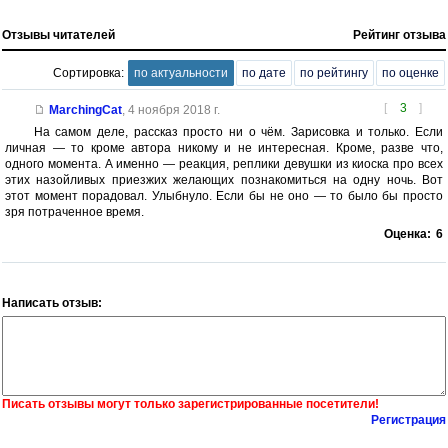
Отзывы читателей
Рейтинг отзыва
Сортировка:
по актуальности
по дате
по рейтингу
по оценке
[
3
]
MarchingCat
,
4 ноября 2018 г.
На самом деле, рассказ просто ни о чём. Зарисовка и только. Если
личная — то кроме автора никому и не интересная. Кроме, разве что,
одного момента. А именно — реакция, реплики девушки из киоска про всех
этих назойливых приезжих желающих познакомиться на одну ночь. Вот
этот момент порадовал. Улыбнуло. Если бы не оно — то было бы просто
зря потраченное время.
Оценка:
6
Написать отзыв:
Писать отзывы могут только зарегистрированные посетители!
Регистрация