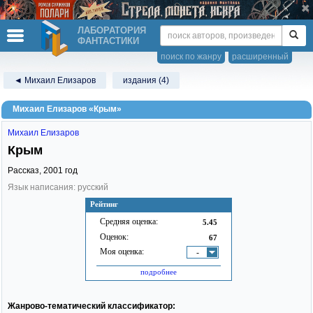
ЛАБОРАТОРИЯ
ФАНТАСТИКИ
поиск по жанру
расширенный
◄ Михаил Елизаров
издания (4)
Михаил Елизаров «Крым»
Михаил Елизаров
Крым
Рассказ,
2001
год
Язык написания: русский
Рейтинг
Средняя оценка:
5.45
Оценок:
67
Моя оценка:
-
подробнее
Жанрово-тематический классификатор: