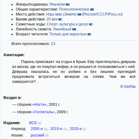
Жанры/поджанры:
Реализм
Общие характеристики:
Психологическое
Место действия:
Наш мир (Земля)
(
Россия/СССР/Русь
)
Время действия:
20 век
Сюжетные ходы:
Спорт, культура и досуг
Линейность сюжета:
Линейный
Возраст читателя:
Только для взрослых
Всего проголосовало:
13
Аннотация:
Парень приезжает на отдых в Крым. Ему приглянулась девушка
из киоска, где он покупал кефир, и он решается познакомиться с ней.
Девушка оказалась не из робких и без лишних прелюдий
предложила встретиться вечером на пляже. Чем же всё
завершится?..
©
Gorhla
Входит в:
— сборник
«Ногти»
, 2001 г.
— сборник
«Госпиталь»
, 2009 г.
Издания:
ВСЕ
(4)
/период:
2000-е
,
2010-е
,
2020-е
(2)
(1)
(1)
/языки:
русский
(4)