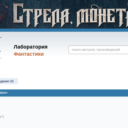
Лаборатория
Фантастики
здания (4)
tion»
s"]