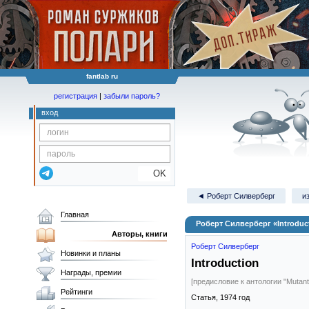
fantlab ru
регистрация
|
забыли пароль?
вход
OK
◄ Роберт Силверберг
и
Главная
Роберт Силверберг «Introduc
Авторы, книги
Роберт Силверберг
Новинки и планы
Introduction
Награды, премии
[предисловие к антологии "Mutant
Рейтинги
Статья,
1974
год