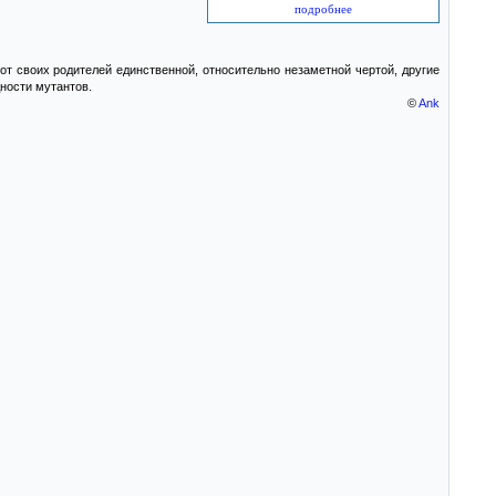
подробнее
т своих родителей единственной, относительно незаметной чертой, другие
дности мутантов.
©
Ank