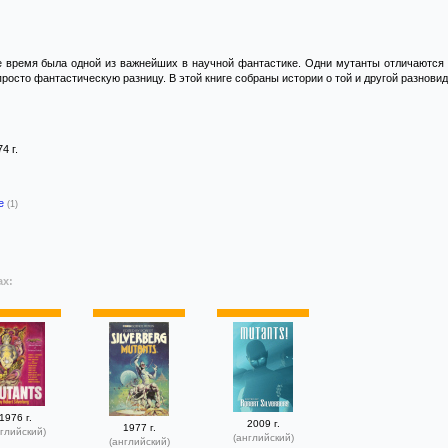
 время была одной из важнейших в научной фантастике. Одни мутанты отличаются о
росто фантастическую разницу. В этой книге собраны истории о той и другой разнови
74 г.
-е
(1)
ах:
1976 г.
2009 г.
1977 г.
глийский)
(английский)
(английский)