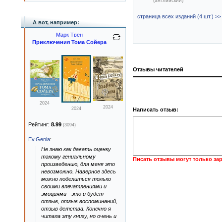
(английский)
страница всех изданий (4 шт.) >>
А вот, например:
Марк Твен
Приключения Тома Сойера
Отзывы читателей
2024
2024
2024
Написать отзыв:
Рейтинг:
8.99
(3094)
Ev.Genia
:
Не знаю как давать оценку
такому гениальному
Писать отзывы могут только за
произведению, для меня это
невозможно. Наверное здесь
можно поделиться только
своими впечатлениями и
эмоциями - это и будет
отзыв, отзыв воспоминаний,
отзыв детства. Конечно я
читала эту книгу, но очень и