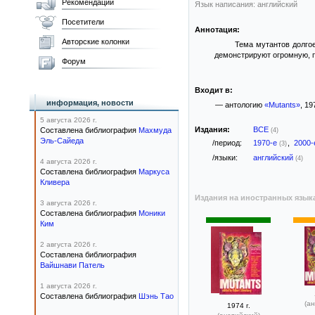
Рекомендации
Язык написания: английский
Посетители
Аннотация:
Авторские колонки
Тема мутантов долгое
демонстрируют огромную, п
Форум
Входит в:
информация, новости
— антологию
«Mutants»
, 19
5 августа 2026 г.
Издания:
ВСЕ
Составлена библиография
Махмуда
(4)
Эль-Сайеда
/период:
1970-е
,
2000
(3)
/языки:
английский
(4)
4 августа 2026 г.
Составлена библиография
Маркуса
Кливера
Издания на иностранных язык
3 августа 2026 г.
Составлена библиография
Моники
Ким
2 августа 2026 г.
Составлена библиография
Вайшнави Патель
1 августа 2026 г.
Составлена библиография
Шэнь Тао
(ан
1974 г.