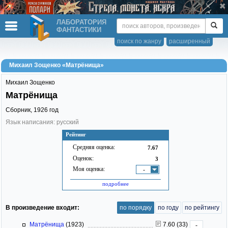
ЛАБОРАТОРИЯ
ФАНТАСТИКИ
поиск по жанру
расширенный
Михаил Зощенко «Матрёнища»
Михаил Зощенко
Матрёнища
Сборник,
1926
год
Язык написания: русский
Рейтинг
Средняя оценка:
7.67
Оценок:
3
Моя оценка:
-
подробнее
В произведение входит:
по порядку
по году
по рейтингу
Матрёнища
(1923)
7.60 (33)
-