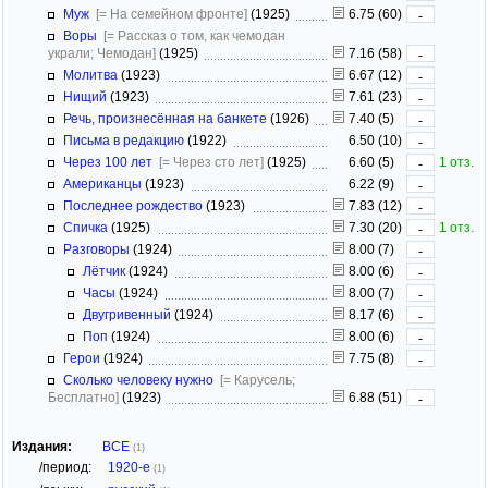
Муж
[= На семейном фронте]
(1925)
6.75 (60)
-
Воры
[= Рассказ о том, как чемодан
украли; Чемодан]
(1925)
7.16 (58)
-
Молитва
(1923)
6.67 (12)
-
Нищий
(1923)
7.61 (23)
-
Речь, произнесённая на банкете
(1926)
7.40 (5)
-
Письма в редакцию
(1922)
6.50 (10)
-
Через 100 лет
[= Через сто лет]
(1925)
6.60 (5)
1 отз.
-
Американцы
(1923)
6.22 (9)
-
Последнее рождество
(1923)
7.83 (12)
-
Спичка
(1925)
7.30 (20)
1 отз.
-
Разговоры
(1924)
8.00 (7)
-
Лётчик
(1924)
8.00 (6)
-
Часы
(1924)
8.00 (7)
-
Двугривенный
(1924)
8.17 (6)
-
Поп
(1924)
8.00 (6)
-
Герои
(1924)
7.75 (8)
-
Сколько человеку нужно
[= Карусель;
Бесплатно]
(1923)
6.88 (51)
-
Издания:
ВСЕ
(1)
/период:
1920-е
(1)