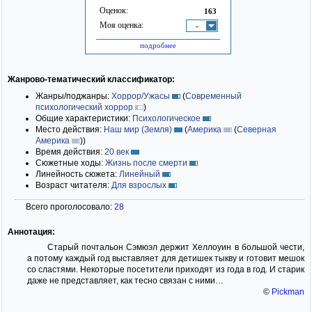
Оценок:
163
Моя оценка:
-
подробнее
Жанрово-тематический классификатор:
Жанры/поджанры:
Хоррор/Ужасы
(
Современный
психологический хоррор
)
Общие характеристики:
Психологическое
Место действия:
Наш мир (Земля)
(
Америка
(
Северная
Америка
)
)
Время действия:
20 век
Сюжетные ходы:
Жизнь после смерти
Линейность сюжета:
Линейный
Возраст читателя:
Для взрослых
Всего проголосовало:
28
Аннотация:
Старый почтальон Сэмюэл держит Хеллоуин в большой чести,
а потому каждый год выставляет для детишек тыкву и готовит мешок
со сластями. Некоторые посетители приходят из года в год. И старик
даже не представляет, как тесно связан с ними…
©
Pickman