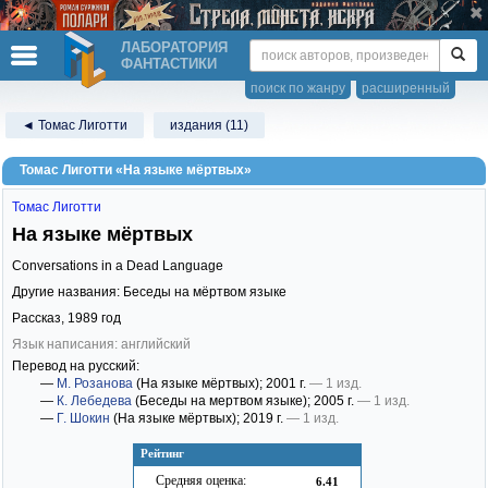
ЛАБОРАТОРИЯ
ФАНТАСТИКИ
поиск по жанру
расширенный
◄ Томас Лиготти
издания (11)
Томас Лиготти «На языке мёртвых»
Томас Лиготти
На языке мёртвых
Conversations in a Dead Language
Другие названия: Беседы на мёртвом языке
Рассказ,
1989
год
Язык написания: английский
Перевод на русский:
—
М. Розанова
(На языке мёртвых)
; 2001 г.
— 1 изд.
—
К. Лебедева
(Беседы на мертвом языке)
; 2005 г.
— 1 изд.
—
Г. Шокин
(На языке мёртвых)
; 2019 г.
— 1 изд.
Рейтинг
Средняя оценка:
6.41