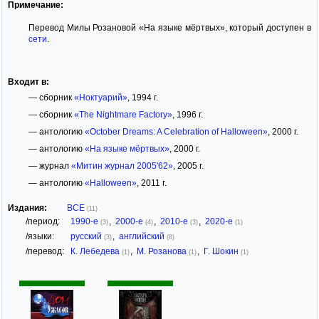
Примечание:
Перевод Милы Розановой «На языке мёртвых», который доступен в
сети
.
Входит в:
— сборник
«Ноктуарий»
, 1994 г.
— сборник
«The Nightmare Factory»
, 1996 г.
— антологию
«October Dreams: A Celebration of Halloween»
, 2000 г.
— антологию
«На языке мёртвых»
, 2000 г.
— журнал
«Митин журнал 2005'62»
, 2005 г.
— антологию
«Halloween»
, 2011 г.
Издания:
ВСЕ
(11)
/период:
1990-е
,
2000-е
,
2010-е
,
2020-е
(3)
(4)
(3)
(1)
/языки:
русский
,
английский
(3)
(8)
/перевод:
К. Лебедева
,
М. Розанова
,
Г. Шокин
(1)
(1)
(1)