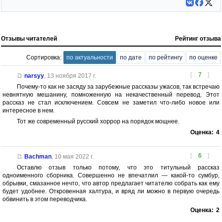
Отзывы читателей
Рейтинг отзыва
Сортировка:
по актуальности
по дате
по рейтингу
по оценке
[
7
]
narsyy
,
13 ноября 2017 г.
Почему-то как не засяду за зарубежные рассказы ужасов, так встречаю
невнятную мешанину, помноженную на некачественный перевод. Этот
рассказ не стал исключением. Совсем не заметил что-либо новое или
интересное в нем.
Тот же современный русский хоррор на порядок мощнее.
Оценка:
4
[
6
]
Bachman
,
10 мая 2022 г.
Оставлю отзыв только потому, что это титульный рассказ
одноименного сборника. Совершенно не впечатлил — какой-то сумбур,
обрывки, смазанное нечто, что автор предлагает читателю собрать как ему
будет удобнее. Откровенная халтура, и вряд ли можно в первую очередь
обвинить в этом переводчика.
Оценка:
2