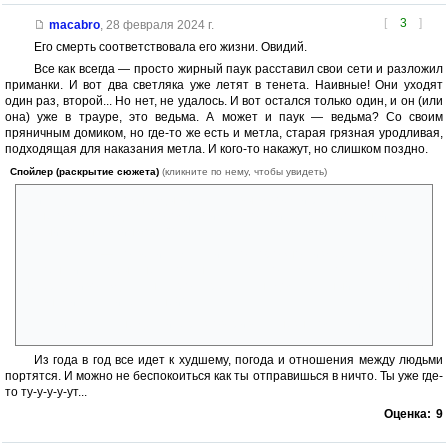
[
3
]
macabro
,
28 февраля 2024 г.
Его смерть соответствовала его жизни. Овидий.
Все как всегда — просто жирный паук расставил свои сети и разложил
приманки. И вот два светляка уже летят в тенета. Наивные! Они уходят
один раз, второй... Но нет, не удалось. И вот остался только один, и он (или
она) уже в трауре, это ведьма. А может и паук — ведьма? Со своим
пряничным домиком, но где-то же есть и метла, старая грязная уродливая,
подходящая для наказания метла. И кого-то накажут, но слишком поздно.
Спойлер (раскрытие сюжета)
(кликните по нему, чтобы увидеть)
“Эй, я думаю, что однажды видел, как вы вдвоем играли во дворе
вашего дома, когда я проходил мимо с почтой. Это тот большой
белый дом на Пайн Корт?”
“Не-а”, — ответил мальчик, осторожно измеряя взглядом
ступеньки, чтобы не споткнуться о костюм. Его сестра уже
нетерпеливо ждала на тротуаре. “Наш дом красный с черными
ставнями. На улице Ясеней”
Никогда так не делайте разговаривая с незнакомцами.
Из года в год все идет к худшему, погода и отношения между людьми
портятся. И можно не беспокоиться как ты отправишься в ничто. Ты уже где-
то ту-у-у-у-ут...
Оценка:
9