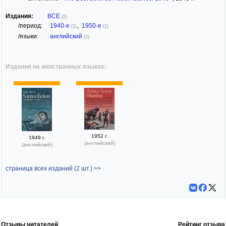
Издания:
ВСЕ
(2)
/период:
1940-е
,
1950-е
(1)
(1)
/языки:
английский
(2)
Издания на иностранных языках:
1952 г.
1949 г.
(английский)
(английский)
страница всех изданий (2 шт.) >>
Отзывы читателей
Рейтинг отзыва