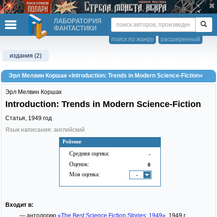
ЛАБОРАТОРИЯ
ФАНТАСТИКИ
поиск по жанру
расширенный
издания (2)
Эрл Мелвин Коршак «Introduction: Trends in Modern Science-Fiction»
Эрл Мелвин Коршак
Introduction: Trends in Modern Science-Fiction
Статья,
1949
год
Язык написания: английский
Рейтинг
Средняя оценка:
-
Оценок:
0
Моя оценка:
-
Входит в:
— антологию
«The Best Science Fiction Stories: 1949»
, 1949 г.