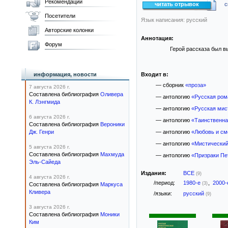
Рекомендации
читать отрывок
с
Посетители
Язык написания: русский
Авторские колонки
Аннотация:
Форум
Герой рассказа был в
информация, новости
Входит в:
— сборник
«проза»
7 августа 2026 г.
Составлена библиография
Оливера
— антологию
«Русская рома
К. Лэнгмида
— антологию
«Русская мис
6 августа 2026 г.
— антологию
«Таинственна
Составлена библиография
Вероники
Дж. Генри
— антологию
«Любовь и см
— антологию
«Мистический
5 августа 2026 г.
Составлена библиография
Махмуда
— антологию
«Призраки Пе
Эль-Сайеда
Издания:
ВСЕ
(9)
4 августа 2026 г.
/период:
1980-е
,
2000
(3)
Составлена библиография
Маркуса
Кливера
/языки:
русский
(9)
3 августа 2026 г.
Составлена библиография
Моники
Ким