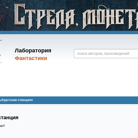
Лаборатория
Фантастики
бургская станция»
станция
ат!