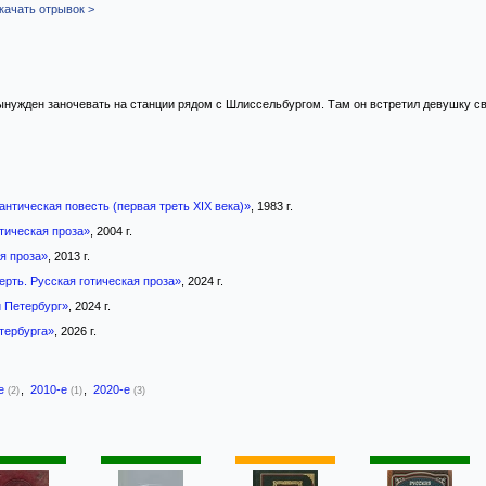
качать отрывок >
ынужден заночевать на станции рядом с Шлиссельбургом. Там он встретил девушку с
нтическая повесть (первая треть XIX века)»
, 1983 г.
тическая проза»
, 2004 г.
я проза»
, 2013 г.
ерть. Русская готическая проза»
, 2024 г.
 Петербург»
, 2024 г.
тербурга»
, 2026 г.
-е
,
2010-е
,
2020-е
(2)
(1)
(3)