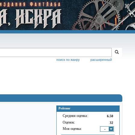
поиск по жанру
расширенный
Рейтинг
Средняя оценка:
6.50
Оценок:
32
Моя оценка:
-