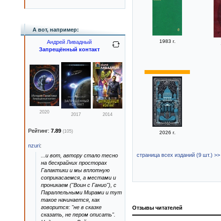
А вот, например:
1983 г.
Андрей Ливадный
Запрещённый контакт
2020
2017
2014
Рейтинг:
7.89
(105)
2026 г.
nzuri
:
страница всех изданий (9 шт.) >>
...и вот, автору стало тесно
на бескрайних просторах
Галактики и мы вплотную
соприкасаемся, а местами и
проникаем ("Воин с Ганио"), с
Параллельными Мирами и тут
такое начинается, как
говорится: "не в сказке
Отзывы читателей
сказать, не пером описать".