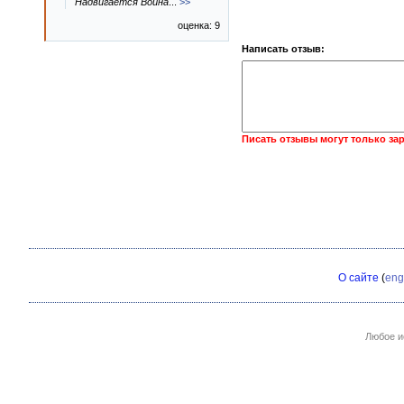
Надвигается Война
...
>>
оценка: 9
Написать отзыв:
Писать отзывы могут только за
О сайте
(
eng
Любое и