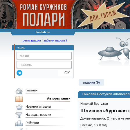
fantlab ru
регистрация
|
забыли пароль?
вход
OK
издания (9)
Главная
Николай Бестужев «Шлиссель
Авторы, книги
Николай Бестужев
Новинки и планы
Шлиссельбургская 
Награды, премии
Другие названия: Отчего я не жен
Рейтинги
Рассказ,
1860
год