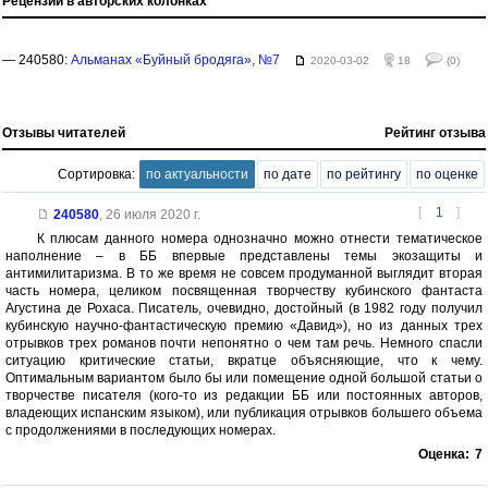
Рецензии в авторских колонках
— 240580:
Альманах «Буйный бродяга», №7
2020-03-02
18
(0)
Отзывы читателей
Рейтинг отзыва
Сортировка:
по актуальности
по дате
по рейтингу
по оценке
[
1
]
240580
,
26 июля 2020 г.
К плюсам данного номера однозначно можно отнести тематическое
наполнение – в ББ впервые представлены темы экозащиты и
антимилитаризма. В то же время не совсем продуманной выглядит вторая
часть номера, целиком посвященная творчеству кубинского фантаста
Агустина де Рохаса. Писатель, очевидно, достойный (в 1982 году получил
кубинскую научно-фантастическую премию «Давид»), но из данных трех
отрывков трех романов почти непонятно о чем там речь. Немного спасли
ситуацию критические статьи, вкратце объясняющие, что к чему.
Оптимальным вариантом было бы или помещение одной большой статьи о
творчестве писателя (кого-то из редакции ББ или постоянных авторов,
владеющих испанским языком), или публикация отрывков большего объема
с продолжениями в последующих номерах.
Оценка:
7