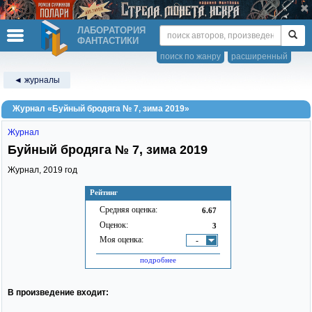
ЛАБОРАТОРИЯ
ФАНТАСТИКИ
поиск по жанру
расширенный
◄ журналы
Журнал «Буйный бродяга № 7, зима 2019»
Журнал
Буйный бродяга № 7, зима 2019
Журнал,
2019
год
Рейтинг
Средняя оценка:
6.67
Оценок:
3
Моя оценка:
-
подробнее
В произведение входит: