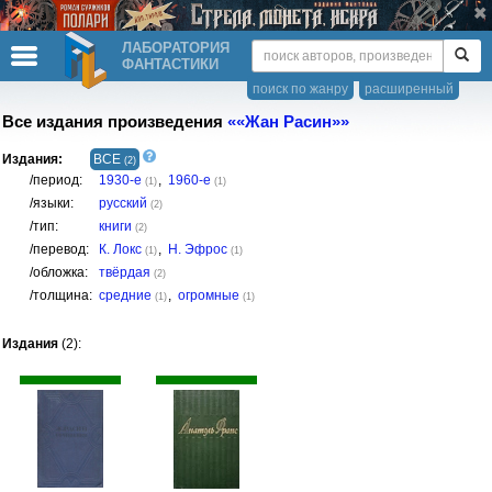
ЛАБОРАТОРИЯ
ФАНТАСТИКИ
поиск по жанру
расширенный
Все издания произведения
««Жан Расин»»
Издания:
ВСЕ
(2)
/период:
1930-е
,
1960-е
(1)
(1)
/языки:
русский
(2)
/тип:
книги
(2)
/перевод:
К. Локс
,
Н. Эфрос
(1)
(1)
/обложка:
твёрдая
(2)
/толщина:
средние
,
огромные
(1)
(1)
Издания
(2):