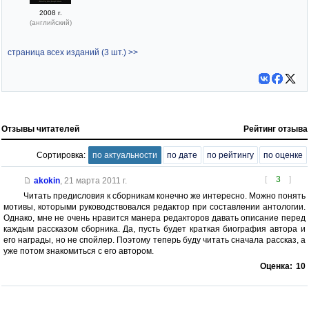
2008 г.
(английский)
страница всех изданий (3 шт.) >>
Отзывы читателей
Рейтинг отзыва
Сортировка:
по актуальности
по дате
по рейтингу
по оценке
[
3
]
akokin
,
21 марта 2011 г.
Читать предисловия к сборникам конечно же интересно. Можно понять
мотивы, которыми руководствовался редактор при составлении антологии.
Однако, мне не очень нравится манера редакторов давать описание перед
каждым рассказом сборника. Да, пусть будет краткая биография автора и
его награды, но не спойлер. Поэтому теперь буду читать сначала рассказ, а
уже потом знакомиться с его автором.
Оценка:
10