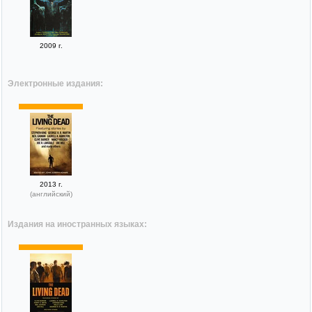
2009 г.
Электронные издания:
2013 г.
(английский)
Издания на иностранных языках: