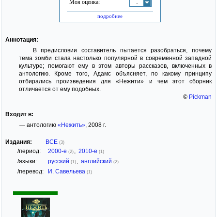
Моя оценка:
-
подробнее
Аннотация:
В предисловии составитель пытается разобраться, почему
тема зомби стала настолько популярной в современной западной
культуре; помогают ему в этом авторы рассказов, включенных в
антологию. Кроме того, Адамс объясняет, по какому принципу
отбирались произведения для «Нежити» и чем этот сборник
отличается от ему подобных.
©
Pickman
Входит в:
— антологию
«Нежить»
, 2008 г.
Издания:
ВСЕ
(3)
/период:
2000-е
,
2010-е
(2)
(1)
/языки:
русский
,
английский
(1)
(2)
/перевод:
И. Савельева
(1)