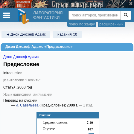
ЛАБОРАТОРИЯ
ФАНТАСТИКИ
поиск по жанру
расширенный
◄ Джон Джозеф Адамс
издания (3)
Джон Джозеф Адамс «Предисловие»
Джон Джозеф Адамс
Предисловие
Introduction
[к антологии "Нежить"]
Статья,
2008
год
Язык написания: английский
Перевод на русский:
—
И. Савельева
(Предисловие)
; 2009 г.
— 1 изд.
Рейтинг
Средняя оценка:
7.10
Оценок:
107