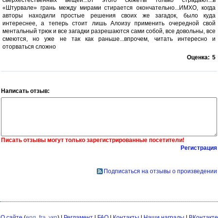
сверхестественных вещей...от этого сюжеты только страдают...в
«Штурвале» грань между мирами стирается окончательно...ИМХО, когда
авторы находили простые решения своих же загадок, было куда
интереснее, а теперь стоит лишь Алоизу применить очередной свой
ментальный трюк и все загадки разрешаются сами собой, все довольны, все
смеются, но уже не так как раньше...впрочем, читать интересно и
оторваться сложно
Оценка:
5
Написать отзыв:
Писать отзывы могут только зарегистрированные посетители!
Регистрация
Подписаться на отзывы о произведении
О сайте
(
eng
,
fra
,
укр
) |
Регламент
|
FAQ
|
Контакты
|
Наши награды
|
ВКонтакте