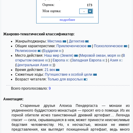
Оценок:
173
Моя оценка:
-
подробнее
Жанрово-тематический классификатор:
Жанры/поджанры:
Мистика
|
Детектив
Общие характеристики:
Приключенческое
|
Психологическое
|
Религиозное
(
Буддизм
)
Место действия:
Наш мир (Земля)
(
Мировой океан, моря
(
В
открытом океане
)
|
Европа
(
Западная Европа
)
|
Азия
(
Центральная Азия
)
)
Время действия:
21 век
Сюжетные ходы:
Путешествие к особой цели
Возраст читателя:
Только для взрослых
Всего проголосовало:
9
Аннотация:
Старинные друзья Алоиза Пендергаста — монахи из
уединенного буддистского монастыря — просят его о помощи. Из их
горной обители исчез таинственный древний артефакт… Легенда
гласит — сила, скрывающаяся в нем, может принести неисчислимые
бедствия человечеству. Но, к несчастью, монахи не имеют
представления, как выглядит похищенный артефакт, ведь много