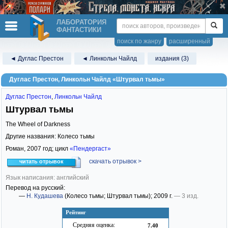
ЛАБОРАТОРИЯ
ФАНТАСТИКИ
поиск по жанру
расширенный
◄ Дуглас Престон
◄ Линкольн Чайлд
издания (3)
Дуглас Престон, Линкольн Чайлд «Штурвал тьмы»
Дуглас Престон
,
Линкольн Чайлд
Штурвал тьмы
The Wheel of Darkness
Другие названия: Колесо тьмы
Роман,
2007
год; цикл
«Пендергаст»
скачать отрывок >
читать отрывок
Язык написания: английский
Перевод на русский:
—
Н. Кудашева
(Колесо тьмы; Штурвал тьмы)
; 2009 г.
— 3 изд.
Рейтинг
Средняя оценка:
7.40