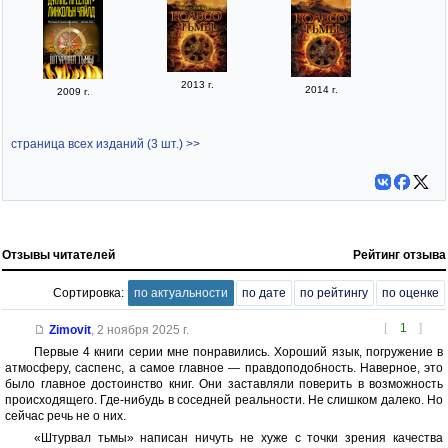
2013 г.
2014 г.
2009 г.
страница всех изданий (3 шт.) >>
Отзывы читателей
Рейтинг отзыва
Сортировка:
по актуальности
по дате
по рейтингу
по оценке
[
1
]
Zimovit
,
2 ноября 2025 г.
Первые 4 книги серии мне понравились. Хороший язык, погружение в
атмосферу, саспенс, а самое главное — правдоподобность. Наверное, это
было главное достоинство книг. Они заставляли поверить в возможность
происходящего. Где-нибудь в соседней реальности. Не слишком далеко. Но
сейчас речь не о них.
«Штурвал тьмы» написан ничуть не хуже с точки зрения качества