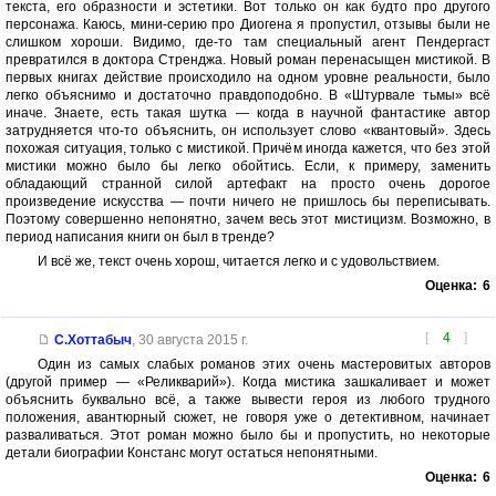
текста, его образности и эстетики. Вот только он как будто про другого
персонажа. Каюсь, мини-серию про Диогена я пропустил, отзывы были не
слишком хороши. Видимо, где-то там специальный агент Пендергаст
превратился в доктора Стренджа. Новый роман перенасыщен мистикой. В
первых книгах действие происходило на одном уровне реальности, было
легко объяснимо и достаточно правдоподобно. В «Штурвале тьмы» всё
иначе. Знаете, есть такая шутка — когда в научной фантастике автор
затрудняется что-то объяснить, он использует слово «квантовый». Здесь
похожая ситуация, только с мистикой. Причём иногда кажется, что без этой
мистики можно было бы легко обойтись. Если, к примеру, заменить
обладающий странной силой артефакт на просто очень дорогое
произведение искусства — почти ничего не пришлось бы переписывать.
Поэтому совершенно непонятно, зачем весь этот мистицизм. Возможно, в
период написания книги он был в тренде?
И всё же, текст очень хорош, читается легко и с удовольствием.
Оценка:
6
[
4
]
C.Хоттабыч
,
30 августа 2015 г.
Один из самых слабых романов этих очень мастеровитых авторов
(другой пример — «Реликварий»). Когда мистика зашкаливает и может
объяснить буквально всё, а также вывести героя из любого трудного
положения, авантюрный сюжет, не говоря уже о детективном, начинает
разваливаться. Этот роман можно было бы и пропустить, но некоторые
детали биографии Констанс могут остаться непонятными.
Оценка:
6