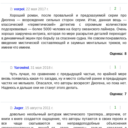
[
2
]
vorpol
,
22 мая 2017 г.
Хороший роман, после провальной и предсказуемой серии про
Диогена — возрождение сильных сторон серии. Итак, данная вещь —
классический «герметический» детектив с огромным количеством
подозреваевых — более 5000 человек на борту океанского лайнера. Очень
хорошо закручена интрига, которая по мере раскрытия деталей переходит
в динамичный экшен про борьбу за спасение судна. Не совсем понравилось
введение мистической составляющей и заумных ментальных трюков, но
имеем что имеем.
Оценка:
8
[
1
]
Yarowind
,
31 мая 2018 г.
Чуть лучше, по сравнению с предыдущей частью, по крайней мере
вновь появилась какая-то загадка, ну и место событий ранее в предыдущих
частях не мелькало. Опасался, что авторы воскресят Диогена, но пока нет.
Надеюсь и дальше они не станут этого делать.
Оценка:
7
[
1
]
Jager
,
15 августа 2011 г.
довольно необычный антураж мистического триллера....впрочем, от
книги к книге создается ощущение, что авторы путаются в своих героях и
все чаще скатываются на неправдоподобные объяснения