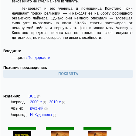
веков никто не смел на него взглянуть.
Пендергаст и его ученица и помощница Констанс Грин
начинают поиски реликвии, — и находят ее на борту роскошного
океанского лайнера. Однако они немного опоздали — зловещая
сила уже вырвалась на волю. Чтобы спасти пассажиров от
неминуемой гибели и вернуть артефакт в монастырь, Алоизу и
Констанс придется полагаться не только на свое искусство
детективов, но и на совершенно иные способности…
Входит в:
— цикл
«Пендергаст»
Похожие произведения:
показать
Издания:
ВСЕ
(3)
/период:
2000-е
,
2010-е
(1)
(2)
/языки:
русский
(3)
/перевод:
Н. Кудашева
(3)