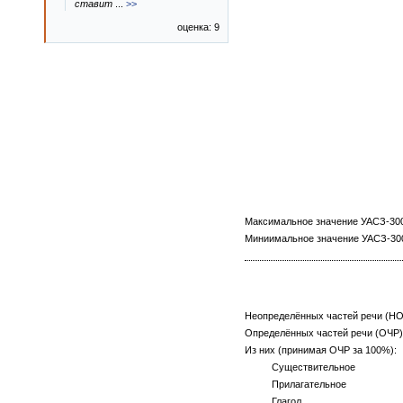
ставит
...
>>
оценка: 9
Максимальное значение УАСЗ-3000
Миниимальное значение УАСЗ-3000
Неопределённых частей речи (НО
Определённых частей речи (ОЧР),
Из них (принимая ОЧР за 100%):
Существительное
Прилагательное
Глагол