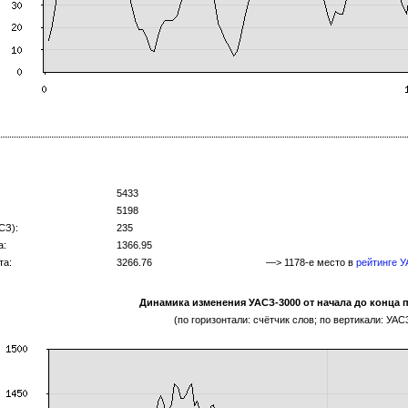
5433
5198
СЗ):
235
а:
1366.95
та:
3266.76
—> 1178-е место в
рейтинге 
Динамика изменения УАСЗ-3000 от начала до конца 
(по горизонтали: счётчик слов; по вертикали: УАС