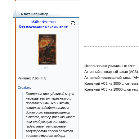
А вот, например:
Майкл Флетчер
Без надежды на искупление
Использовано уникальных слов:
2018
Активный словарный запас (АСЗ):
Активный несловарный запас (АН
Рейтинг:
7.66
(343)
Удельный АСЗ на 3000 слов текст
Croaker
:
Удельный АСЗ на 10000 слов текс
Построив причудливый мир и
населив его интересными и
достоверными маньяками,
которые задействованы в
динамично развивающемся
сюжете, автор рассказывает
нам следующую историю:
"идеальное" религиозное
государство волею великого
во всех смыслах лидера