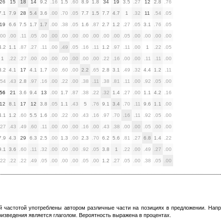
26
15
18
14
9.2
.16
1.5
.60
8.9
1.8
34
19
3.5
.27
12
2.8
.76
7.1
7.9
28
5.4
3.6
.00
.70
.05
7.7
1.5
7.7
4.7
1
.32
11
.54
.05
19
6.6
7.5
1.7
1.7
.00
.38
.05
1.6
.87
2.7
1.2
.27
.05
3.1
.76
.05
.00
.00
.11
.05
.00
.00
.00
.00
.00
.00
.00
.00
.05
.00
.00
.00
.00
4.2
1.1
.87
.27
.11
.00
.49
.05
.16
.11
1.2
.97
.11
.00
1
.22
.05
1
.22
.27
.00
.00
.00
.00
.00
.00
.00
.22
.16
.00
.00
.11
.11
.00
3.2
4.1
17
4.1
1.7
.00
.60
.00
2.2
.65
2.8
3.1
.49
.32
4.4
1.2
.11
.54
.43
2.8
.97
.16
.00
.22
.00
.38
.11
.38
.81
.11
.00
.92
.05
.00
56
21
3.6
9.4
13
.00
1.7
.87
.38
.22
.32
1.4
.27
.00
1.1
4.2
.16
12
8.1
17
12
3.8
.05
1.1
.43
5
.76
9.1
3.4
.70
.11
9.6
1.1
.00
4.1
1.2
.60
5.5
1.6
.00
.22
.00
.43
.16
.97
.70
.16
.11
.92
.05
.00
.27
.43
.49
.60
.11
.00
.00
.00
.16
.00
.43
.38
.00
.00
.05
.00
.00
7.9
4.3
29
6.3
2.5
.00
1.3
.00
2.3
.70
6.2
5.6
.81
.27
6.8
1.4
.22
9.1
3.6
.60
.11
.32
.00
.00
.00
.92
.05
3.8
1
.22
.00
.49
.27
.00
.22
.22
.22
.49
.05
.00
.00
.00
.05
.00
1.2
.27
.05
.00
.38
.05
.00
ой частотой употреблены автором различные части на позициях в предложении. Напри
изведения является глаголом. Вероятность выражена в процентах.