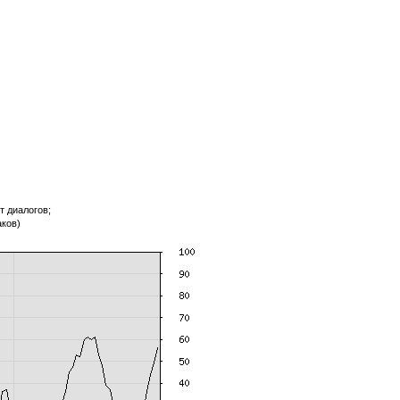
т диалогов;
аков)