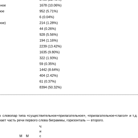
ное
1678 (10.06%)
ое
952 (5.71%)
6 (0.04%)
ое)
214 (1.28%)
44 (0.26%)
928 (5.56%)
194 (1.16%)
2239 (13.42%)
1635 (9.80%)
322 (1.93%)
59 (0.35%)
1442 (8.64%)
404 (2.42%)
61 (0.37%)
8394 (50.32%)
ы словопар типа «существительное+прилагательное», «прилагательное+глагол» и т.д
жает часть речи первого слова биграммы, горизонталь — второго.
Ч
и
М
М
с