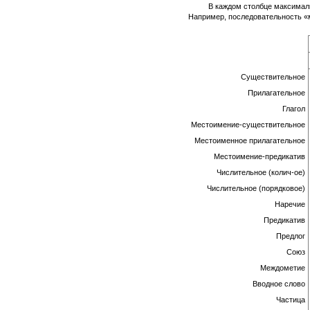
В каждом столбце максимал
Например, последовательность «м
Существительное
Прилагательное
Глагол
Местоимение-существительное
Местоименное прилагательное
Местоимение-предикатив
Числительное (колич-ое)
Числительное (порядковое)
Наречие
Предикатив
Предлог
Союз
Междометие
Вводное слово
Частица