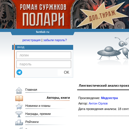
fantlab ru
регистрация
|
забыли пароль?
вход
OK
Лингвистический анализ прои
Главная
Авторы, книги
Произведение:
Медсестра
Автор:
Антон Орлов
Новинки и планы
Дата проведения анализа: 18 сент
Награды, премии
Рейтинги