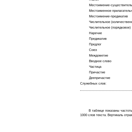
Местоимение-существитель
Местоименное прилагательн
Местоимение-предикатив
Числительное (количественн
Числительное (порядковое)
Наречие
Предикатив
Предлог
Союз
Междометие
Вводное слово
Частица
Причастие
Деепричастие
Служебных слов:
В таблице показаны частот
1000 слов текста. Вертикаль отра