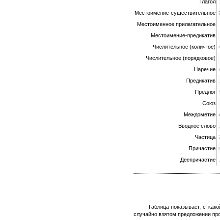
Глагол
Местоимение-существительное
Местоименное прилагательное
Местоимение-предикатив
Числительное (колич-ое)
Числительное (порядковое)
Наречие
Предикатив
Предлог
Союз
Междометие
Вводное слово
Частица
Причастие
Деепричастие
Таблица показывает, с как
случайно взятом предложении про