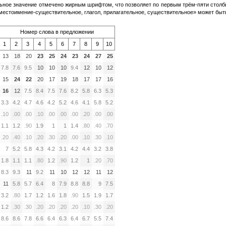
ьное значение отмечено жирным шрифтом, что позволяет по первым трём-пяти столб
естоимение-существительное, глагол, прилагательное, существительное» может быть 
Номер слова в предложении
1
2
3
4
5
6
7
8
9
10
13
18
20
23
25
24
23
24
27
25
7.8
7.6
9.5
10
10
10
9.4
12
10
12
15
24
22
20
17
19
18
17
17
16
16
12
7.5
8.4
7.5
7.6
8.2
5.8
6.3
5.3
3.3
4.2
4.7
4.6
4.2
5.2
4.6
4.1
5.8
5.2
.10
.00
.00
.10
.00
.00
.00
.20
.00
.00
1.1
1.2
.90
1.9
1
1
1.4
.80
.40
.70
.20
.40
.10
.20
.30
.20
.00
.10
.30
.10
7
5.2
5.8
4.3
4.2
3.1
4.2
4.4
3.2
3.8
1.8
1.1
1.1
.80
1.2
.90
1.2
1
.20
.70
8.3
9.3
11
9.2
11
10
12
12
11
12
11
5.8
5.7
6.4
8
7.9
8.8
8.8
9
7.5
3.2
.80
1.7
1.2
1.6
1.8
.90
1.5
1.9
1.7
1.2
.30
.30
.20
.20
.20
.20
.10
.30
.20
8.6
8.6
7.8
6.6
6.4
6.3
6.4
6.7
5.5
7.4