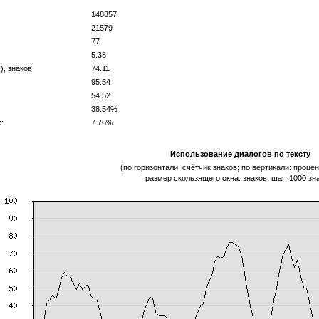
148857
21579
77
5.38
, знаков:
74.11
95.54
54.52
38.54%
:
7.76%
Использование диалогов по тексту
(по горизонтали: счётчик знаков; по вертикали: процен
размер скользящего окна: знаков, шаг: 1000 зн