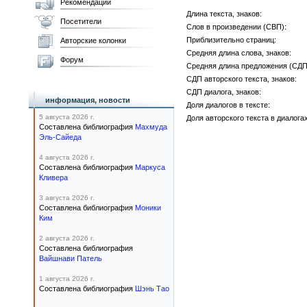
Рекомендации
Длина текста, знаков:
Посетители
Слов в произведении (СВП):
Приблизительно страниц:
Авторские колонки
Средняя длина слова, знаков:
Форум
Средняя длина предложения (СДП)
СДП авторского текста, знаков:
СДП диалога, знаков:
информация, новости
Доля диалогов в тексте:
5 августа 2026 г.
Доля авторского текста в диалогах
Составлена библиография
Махмуда
Эль-Сайеда
4 августа 2026 г.
Составлена библиография
Маркуса
Кливера
3 августа 2026 г.
Составлена библиография
Моники
Ким
2 августа 2026 г.
Составлена библиография
Вайшнави Патель
1 августа 2026 г.
Составлена библиография
Шэнь Тао