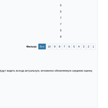
5
5
7
7
5
8
Фильтр:
Все
10
9
8
7
6
5
4
3
2
1
 будут видеть всегда актуальную, мгновенно обновляемую среднюю оценку.