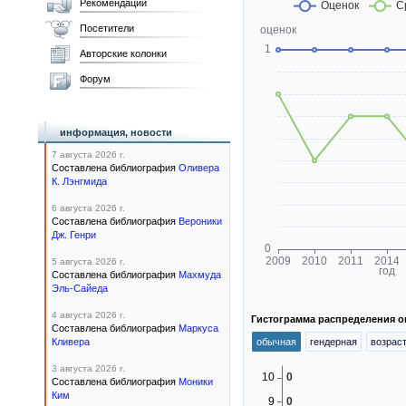
Рекомендации
Посетители
Авторские колонки
Форум
информация, новости
7 августа 2026 г.
Составлена библиография
Оливера
К. Лэнгмида
6 августа 2026 г.
Составлена библиография
Вероники
Дж. Генри
5 августа 2026 г.
Составлена библиография
Махмуда
Эль-Сайеда
4 августа 2026 г.
Гистограмма распределения о
Составлена библиография
Маркуса
Кливера
обычная
гендерная
возрас
3 августа 2026 г.
Составлена библиография
Моники
Ким