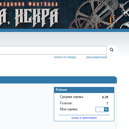
поиск по жанру
расширенный
Рейтинг
Средняя оценка:
6.29
Голосов:
7
Моя оценка:
-
назад к аннотации