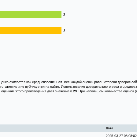
енка считается как средневзвешенная. Вес каждой оценки равен степени доверия сай
и статистик и не публикуется на сайте. Использование доверительного веса и средне
о оценкам этого произведения даёт значение
6.29
. При небольшом количестве оценок (
Дата
2025-03-27 08:08:02