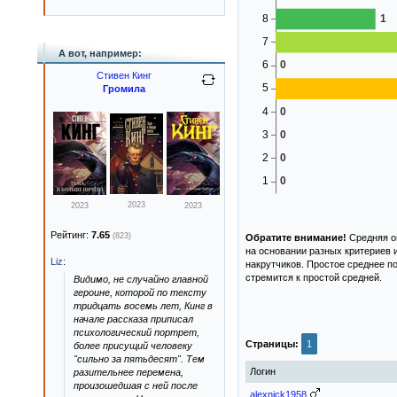
А вот, например:
Стивен Кинг
Громила
2023
2023
2023
Рейтинг:
7.65
(823)
Обратите внимание!
Средняя оц
на основании разных критериев 
Liz
:
накрутчиков. Простое среднее п
стремится к простой средней.
Видимо, не случайно главной
героине, которой по тексту
тридцать восемь лет, Кинг в
начале рассказа приписал
психологический портрет,
Страницы:
1
более присущий человеку
"сильно за пятьдесят". Тем
Логин
разительнее перемена,
произошедшая с ней после
alexnick1958