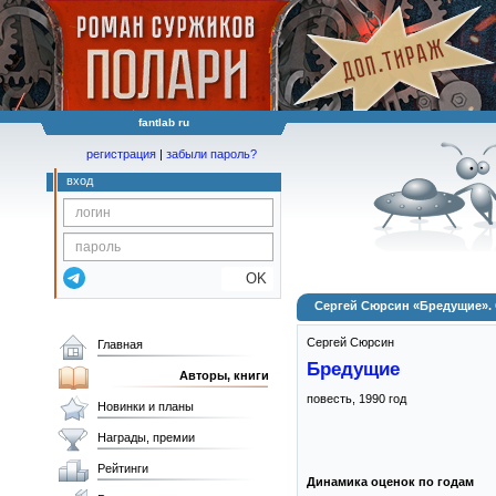
fantlab ru
регистрация
|
забыли пароль?
вход
OK
Сергей Сюрсин «Бредущие». 
Сергей Сюрсин
Главная
Бредущие
Авторы, книги
повесть,
1990
год
Новинки и планы
Награды, премии
Рейтинги
Динамика оценок по годам