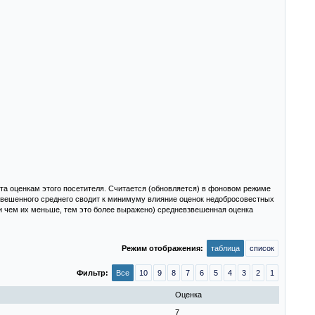
та оценкам этого посетителя. Считается (обновляется) в фоновом режиме
взвешенного среднего сводит к минимуму влияние оценок недобросовестных
и чем их меньше, тем это более выражено) средневзвешенная оценка
Режим отображения:
таблица
список
Фильтр:
Все
10
9
8
7
6
5
4
3
2
1
Оценка
7