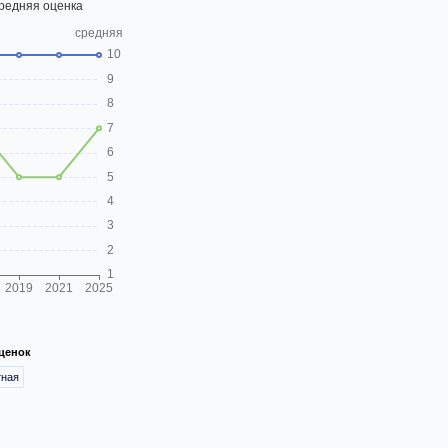
ценок
тная