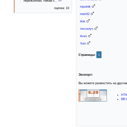
пережитого. Начав с
...
>>
mputnik
оценка: 10
metr92
Ank
тессилуч
Avex
Yum
Страницы:
1
Экспорт:
Вы можете разместить на другом
HTM
BB-