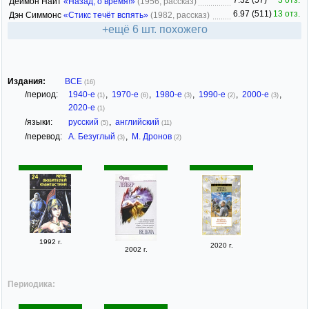
7.32 (57)
3 отз.
Деймон Найт
«Назад, о время!»
(1956, рассказ)
6.97 (511)
13 отз.
Дэн Симмонс
«Стикс течёт вспять»
(1982, рассказ)
+ещё 6 шт. похожего
Издания:
ВСЕ
(16)
/период:
1940-е
,
1970-е
,
1980-е
,
1990-е
,
2000-е
,
(1)
(6)
(3)
(2)
(3)
2020-е
(1)
/языки:
русский
,
английский
(5)
(11)
/перевод:
А. Безуглый
,
М. Дронов
(3)
(2)
1992 г.
2020 г.
2002 г.
Периодика: