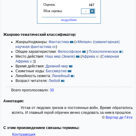
Оценок:
167
Моя оценка:
-
подробнее
Жанрово-тематический классификатор:
Жанры/поджанры:
Фантастика
(
«Мягкая» (гуманитарная)
научная фантастика
)
Общие характеристики:
Философское
|
Психологическое
Место действия:
Наш мир (Земля)
(
Африка
(
Северная
Африка
)
)
Время действия:
Древний мир
Сюжетные ходы:
Бессмертие
Линейность сюжета:
Линейный
Возраст читателя:
Любой
Всего проголосовало:
30
Аннотация:
Устав от людских грехов и постоянных войн, Время обратилось
вспять. И главный герой обречен вечно следовать за ним в прошлое.
©
Вертер де Гёте
С этим произведением связаны термины:
Контрамоция