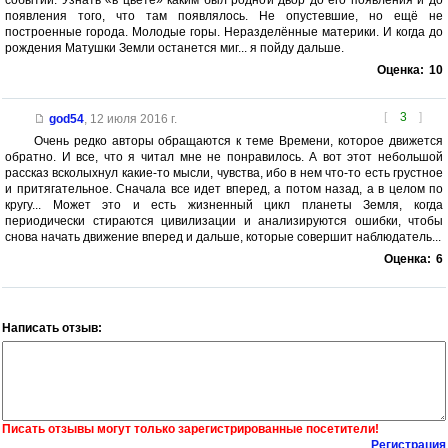
событий. Узнать «в цвете» каким был родной двор до его появления и до
появления того, что там появлялось. Не опустевшие, но ещё не
построенные города. Молодые горы. Неразделённые материки. И когда до
рождения Матушки Земли останется миг... я пойду дальше.
Оценка:
10
[
3
]
god54
,
12 июля 2016 г.
Очень редко авторы обращаются к теме Времени, которое движется
обратно. И все, что я читал мне не понравилось. А вот этот небольшой
рассказ всколыхнул какие-то мысли, чувства, ибо в нем что-то есть грустное
и притягательное. Сначала все идет вперед, а потом назад, а в целом по
кругу... Может это и есть жизненный цикл планеты Земля, когда
периодически стираются цивилизации и анализируются ошибки, чтобы
снова начать движение вперед и дальше, которые совершит наблюдатель...
Оценка:
6
Написать отзыв:
Писать отзывы могут только зарегистрированные посетители!
Регистрация