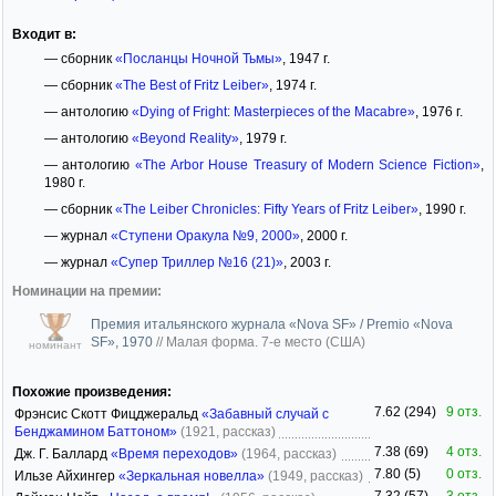
Входит в:
— сборник
«Посланцы Ночной Тьмы»
, 1947 г.
— сборник
«The Best of Fritz Leiber»
, 1974 г.
— антологию
«Dying of Fright: Masterpieces of the Macabre»
, 1976 г.
— антологию
«Beyond Reality»
, 1979 г.
— антологию
«The Arbor House Treasury of Modern Science Fiction»
,
1980 г.
— сборник
«The Leiber Chronicles: Fifty Years of Fritz Leiber»
, 1990 г.
— журнал
«Ступени Оракула №9, 2000»
, 2000 г.
— журнал
«Супер Триллер №16 (21)»
, 2003 г.
Номинации на премии:
Премия итальянского журнала «Nova SF» / Premio «Nova
SF», 1970
//
Малая форма. 7-е место (США)
номинант
Похожие произведения:
7.62 (294)
9 отз.
Фрэнсис Скотт Фицджеральд
«Забавный случай с
Бенджамином Баттоном»
(1921, рассказ)
7.38 (69)
4 отз.
Дж. Г. Баллард
«Время переходов»
(1964, рассказ)
7.80 (5)
0 отз.
Ильзе Айхингер
«Зеркальная новелла»
(1949, рассказ)