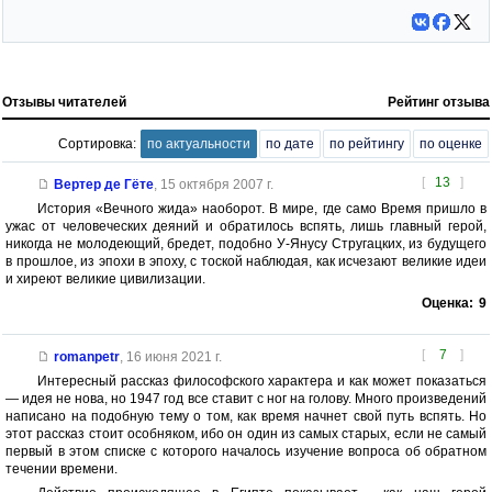
Отзывы читателей
Рейтинг отзыва
Сортировка:
по актуальности
по дате
по рейтингу
по оценке
[
13
]
Вертер де Гёте
,
15 октября 2007 г.
История «Вечного жида» наоборот. В мире, где само Время пришло в
ужас от человеческих деяний и обратилось вспять, лишь главный герой,
никогда не молодеющий, бредет, подобно У-Янусу Стругацких, из будущего
в прошлое, из эпохи в эпоху, с тоской наблюдая, как исчезают великие идеи
и хиреют великие цивилизации.
Оценка:
9
[
7
]
romanpetr
,
16 июня 2021 г.
Интересный рассказ философского характера и как может показаться
— идея не нова, но 1947 год все ставит с ног на голову. Много произведений
написано на подобную тему о том, как время начнет свой путь вспять. Но
этот рассказ стоит особняком, ибо он один из самых старых, если не самый
первый в этом списке с которого началось изучение вопроса об обратном
течении времени.