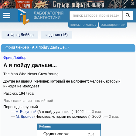
ЛАБОРАТОРИЯ
ФАНТАСТИКИ
поиск по жанру
расширенный
◄ Фриц Лейбер
издания (16)
Фриц Лейбер «А я пойду дальше...»
Фриц Лейбер
А я пойду дальше...
The Man Who Never Grew Young
Другие названия: Человек, который не молодеет; Человек, который
никогда не молодеет
Рассказ,
1947
год
Язык написания: английский
Перевод на русский:
—
А. Безуглый
(А я пойду дальше...)
; 1992 г.
— 3 изд.
—
М. Дронов
(Человек, который не молодеет)
; 2000 г.
— 2 изд.
Рейтинг
Средняя оценка:
7.30