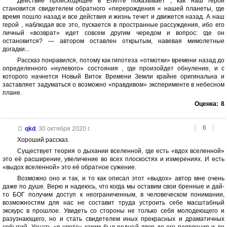
Действие происходящее в Египте показывает , как наш герой
становится свидетелем обратного «перерождения « нашей планеты, где
время пошло назад и все действия и жизнь течет и движется назад. А наш
герой , наблюдая все это, пускается в пространные рассуждения, ибо его
личный «возврат» идет совсем другим чередом и вопрос: где он
остановится? — автором оставлен открытым, навевая мимолетные
догадки...
Рассказ понравился, потому как гипотеза «отмотки» времени назад до
определенного «нулевого» состояния , где произойдет обнуление, и с
которого начнется Новый Виток Времени Земли крайне оригинальна и
заставляет задуматься о возможно «правдивом» эксперименте в небесном
плане.
Оценка:
8
[
6
]
qkd
,
30 октября 2020 г.
Хороший рассказ.
Существует теория о дыхании вселенной, где есть «вдох вселенной»
это её расширение, увеличение во всех плоскостях и измерениях. И есть
«выдох вселенной» это её обратное сужение.
Возможно оно и так, и то как описал этот «выдох» автор мне очень
даже по душе. Верю и надеюсь, что когда мы оставим свои бренные и дай-
то БОГ получим доступ к неограниченным, в человеческом понимании,
возможностям для нас не составит труда устроить себе масштабный
экскурс в прошлое. Увидеть со стороны не только себя молодеющего и
разузнающего, но и стать свидетелем иных прекрасных и драматичных