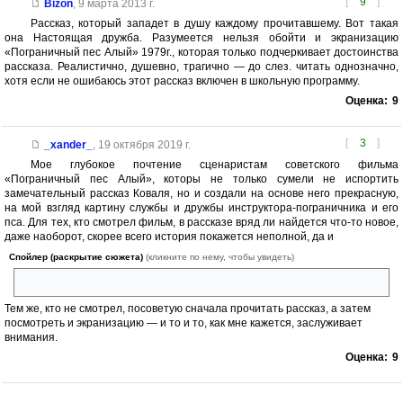
[
9
]
Bizon
,
9 марта 2013 г.
Рассказ, который западет в душу каждому прочитавшему. Вот такая
она Настоящая дружба. Разумеется нельзя обойти и экранизацию
«Пограничный пес Алый» 1979г., которая только подчеркивает достоинства
рассказа. Реалистично, душевно, трагично — до слез. читать однозначно,
хотя если не ошибаюсь этот рассказ включен в школьную программу.
Оценка:
9
[
3
]
_xander_
,
19 октября 2019 г.
Мое глубокое почтение сценаристам советского фильма
«Пограничный пес Алый», которы не только сумели не испортить
замечательный рассказ Коваля, но и создали на основе него прекрасную,
на мой взгляд картину службы и дружбы инструктора-пограничника и его
пса. Для тех, кто смотрел фильм, в рассказе вряд ли найдется что-то новое,
даже наоборот, скорее всего история покажется неполной, да и
Спойлер (раскрытие сюжета)
(кликните по нему, чтобы увидеть)
финал рассказа вышел гораздо более трагичным.
Тем же, кто не смотрел, посоветую сначала прочитать рассказ, а затем
посмотреть и экранизацию — и то и то, как мне кажется, заслуживает
внимания.
Оценка:
9