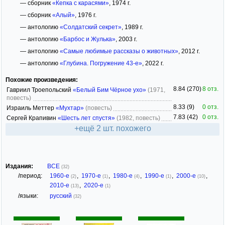
— сборник
«Кепка с карасями»
, 1974 г.
— сборник
«Алый»
, 1976 г.
— антологию
«Солдатский секрет»
, 1989 г.
— антологию
«Барбос и Жулька»
, 2003 г.
— антологию
«Самые любимые рассказы о животных»
, 2012 г.
— антологию
«Глубина. Погружение 43-е»
, 2022 г.
Похожие произведения:
8.84 (270)
8 отз.
Гавриил Троепольский
«Белый Бим Чёрное ухо»
(1971,
повесть)
8.33 (9)
0 отз.
Израиль Меттер
«Мухтар»
(повесть)
7.83 (42)
0 отз.
Сергей Крапивин
«Шесть лет спустя»
(1982, повесть)
+ещё 2 шт. похожего
Издания:
ВСЕ
(32)
/период:
1960-е
,
1970-е
,
1980-е
,
1990-е
,
2000-е
,
(2)
(1)
(4)
(1)
(10)
2010-е
,
2020-е
(13)
(1)
/языки:
русский
(32)