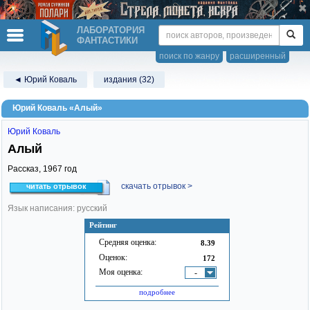
ЛАБОРАТОРИЯ
ФАНТАСТИКИ
поиск по жанру
расширенный
◄ Юрий Коваль
издания (32)
Юрий Коваль «Алый»
Юрий Коваль
Алый
Рассказ,
1967
год
скачать отрывок >
читать отрывок
Язык написания: русский
Рейтинг
Средняя оценка:
8.39
Оценок:
172
Моя оценка:
-
подробнее