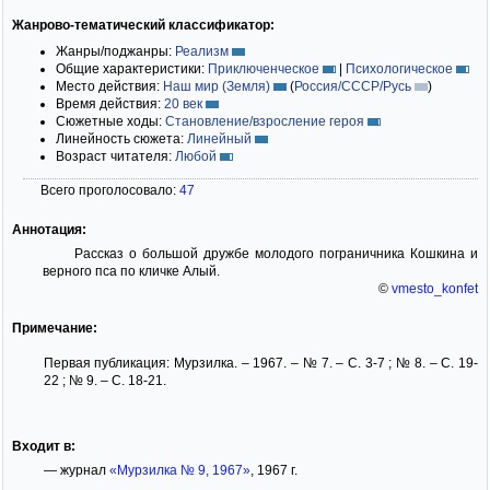
Жанрово-тематический классификатор:
Жанры/поджанры:
Реализм
Общие характеристики:
Приключенческое
|
Психологическое
Место действия:
Наш мир (Земля)
(
Россия/СССР/Русь
)
Время действия:
20 век
Сюжетные ходы:
Становление/взросление героя
Линейность сюжета:
Линейный
Возраст читателя:
Любой
Всего проголосовало:
47
Аннотация:
Рассказ о большой дружбе молодого пограничника Кошкина и
верного пса по кличке Алый.
©
vmesto_konfet
Примечание:
Первая публикация: Мурзилка. – 1967. – № 7. – С. 3-7 ; № 8. – С. 19-
22 ; № 9. – С. 18-21.
Входит в:
— журнал
«Мурзилка № 9, 1967»
, 1967 г.