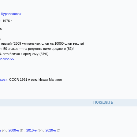
 Куролесова»
»
, 1976 г.
а:
5
 низкий (2609 уникальных слов на 10000 слов текста)
: 50 знаков — на редкость ниже среднего (81)!
%, что близко к среднему (37%)
ализа >>
хов»
, СССР, 1991 // реж. Исаак Магитон
показать
-е
,
2000-е
,
2010-е
,
2020-е
(4)
(1)
(14)
(5)