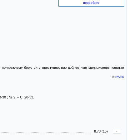
подробнее
е по-прежнему борются с преступностью доблестные милиционеры капитан
©
rav50
-30 ; № 9. – С. 20-33.
8.73 (15)
-