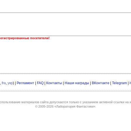
регистрированные посетители!
,
fra
,
укр
) |
Регламент
|
FAQ
|
Контакты
|
Наши награды
|
ВКонтакте
|
Telegram
|
спользование материалов сайта допускается только с указанием активной ссылки на и
© 2005-2026
«Лаборатория Фантастики»
.