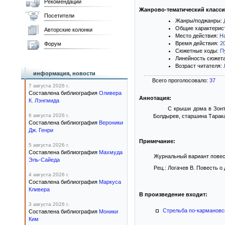
Рекомендации
Жанрово-тематический класс
Посетители
Жанры/поджанры:
Общие характерис
Авторские колонки
Место действия:
Н
Время действия:
2
Форум
Сюжетные ходы:
П
Линейность сюжет
Возраст читателя:
информация, новости
Всего проголосовало:
37
7 августа 2026 г.
Составлена библиография
Оливера
Аннотация:
К. Лэнгмида
С крыши дома в Зонт
6 августа 2026 г.
Болдырев, старшина Тарака
Составлена библиография
Вероники
Дж. Генри
Примечание:
5 августа 2026 г.
Составлена библиография
Махмуда
Журнальный вариант повести 
Эль-Сайеда
Рец.: Логачев В. Повесть о
4 августа 2026 г.
Составлена библиография
Маркуса
Кливера
В произведение входит:
3 августа 2026 г.
Стрельба по-кармановс
Составлена библиография
Моники
Ким