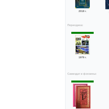
2018 г.
Периодика:
1976 г.
Самиздат и фэнзины: