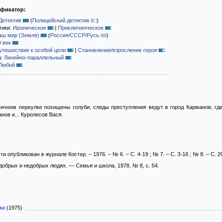
ификатор:
Детектив
(
Полицейский детектив
)
тики:
Ироническое
|
Приключенческое
аш мир (Земля)
(
Россия/СССР/Русь
)
0 век
утешествие к особой цели
|
Становление/взросление героя
а:
Линейно-параллельный
Любой
ичном переулке похищены голуби, следы преступления ведут в город Карманов, гд
нов и... Куролесов Вася.
опубликован в журнале Костер. – 1976. – № 6. – С. 4-19 ; № 7. – С. 3-16 ; № 8. – С. 20
 добрых и недобрых людях. — Семья и школа, 1978, № 8, с. 54.
ки
(1975)