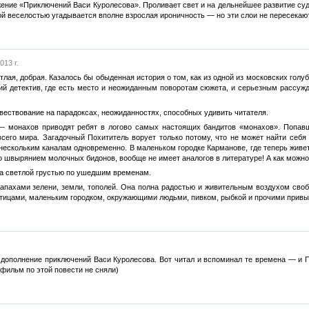
ение «Приключений Васи Куролесова». Проливает свет и на дельнейшее развитие суд
й веселостью угадывается вполне взрослая ироничность — но эти слои не пересекаютс
013 г.
тлая, добрая. Казалось бы обыденная история о том, как из одной из московских гол
ий детектив, где есть место и неожиданным поворотам сюжета, и серьезным рассужде
вествование на парадоксах, неожиданностях, способных удивить читателя.
 — монахов приводят ребят в логово самых настоящих бандитов «монахов». Попав
его мира. Загадочный Похититель ворует только потому, что не может найти себя в
нескольким каналам одновременно. В маленьком городке Карманове, где теперь живет
о швырянием молочных бидонов, вообще не имеет аналогов в литературе! А как можно
на светлой грустью по ушедшим временам.
апахами зелени, земли, тополей. Она полна радостью и живительным воздухом своб
тицами, маленьким городком, окружающими людьми, пивком, рыбкой и прочими привы
 дополнение приключений Васи Куролесова. Вот читал и вспоминал те времена — и П
тфильм по этой повести не сняли)