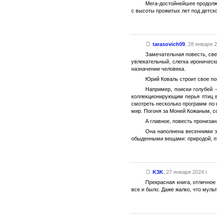
Мега-достойнейшее продолж
с высоты прожитых лет под детско
tarasovich09
,
28 января 2
Замечательная повесть, све
увлекательный, слегка ироническ
назначении человека.
Юрий Коваль строит свое по
Например, поиски голубей
коллекционирующим перья птиц вс
смотреть несколько программ по 
мир. Погоня за Моней Кожаным, с
А главное, повесть прониза
Она наполнена весенними з
обыденными вещами: природой, п
K3K
,
27 января 2024 г.
Прекрасная книга, отличное
все и было. Даже жалко, что муль