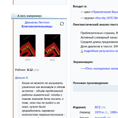
Входит в:
— цикл
«Приключения Васи
А вот, например:
— журнал
«Костёр 1976`08
Джонатан Литтелл
Лингвистический анализ текст
Благоволительницы
Приблизительно страниц: 8
Активный словарный запас:
Средняя длина предложения
Доля диалогов в тексте: 34
подробные результаты ан
2019
2011
Экранизации:
—
«Пять похищенных мона
Рейтинг:
8.12
(218)
Демьян К
:
Похожие произведения:
Книга не может не вызывать
уважения как минимум в одном
аспекте - объём проделанной
работы гигантский: чтобы с
таким знанием дела писать о
том, чего ты не видел и не
знал, нужно было
Издания:
ВСЕ
(26)
проработать огромное
/период:
1970-е
,
1990
(2)
количество первоисточников -
/языки:
русский
(26)