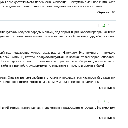
ьбы сего досточтимого персонажа. А вообще — безумно смешная книга, хотя
я, и удовольствие от книги можно получить и в семь и в сорок семь.
Оценка:
10
[
11
]
убятен украли голубей породы монахи, под пером Юрия Коваля превращается в
ниям о становлении личности, и о ее месте в обществе, о дружбе, о жизни,
ший под подозрение Жилец, оказывается Николаем Эхо, немного — немало
 этой жизни, и, кстати, специализируется на кражах телевизоров, способен
 Вася Куролесов. имеется мостик с которого можно обозреть едва ли не весь
 забыть стрельбу с рикошетами по мишеням в тире, или сцены в бане!
оды. Она заставляет любить эту жизнь и восхищаться казалось бы, самыми
чными ценностями, которых мы в пылу и темпе жизни не замечаем!
Оценка:
9
[
3
]
тичий рынок, и электрички, и маленькие подмосковные города... Именно там
Оценка:
9