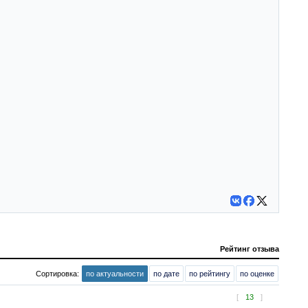
Рейтинг отзыва
Сортировка:
по актуальности
по дате
по рейтингу
по оценке
[
13
]