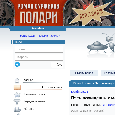
fantlab ru
регистрация
|
забыли пароль?
вход
OK
◄ Юрий Коваль
издания
Главная
Юрий Коваль «Пять похищен
Авторы, книги
Юрий Коваль
Новинки и планы
Пять похищенных м
Награды, премии
Повесть,
1976
год; цикл
«Приклю
Рейтинги
Язык написания: русский