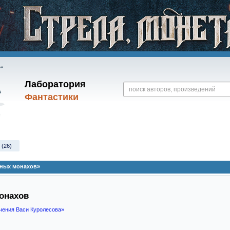
Лаборатория
Фантастики
 (26)
ных монахов»
онахов
чения Васи Куролесова»