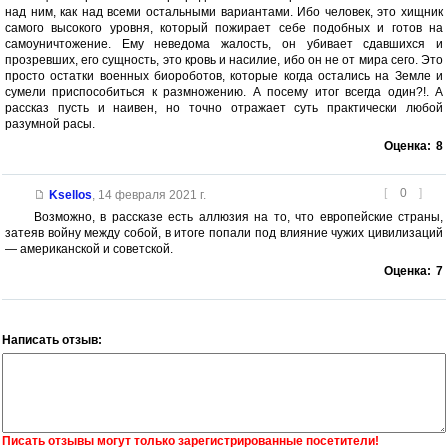
над ним, как над всеми остальными вариантами. Ибо человек, это хищник
самого высокого уровня, который пожирает себе подобных и готов на
самоуничтожение. Ему неведома жалость, он убивает сдавшихся и
прозревших, его сущность, это кровь и насилие, ибо он не от мира сего. Это
просто остатки военных биороботов, которые когда остались на Земле и
сумели приспособиться к размножению. А посему итог всегда один?!. А
рассказ пусть и наивен, но точно отражает суть практически любой
разумной расы.
Оценка:
8
[
0
]
Ksellos
,
14 февраля 2021 г.
Возможно, в рассказе есть аллюзия на то, что европейские страны,
затеяв войну между собой, в итоге попали под влияние чужих цивилизаций
— американской и советской.
Оценка:
7
Написать отзыв:
Писать отзывы могут только зарегистрированные посетители!