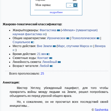
Моя оценка:
-
подробнее
Жанрово-тематический классификатор:
Жанры/поджанры:
Фантастика
(
«Мягкая» (гуманитарная)
научная фантастика
)
Общие характеристики:
Ироническое
|
Психологическое
|
Социальное
Место действия:
Вне Земли
(
Марс, спутники Марса
|
Венера
)
Время действия:
21 век
Сюжетные ходы:
Контакт
Линейность сюжета:
Линейный
Возраст читателя:
Любой
Всего проголосовало:
25
Аннотация:
Мистер Уитлоу, убежденный пацифист, для того чтобы
прекратить войны между людьми на Земле, решил попробовать
объединить их перед угрозой общего врага.
Но, к сожалению, он не просчитал всех последствий своей
инициативы...
©
Sashenka