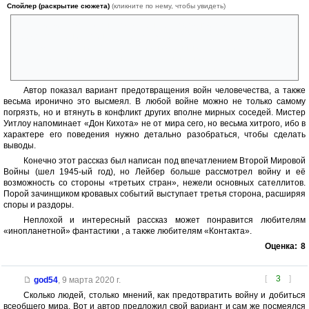
Спойлер (раскрытие сюжета)
(кликните по нему, чтобы увидеть)
«Я пацифист. Моя жизнь посвящена благородной задаче
предотвращения войн. Я люблю людей. Но они погрязли в грехах и
заблуждениях; они в плену у своих низменных страстей. Вместо того
чтобы, взявшись за руки, шагать к возвышенным целям, земляне
постоянно конфликтуют, устраивают гнусные войны».
Автор показал вариант предотвращения войн человечества, а также
весьма иронично это высмеял. В любой войне можно не только самому
погрязть, но и втянуть в конфликт других вполне мирных соседей. Мистер
Уитлоу напоминает «Дон Кихота» не от мира сего, но весьма хитрого, ибо в
характере его поведения нужно детально разобраться, чтобы сделать
выводы.
Конечно этот рассказ был написан под впечатлением Второй Мировой
Войны (шел 1945-ый год), но Лейбер больше рассмотрел войну и её
возможность со стороны «третьих стран», нежели основных сателлитов.
Порой зачинщиком кровавых событий выступает третья сторона, расширяя
споры и раздоры.
Неплохой и интересный рассказ может понравится любителям
«инопланетной» фантастики , а также любителям «Контакта».
Оценка:
8
[
3
]
god54
,
9 марта 2020 г.
Сколько людей, столько мнений, как предотвратить войну и добиться
всеобщего мира. Вот и автор предложил свой вариант и сам же посмеялся