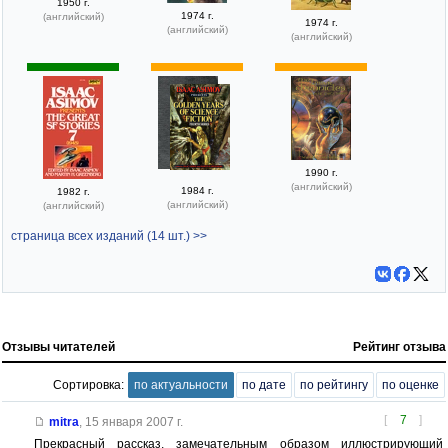
1950 г.
1974 г.
(английский)
1974 г.
(английский)
(английский)
1990 г.
(английский)
1984 г.
1982 г.
(английский)
(английский)
страница всех изданий (14 шт.) >>
Отзывы читателей
Рейтинг отзыва
Сортировка:
по актуальности
по дате
по рейтингу
по оценке
[
7
]
mitra
,
15 января 2007 г.
Прекрасный рассказ, замечательным образом иллюстрирующий