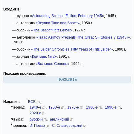
Входит в:
— журнал
«Astounding Science Fiction, February 1945»
, 1945 г.
— антологию
«Beyond Time and Space»
, 1950 г.
— сборник
«The Best of Fritz Leiber»
, 1974 г.
— антологию
«Isaac Asimov Presents The Great SF Stories 7 (1945)»
,
1982 г.
— сборник
«The Leiber Chronicles: Fifty Years of Fritz Leiber»
, 1990 г.
— журнал
«Кентавр, № 2»
, 1991 г.
— антологию
«Большое Солнце»
, 1992 г.
Похожие произведения:
показать
Издания:
ВСЕ
(14)
/период:
1940-е
,
1950-е
,
1970-е
,
1980-е
,
1990-е
,
(1)
(1)
(2)
(2)
(7)
2020-е
(1)
/языки:
русский
,
английский
(7)
(7)
/перевод:
И. Повар
,
С. Славгородский
(1)
(2)