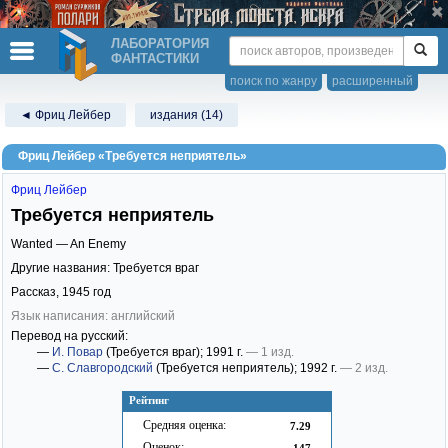
ЛАБОРАТОРИЯ
ФАНТАСТИКИ
поиск по жанру
расширенный
◄ Фриц Лейбер
издания (14)
Фриц Лейбер «Требуется неприятель»
Фриц Лейбер
Требуется неприятель
Wanted — An Enemy
Другие названия: Требуется враг
Рассказ,
1945
год
Язык написания: английский
Перевод на русский:
—
И. Повар
(Требуется враг)
; 1991 г.
— 1 изд.
—
С. Славгородский
(Требуется неприятель)
; 1992 г.
— 2 изд.
Рейтинг
Средняя оценка:
7.29
Оценок:
147