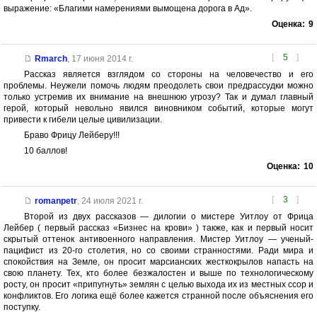
выражение: «Благими намерениями вымощена дорога в Ад».
Оценка:
9
[
5
]
Rmarch
,
17 июня 2014 г.
Рассказ является взглядом со стороны на человечество и его
проблемы. Неужели помочь людям преодолеть свои предрассудки можно
только устремив их внимание на внешнюю угрозу? Так и думал главный
герой, который невольно явился виновником событий, которые могут
привести к гибели целые цивилизации.
Браво Фрицу Лейберу!!!
10 баллов!
Оценка:
10
[
3
]
romanpetr
,
24 июля 2021 г.
Второй из двух рассказов — дилогии о мистере Уитлоу от Фрица
Лейбер ( первый рассказ «Бизнес на крови» ) также, как и первый носит
скрытый оттенок антивоенного направления. Мистер Уитлоу — ученый-
пацифист из 20-го столетия, но со своими странностями. Ради мира и
спокойствия на Земле, он просит марсианских жесткокрылов напасть на
свою планету. Тех, кто более безжалостен и выше по технологическому
росту, он просит «припугнуть» землян с целью выхода их из местных ссор и
конфликтов. Его логика ещё более кажется странной после объяснения его
поступку.