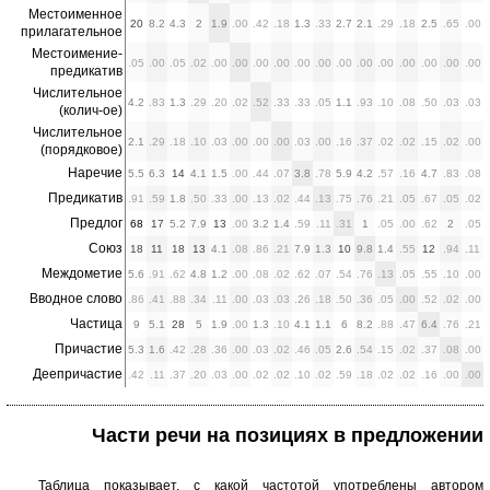
Местоименное
20
8.2
4.3
2
1.9
.00
.42
.18
1.3
.33
2.7
2.1
.29
.18
2.5
.65
.00
прилагательное
Местоимение-
.05
.00
.05
.02
.00
.00
.00
.00
.00
.00
.00
.00
.00
.00
.00
.00
.00
предикатив
Числительное
4.2
.83
1.3
.29
.20
.02
.52
.33
.33
.05
1.1
.93
.10
.08
.50
.03
.03
(колич-ое)
Числительное
2.1
.29
.18
.10
.03
.00
.00
.00
.03
.00
.16
.37
.02
.02
.15
.02
.00
(порядковое)
Наречие
5.5
6.3
14
4.1
1.5
.00
.44
.07
3.8
.78
5.9
4.2
.57
.16
4.7
.83
.08
Предикатив
.91
.59
1.8
.50
.33
.00
.13
.02
.44
.13
.75
.76
.21
.05
.67
.05
.02
Предлог
68
17
5.2
7.9
13
.00
3.2
1.4
.59
.11
.31
1
.05
.00
.62
2
.05
Союз
18
11
18
13
4.1
.08
.86
.21
7.9
1.3
10
9.8
1.4
.55
12
.94
.11
Междометие
5.6
.91
.62
4.8
1.2
.00
.08
.02
.62
.07
.54
.76
.13
.05
.55
.10
.00
Вводное слово
.86
.41
.88
.34
.11
.00
.03
.03
.26
.18
.50
.36
.05
.00
.52
.02
.00
Частица
9
5.1
28
5
1.9
.00
1.3
.10
4.1
1.1
6
8.2
.88
.47
6.4
.76
.21
Причастие
5.3
1.6
.42
.28
.36
.00
.03
.02
.46
.05
2.6
.54
.15
.02
.37
.08
.00
Деепричастие
.42
.11
.37
.20
.03
.00
.02
.02
.10
.02
.59
.18
.02
.02
.16
.00
.00
Части речи на позициях в предложении
Таблица показывает, с какой частотой употреблены автором