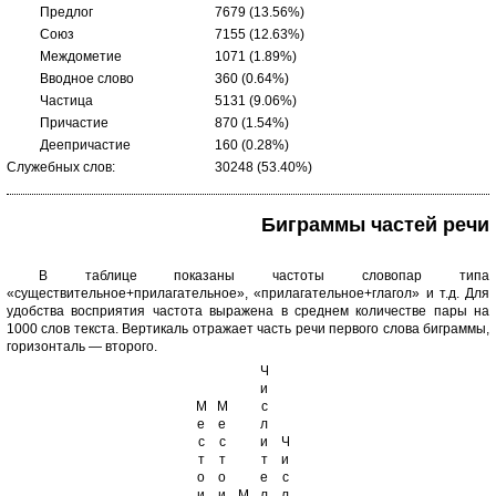
Предлог
7679 (13.56%)
Союз
7155 (12.63%)
Междометие
1071 (1.89%)
Вводное слово
360 (0.64%)
Частица
5131 (9.06%)
Причастие
870 (1.54%)
Деепричастие
160 (0.28%)
Служебных слов:
30248 (53.40%)
Биграммы частей речи
В таблице показаны частоты словопар типа
«существительное+прилагательное», «прилагательное+глагол» и т.д. Для
удобства восприятия частота выражена в среднем количестве пары на
1000 слов текста. Вертикаль отражает часть речи первого слова биграммы,
горизонталь — второго.
Ч
и
М
М
с
е
е
л
с
с
и
Ч
т
т
т
и
о
о
е
с
и
и
М
л
л