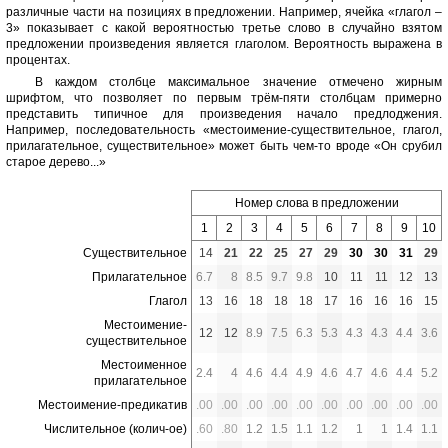
различные части на позициях в предложении. Например, ячейка «глагол –
3» показывает с какой вероятностью третье слово в случайно взятом
предложении произведения является глаголом. Вероятность выражена в
процентах.
В каждом столбце максимальное значение отмечено жирным
шрифтом, что позволяет по первым трём-пяти столбцам примерно
представить типичное для произведения начало предлоджения.
Например, последовательность «местоимение-существительное, глагол,
прилагательное, существительное» может быть чем-то вроде «Он срубил
старое дерево...»
Номер слова в предложении
1
2
3
4
5
6
7
8
9
10
Существительное
14
21
22
25
27
29
30
30
31
29
Прилагательное
6.7
8
8.5
9.7
9.8
10
11
11
12
13
Глагол
13
16
18
18
18
17
16
16
16
15
Местоимение-
12
12
8.9
7.5
6.3
5.3
4.3
4.3
4.4
3.6
существительное
Местоименное
2.4
4
4.6
4.4
4.9
4.6
4.7
4.6
4.4
5.2
прилагательное
Местоимение-предикатив
.00
.00
.00
.00
.00
.00
.00
.00
.00
.00
Числительное (колич-ое)
.60
.80
1.2
1.5
1.1
1.2
1
1
1.4
1.1