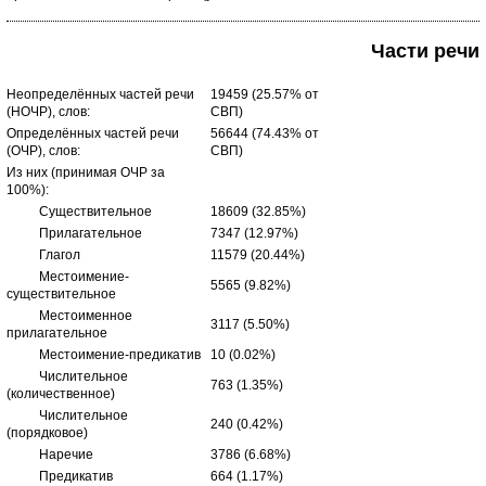
Части речи
Неопределённых частей речи
19459 (25.57% от
(НОЧР), слов:
СВП)
Определённых частей речи
56644 (74.43% от
(ОЧР), слов:
СВП)
Из них (принимая ОЧР за
100%):
Существительное
18609 (32.85%)
Прилагательное
7347 (12.97%)
Глагол
11579 (20.44%)
Местоимение-
5565 (9.82%)
существительное
Местоименное
3117 (5.50%)
прилагательное
Местоимение-предикатив
10 (0.02%)
Числительное
763 (1.35%)
(количественное)
Числительное
240 (0.42%)
(порядковое)
Наречие
3786 (6.68%)
Предикатив
664 (1.17%)