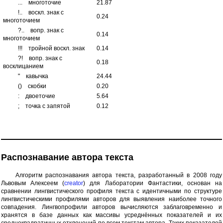
...
многоточие
21.87
!..
воскл. знак с
0.24
многоточием
?..
вопр. знак с
0.14
многоточием
!!!
тройной воскл. знак
0.14
?!
вопр. знак с
0.18
восклицанием
"
кавычка
24.44
()
скобки
0.20
:
двоеточие
5.64
;
точка с запятой
0.12
Распознавание автора текста
Алгоритм распознавания автора текста, разработанный в 2008 году
Львовым Алексеем (
creator
) для Лаборатории Фантастики, основан на
сравнении лингвистического профиля текста с идентичными по структуре
лингвистическими профилями авторов для выявления наиболее точного
совпадения. Лингвопрофили авторов вычисляются заблаговременно и
хранятся в базе данных как массивы усреднённых показателей и их
среднеквадратичных отклонений по всем текстам автора. Таких показателей