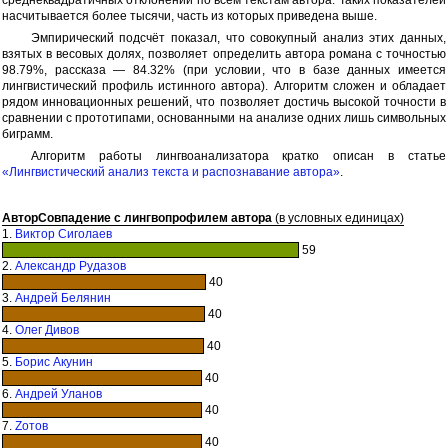
насчитывается более тысячи, часть из которых приведена выше.
Эмпирический подсчёт показал, что совокупный анализ этих данных,
взятых в весовых долях, позволяет определить автора романа с точностью
98.79%, рассказа — 84.32% (при условии, что в базе данных имеется
лингвистический профиль истинного автора). Алгоритм сложен и обладает
рядом инновационных решений, что позволяет достичь высокой точности в
сравнении с прототипами, основанными на анализе одних лишь символьных
биграмм.
Алгоритм работы лингвоанализатора кратко описан в статье
«Лингвистический анализ текста и распознавание автора»
.
Автор
Совпадение с лингвопрофилем автора
(в условных единицах)
1.
Виктор Сиголаев
59
2.
Александр Рудазов
40
3.
Андрей Белянин
40
4.
Олег Дивов
40
5.
Борис Акунин
40
6.
Андрей Уланов
40
7.
Zотов
40