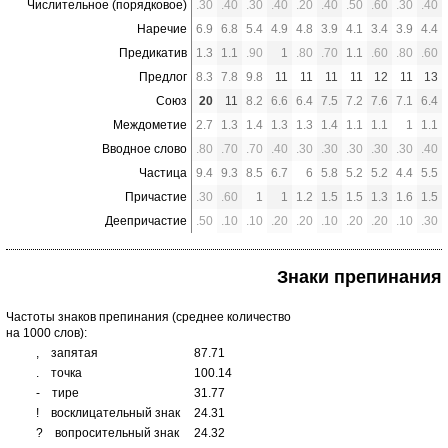
Числительное (порядковое)
.30
.40
.30
.40
.20
.40
.50
.60
.30
.40
Наречие
6.9
6.8
5.4
4.9
4.8
3.9
4.1
3.4
3.9
4.4
Предикатив
1.3
1.1
.90
1
.80
.70
1.1
.60
.80
.60
Предлог
8.3
7.8
9.8
11
11
11
11
12
11
13
Союз
20
11
8.2
6.6
6.4
7.5
7.2
7.6
7.1
6.4
Междометие
2.7
1.3
1.4
1.3
1.3
1.4
1.1
1.1
1
1.1
Вводное слово
.80
.70
.70
.40
.30
.30
.30
.30
.30
.40
Частица
9.4
9.3
8.5
6.7
6
5.8
5.2
5.2
4.4
5.5
Причастие
.30
.60
1
1
1.2
1.5
1.5
1.3
1.6
1.5
Деепричастие
.50
.10
.10
.20
.20
.10
.20
.20
.10
.30
Знаки препинания
Частоты знаков препинания (среднее количество
на 1000 слов):
,
запятая
87.71
.
точка
100.14
-
тире
31.77
!
восклицательный знак
24.31
?
вопросительный знак
24.32