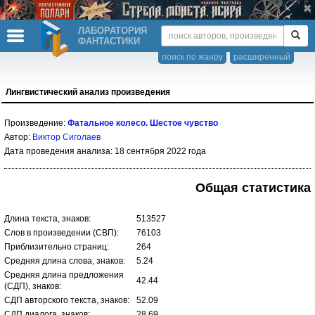
ЛАБОРАТОРИЯ
ФАНТАСТИКИ
поиск по жанру
расширенный
Лингвистический анализ произведения
Произведение:
Фатальное колесо. Шестое чувство
Автор:
Виктор Сиголаев
Дата проведения анализа: 18 сентября 2022 года
Общая статистика
Длина текста, знаков:
513527
Слов в произведении (СВП):
76103
Приблизительно страниц:
264
Средняя длина слова, знаков:
5.24
Средняя длина предложения
42.44
(СДП), знаков:
СДП авторского текста, знаков:
52.09
СДП диалога, знаков:
28.69