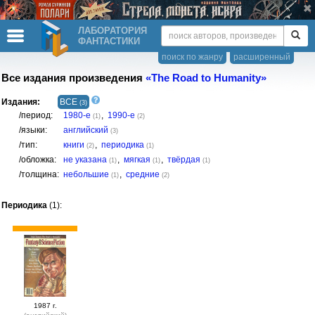
ЛАБОРАТОРИЯ
ФАНТАСТИКИ
поиск по жанру
расширенный
Все издания произведения
«The Road to Humanity»
Издания:
ВСЕ
(3)
/период:
1980-е
,
1990-е
(1)
(2)
/языки:
английский
(3)
/тип:
книги
,
периодика
(2)
(1)
/обложка:
не указана
,
мягкая
,
твёрдая
(1)
(1)
(1)
/толщина:
небольшие
,
средние
(1)
(2)
Периодика
(1):
1987 г.