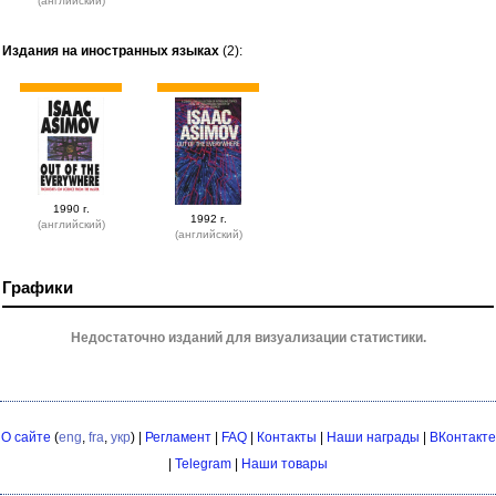
(английский)
Издания на иностранных языках
(2):
1990 г.
1992 г.
(английский)
(английский)
Графики
Недостаточно изданий для визуализации статистики.
О сайте
(
eng
,
fra
,
укр
) |
Регламент
|
FAQ
|
Контакты
|
Наши награды
|
ВКонтакте
|
Telegram
|
Наши товары