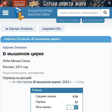
ЛАБОРАТОРИЯ
ФАНТАСТИКИ
поиск по жанру
расширенный
◄ Харлан Эллисон
издания (16)
Харлан Эллисон «В мышином цирке»
Харлан Эллисон
В мышином цирке
At the Mouse Circus
Рассказ,
1971
год
Язык написания: английский
Перевод на русский:
—
Н. Нестерова
(В мышином цирке)
; 2023 г.
— 2 изд.
Рейтинг
Средняя оценка:
4.50
Оценок:
24
Моя оценка:
-