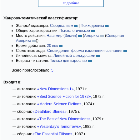
подробнее
Жанрово-тематический классификатор:
Жанры/поджанры:
Сюрреализм
|
Психоделика
Общие характеристики:
Психологическое
Место действия:
Наш мир (Земля)
(
Америка
(
Северная
Америка
)
)
Время действия:
20 век
Сюжетные ходы:
Сновидения, формы изменения сознания
Линейность сюжета:
Линейный с экскурсами
Возраст читателя:
Только для взрослых
Всего проголосовало:
5
Входит в:
— антологию
«New Dimensions 1»
, 1971 г.
— антологию
«Best Science Fiction for 1972»
, 1972 г.
— антологию
«Modern Science Fiction»
, 1974 г.
— сборник
«Deathbird Stories»
, 1975 г.
— антологию
«The Best of New Dimensions»
, 1979 г.
— антологию
«Yesterday’s Tomorrows»
, 1982 г.
— сборник
«The Essential Ellison»
, 1987 г.