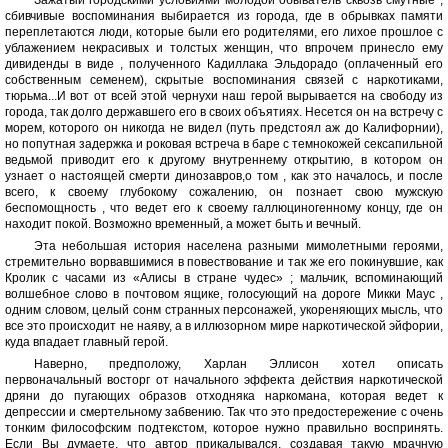
сбивчивые воспоминания выбирается из города, где в обрывках памяти
переплетаются люди, которые были его родителями, его лихое прошлое с
ублажением некрасивых и толстых женщин, что впрочем принесло ему
дивиденды в виде , полученного Кадиллака Эльдорадо (оплаченный его
собственным семенем), скрытые воспоминания связей с наркотиками,
тюрьма...И вот от всей этой чернухи наш герой вырывается на свободу из
города, так долго державшего его в своих объятиях. Несется он на встречу с
морем, которого он никогда не видел (путь предстоял аж до Калифорнии),
но попутная задержка и роковая встреча в баре с темнокожей сексапильной
ведьмой приводит его к другому внутреннему открытию, в котором он
узнает о настоящей смерти динозавров,о том , как это началось, и после
всего, к своему глубокому сожалению, он познает свою мужскую
беспомощность , что ведет его к своему галлюциногенному концу, где он
находит покой. Возможно временный, а может быть и вечный.
Эта небольшая история населена разными мимолетными героями,
стремительно ворвавшимися в повествование и так же его покинувшие, как
Кролик с часами из «Алисы в стране чудес» ; мальчик, вспоминающий
волшебное слово в почтовом ящике, голосующий на дороге Микки Маус ,
одним словом, целый сонм странных персонажей, укореняющих мысль, что
все это происходит не наяву, а в иллюзорном мире наркотической эйфории,
куда впадает главный герой.
Наверно, предположу, Харлан Эллисон хотел описать
первоначальный восторг от начального эффекта действия наркотической
дряни до пугающих образов отходняка наркомана, которая ведет к
депрессии и смертельному забвению. Так что это предостережение с очень
тонким философским подтекстом, которое нужно правильно воспринять.
Если Вы думаете, что автор прикалывался, создавая такую мрачную