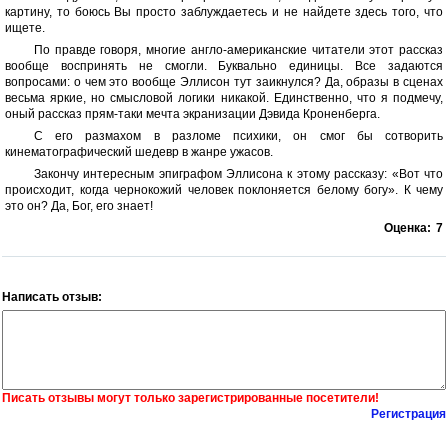
картину, то боюсь Вы просто заблуждаетесь и не найдете здесь того, что
ищете.
По правде говоря, многие англо-американские читатели этот рассказ
вообще воспринять не смогли. Буквально единицы. Все задаются
вопросами: о чем это вообще Эллисон тут заикнулся? Да, образы в сценах
весьма яркие, но смысловой логики никакой. Единственно, что я подмечу,
оный рассказ прям-таки мечта экранизации Дэвида Кроненберга.
С его размахом в разломе психики, он смог бы сотворить
кинематографический шедевр в жанре ужасов.
Закончу интересным эпиграфом Эллисона к этому рассказу: «Вот что
происходит, когда чернокожий человек поклоняется белому богу». К чему
это он? Да, Бог, его знает!
Оценка:
7
Написать отзыв:
Писать отзывы могут только зарегистрированные посетители!
Регистрация