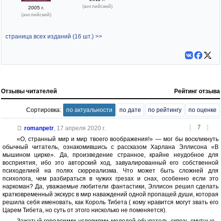
(английский)
2005 г.
(английский)
страница всех изданий (16 шт.) >>
Отзывы читателей
Рейтинг отзыва
Сортировка:
по актуальности
по дате
по рейтингу
по оценке
[
7
]
romanpetr
,
17 апреля 2020 г.
«О, странный мир и мир твоего воображения!» — мог бы воскликнуть
обычный читатель, ознакомившись с рассказом Харлана Эллисона «В
мышином цирке». Да, произведение странное, крайне неудобное для
восприятия, ибо это авторский ход, завуалированный его собственной
психоделией на полях сюрреализма. Что может быть сложней для
психолога, чем разбираться в чужих грезах и снах, особенно если это
наркоман? Да, уважаемые любители фантастики, Эллисон решил сделать
кратковременный экскурс в мир наваждений одной пропащей души, которая
решила себя именовать, как Король Тибета ( кому нравится могут звать его
Царем Тибета, но суть от этого нисколько не поменяется).
Зажатый городскими условиями молодой обыватель сквозь смутные ,