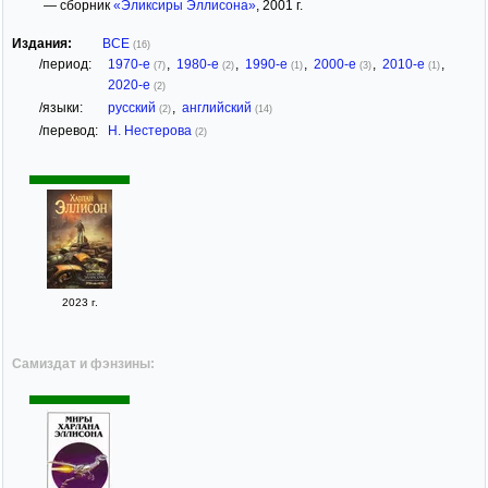
— сборник
«Эликсиры Эллисона»
, 2001 г.
Издания:
ВСЕ
(16)
/период:
1970-е
,
1980-е
,
1990-е
,
2000-е
,
2010-е
,
(7)
(2)
(1)
(3)
(1)
2020-е
(2)
/языки:
русский
,
английский
(2)
(14)
/перевод:
Н. Нестерова
(2)
2023 г.
Самиздат и фэнзины: