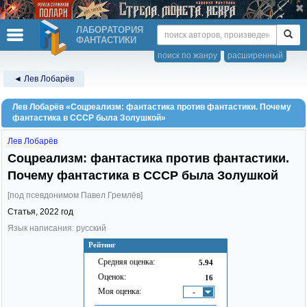
ЛАБОРАТОРИЯ
ФАНТАСТИКИ
поиск по жанру
расширенный
◄ Лев Лобарёв
Лев Лобарёв «Соцреализм: фантастика против фантастики. Почему
фантастика в СССР была Золушкой»
Лев Лобарёв
Соцреализм: фантастика против фантастики.
Почему фантастика в СССР была Золушкой
[под псевдонимом Павел Гремлёв]
Статья,
2022
год
Язык написания: русский
Рейтинг
Средняя оценка:
5.94
Оценок:
16
Моя оценка:
-