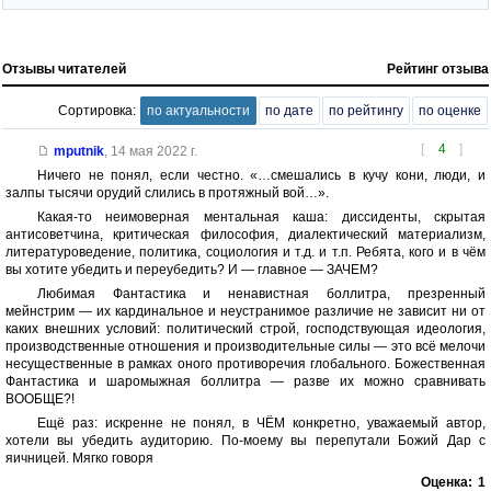
Отзывы читателей
Рейтинг отзыва
Сортировка:
по актуальности
по дате
по рейтингу
по оценке
[
4
]
mputnik
,
14 мая 2022 г.
Ничего не понял, если честно. «…смешались в кучу кони, люди, и
залпы тысячи орудий слились в протяжный вой…».
Какая-то неимоверная ментальная каша: диссиденты, скрытая
антисоветчина, критическая философия, диалектический материализм,
литературоведение, политика, социология и т.д. и т.п. Ребята, кого и в чём
вы хотите убедить и переубедить? И — главное — ЗАЧЕМ?
Любимая Фантастика и ненавистная боллитра, презренный
мейнстрим — их кардинальное и неустранимое различие не зависит ни от
каких внешних условий: политический строй, господствующая идеология,
производственные отношения и производительные силы — это всё мелочи
несущественные в рамках оного противоречия глобального. Божественная
Фантастика и шаромыжная боллитра — разве их можно сравнивать
ВООБЩЕ?!
Ещё раз: искренне не понял, в ЧЁМ конкретно, уважаемый автор,
хотели вы убедить аудиторию. По-моему вы перепутали Божий Дар с
яичницей. Мягко говоря
Оценка:
1