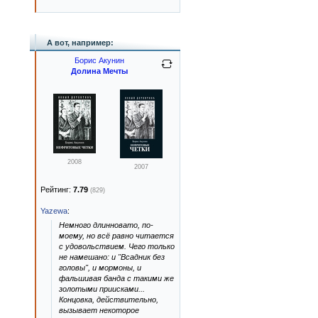
А вот, например:
Борис Акунин
Долина Мечты
2008
2007
Рейтинг:
7.79
(829)
Yazewa
:
Немного длинновато, по-
моему, но всё равно читается
с удовольствием. Чего только
не намешано: и "Всадник без
головы", и мормоны, и
фальшивая банда с такими же
золотыми приисками...
Концовка, действительно,
вызывает некоторое