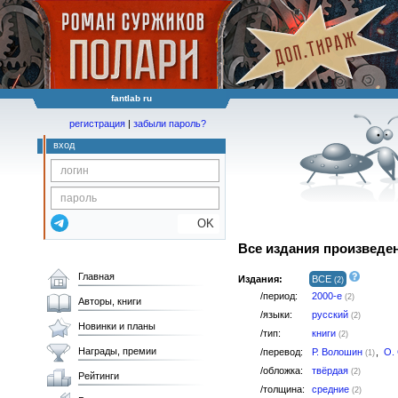
fantlab ru
регистрация
|
забыли пароль?
вход
OK
Все издания произведе
Главная
Издания:
ВСЕ
(2)
/период:
2000-е
(2)
Авторы, книги
/языки:
русский
(2)
Новинки и планы
/тип:
книги
(2)
Награды, премии
/перевод:
Р. Волошин
,
О.
(1)
/обложка:
твёрдая
(2)
Рейтинги
/толщина:
средние
(2)