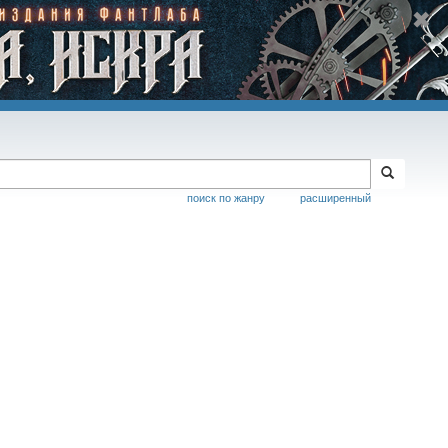
поиск по жанру
расширенный