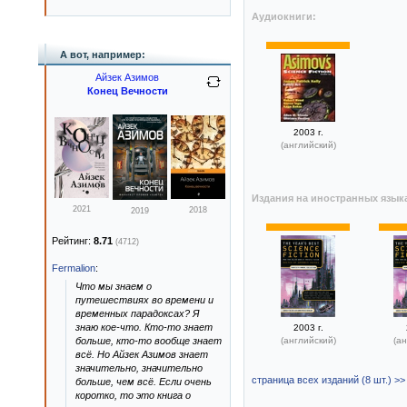
Аудиокниги:
А вот, например:
Айзек Азимов
Конец Вечности
2003 г.
(английский)
Издания на иностранных язык
2021
2018
2019
Рейтинг:
8.71
(4712)
Fermalion
:
Что мы знаем о
путешествиях во времени и
временных парадоксах? Я
знаю кое-что. Кто-то знает
2003 г.
больше, кто-то вообще знает
(английский)
(ан
всё. Но Айзек Азимов знает
значительно, значительно
страница всех изданий (8 шт.) >>
больше, чем всё. Если очень
коротко, то это книга о