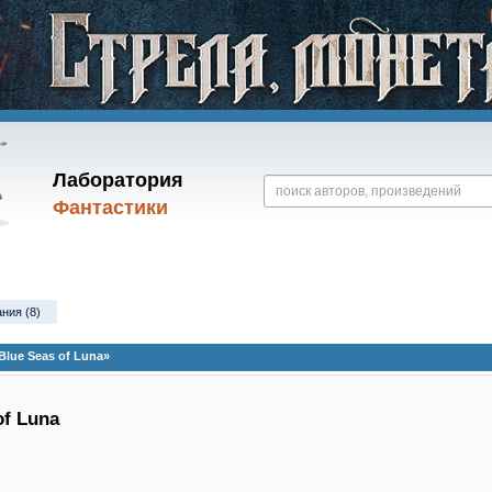
Лаборатория
Фантастики
ания (8)
Blue Seas of Luna»
of Luna