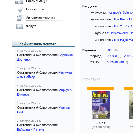
Рекомендации
Входит в:
Посетители
— журнал
«Asimov's Scienc
Авторские колонки
— антологию
«The Best of A
Форум
— антологию
«The Year's Be
— журнал
«Clarkesworld. I
— антологию
«The Eagle Has
информация, новости
Издания:
ВСЕ
6 августа 2026 г.
(8)
Составлена библиография
Вероники
/период:
2000-е
,
2010
(5)
Дж. Генри
/языки:
английский
(8)
5 августа 2026 г.
Составлена библиография
Махмуда
Эль-Сайеда
Периодика:
4 августа 2026 г.
Составлена библиография
Маркуса
Кливера
3 августа 2026 г.
Составлена библиография
Моники
Ким
2 августа 2026 г.
2002 г.
Составлена библиография
(ан
(английский)
Вайшнави Патель