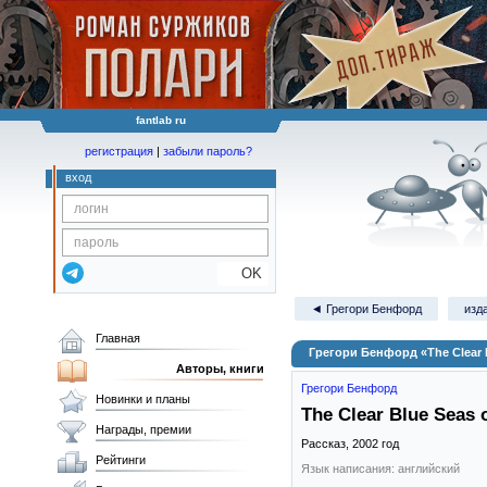
fantlab ru
регистрация
|
забыли пароль?
вход
OK
◄ Грегори Бенфорд
изд
Главная
Грегори Бенфорд «The Clear 
Авторы, книги
Грегори Бенфорд
Новинки и планы
The Clear Blue Seas 
Награды, премии
Рассказ,
2002
год
Рейтинги
Язык написания: английский