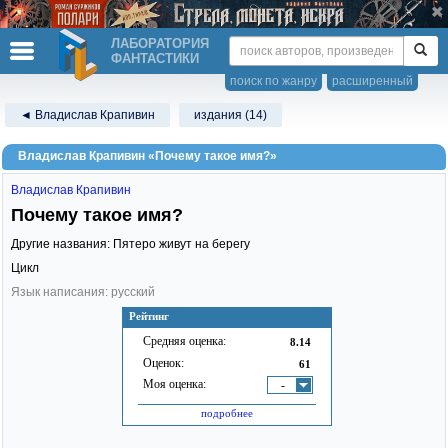
ЛАБОРАТОРИЯ
ФАНТАСТИКИ
поиск по жанру
расширенный
◄ Владислав Крапивин
издания (14)
Владислав Крапивин «Почему такое имя?»
Владислав Крапивин
Почему такое имя?
Другие названия: Пятеро живут на берегу
Цикл
Язык написания: русский
Рейтинг
Средняя оценка:
8.14
Оценок:
61
Моя оценка:
-
подробнее