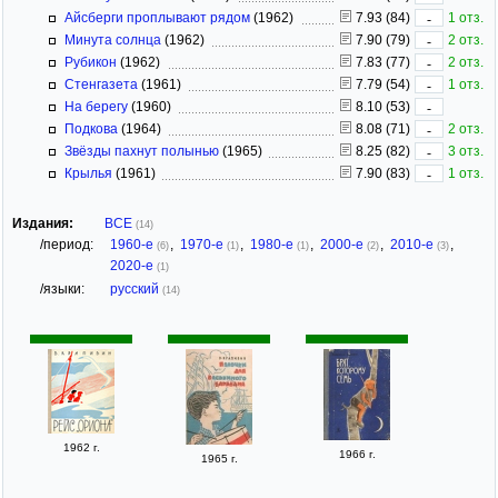
Айсберги проплывают рядом
(1962)
7.93 (84)
1 отз.
-
Минута солнца
(1962)
7.90 (79)
2 отз.
-
Рубикон
(1962)
7.83 (77)
2 отз.
-
Стенгазета
(1961)
7.79 (54)
1 отз.
-
На берегу
(1960)
8.10 (53)
-
Подкова
(1964)
8.08 (71)
2 отз.
-
Звёзды пахнут полынью
(1965)
8.25 (82)
3 отз.
-
Крылья
(1961)
7.90 (83)
1 отз.
-
Издания:
ВСЕ
(14)
/период:
1960-е
,
1970-е
,
1980-е
,
2000-е
,
2010-е
,
(6)
(1)
(1)
(2)
(3)
2020-е
(1)
/языки:
русский
(14)
1962 г.
1966 г.
1965 г.