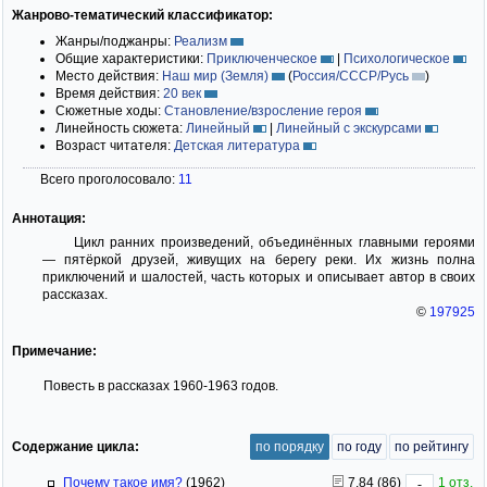
Жанрово-тематический классификатор:
Жанры/поджанры:
Реализм
Общие характеристики:
Приключенческое
|
Психологическое
Место действия:
Наш мир (Земля)
(
Россия/СССР/Русь
)
Время действия:
20 век
Сюжетные ходы:
Становление/взросление героя
Линейность сюжета:
Линейный
|
Линейный с экскурсами
Возраст читателя:
Детская литература
Всего проголосовало:
11
Аннотация:
Цикл ранних произведений, объединённых главными героями
— пятёркой друзей, живущих на берегу реки. Их жизнь полна
приключений и шалостей, часть которых и описывает автор в своих
рассказах.
©
197925
Примечание:
Повесть в рассказах 1960-1963 годов.
Содержание цикла:
по порядку
по году
по рейтингу
Почему такое имя?
(1962)
7.84 (86)
1 отз.
-