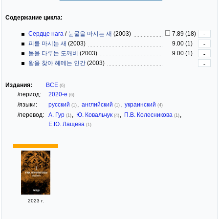
Содержание цикла:
Сердце нага
/
눈물을 마시는 새
(2003)
7.89 (18)
-
피를 마시는 새
(2003)
9.00 (1)
-
물을 다루는 도깨비
(2003)
9.00 (1)
-
왕을 찾아 헤메는 인간
(2003)
-
Издания:
ВСЕ
(6)
/период:
2020-е
(6)
/языки:
русский
,
английский
,
украинский
(1)
(1)
(4)
/перевод:
А. Гур
,
Ю. Ковальчук
,
П.В. Колесникова
,
(1)
(4)
(1)
Е.Ю. Лащева
(1)
2023 г.