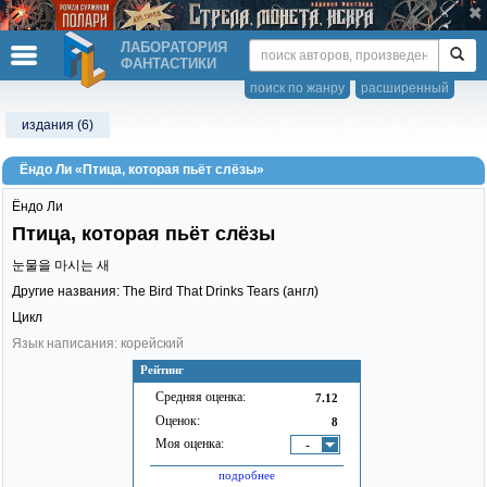
ЛАБОРАТОРИЯ
ФАНТАСТИКИ
поиск по жанру
расширенный
издания (6)
Ёндо Ли «Птица, которая пьёт слёзы»
Ёндо Ли
Птица, которая пьёт слёзы
눈물을 마시는 새
Другие названия: The Bird That Drinks Tears (англ)
Цикл
Язык написания: корейский
Рейтинг
Средняя оценка:
7.12
Оценок:
8
Моя оценка:
-
подробнее