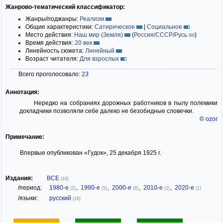
Жанрово-тематический классификатор:
Жанры/поджанры:
Реализм
Общие характеристики:
Сатирическое
|
Социальное
Место действия:
Наш мир (Земля)
(
Россия/СССР/Русь
)
Время действия:
20 век
Линейность сюжета:
Линейный
Возраст читателя:
Для взрослых
Всего проголосовало:
23
Аннотация:
Нередко на собраниях дорожных работников в пылу полемики
докладчики позволяли себе далеко не безобидные словечки.
©
ozor
Примечание:
Впервые опубликован «Гудок», 25 декабря 1925 г.
Издания:
ВСЕ
(18)
/период:
1980-е
,
1990-е
,
2000-е
,
2010-е
,
2020-е
(2)
(5)
(8)
(2)
(1)
/языки:
русский
(18)