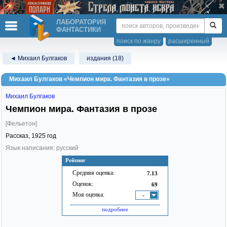
ЛАБОРАТОРИЯ
ФАНТАСТИКИ
поиск по жанру
расширенный
◄ Михаил Булгаков
издания (18)
Михаил Булгаков «Чемпион мира. Фантазия в прозе»
Михаил Булгаков
Чемпион мира. Фантазия в прозе
[Фельетон]
Рассказ,
1925
год
Язык написания: русский
Рейтинг
Средняя оценка:
7.13
Оценок:
69
Моя оценка:
-
подробнее