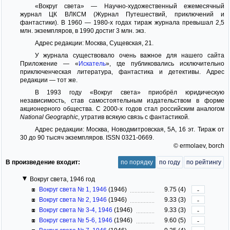
«Вокруг света» — Научно-художественный ежемесячный
журнал ЦК ВЛКСМ (Журнал Путешествий, приключений и
фантастики). В 1960 — 1980-х годах тираж журнала превышал 2,5
млн. экземпляров, в 1990 достиг 3 млн. экз.
Адрес редакции: Москва, Сущевская, 21.
У журнала существовало очень важное для нашего сайта
Приложение — «
Искатель
», где публиковались исключительно
приключенческая литература, фантастика и детективы. Адрес
редaкции — тот же.
В 1993 году «Вокруг света» приобрёл юридическую
независимость, став самостоятельным издательством в форме
акционерного общества. С 2000-х годов стал российским аналогом
National Geographic
, утратив всякую связь с фантастикой.
Адрес редакции: Москва, Новодмитровская, 5А, 16 эт. Тираж от
30 до 90 тысяч экземпляров. ISSN 0321-0669.
© ermolaev, borch
В произведение входит:
по порядку
по году
по рейтингу
Вокруг света, 1946 год
Вокруг света № 1, 1946
(1946)
9.75 (4)
-
Вокруг света № 2, 1946
(1946)
9.33 (3)
-
Вокруг света № 3-4, 1946
(1946)
9.33 (3)
-
Вокруг света № 5-6, 1946
(1946)
9.60 (5)
-