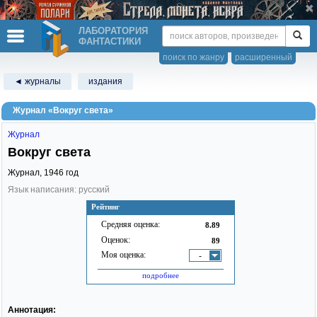
ЛАБОРАТОРИЯ
ФАНТАСТИКИ
поиск по жанру
расширенный
◄ журналы
издания
Журнал «Вокруг света»
Журнал
Вокруг света
Журнал,
1946
год
Язык написания: русский
Рейтинг
Средняя оценка:
8.89
Оценок:
89
Моя оценка:
-
подробнее
Аннотация: